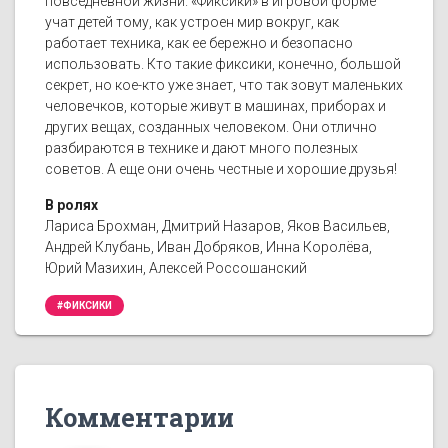
повседневной жизни. «Фиксики» в игровой форме
учат детей тому, как устроен мир вокруг, как
работает техника, как ее бережно и безопасно
использовать. Кто такие фиксики, конечно, большой
секрет, но кое-кто уже знает, что так зовут маленьких
человечков, которые живут в машинах, приборах и
других вещах, созданных человеком. Они отлично
разбираются в технике и дают много полезных
советов. А еще они очень честные и хорошие друзья!
В ролях
Лариса Брохман, Дмитрий Назаров, Яков Васильев,
Андрей Клубань, Иван Добряков, Инна Королёва,
Юрий Мазихин, Алексей Россошанский
#ФИКСИКИ
Комментарии