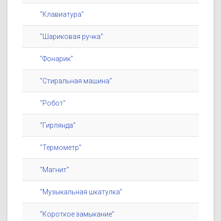
"Клавиатура"
"Шариковая ручка"
"Фонарик"
"Стиральная машина"
"Робот"
"Гирлянда"
"Термометр"
"Магнит"
"Музыкальная шкатулка"
"Короткое замыкание"