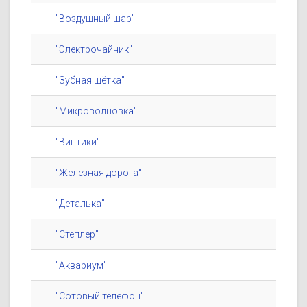
"Воздушный шар"
"Электрочайник"
"Зубная щётка"
"Микроволновка"
"Винтики"
"Железная дорога"
"Деталька"
"Степлер"
"Аквариум"
"Сотовый телефон"