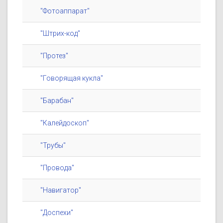
"Фотоаппарат"
"Штрих-код"
"Протез"
"Говорящая кукла"
"Барабан"
"Калейдоскоп"
"Трубы"
"Провода"
"Навигатор"
"Доспехи"