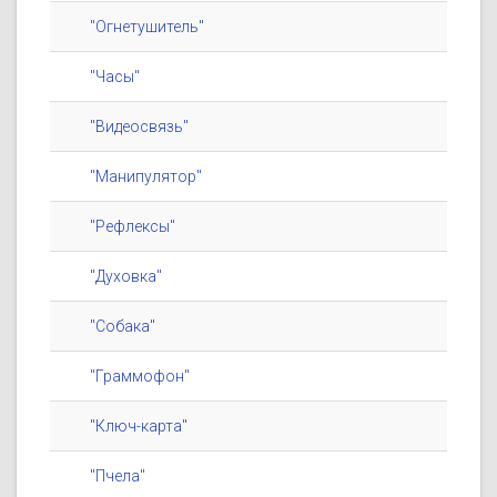
"Огнетушитель"
"Часы"
"Видеосвязь"
"Манипулятор"
"Рефлексы"
"Духовка"
"Собака"
"Граммофон"
"Ключ-карта"
"Пчела"