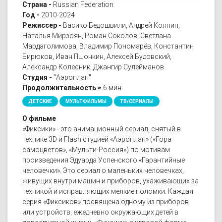
Страна -
Russian Federation
Год -
2010-2024
Режиссер -
Васико Бедошвили, Андрей Колпин,
Наталья Мирзоян, Роман Соколов, Светлана
Мардаголимова, Владимир Пономарёв, Константин
Бирюков, Иван Пшонкин, Алексей Будовский,
Александр Колесник, Джангир Сулейманов
Студия -
"Аэроплан"
Продолжительность ≈
6 мин
ДЕТСКИЕ
МУЛЬТФИЛЬМЫ
ТВ/СЕРИАЛЫ
О фильме
«Фиксики» - это анимационный сериал, снятый в
технике 3D и Flash студией «Аэроплан» («Гора
самоцветов», «Мульти-Россия») по мотивам
произведения Эдуарда Успенского «Гарантийные
человечки». Это сериал о маленьких человечках,
живущих внутри машин и приборов, ухаживающих за
техникой и исправляющих мелкие поломки. Каждая
серия «Фиксиков» посвящена одному из приборов
или устройств, ежедневно окружающих детей в