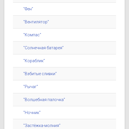
"Фен"
"Вентилятор"
"Компас"
"Солнечная батарея"
"Кораблик"
"Взбитые сливки"
"Рычаг"
"Волшебная палочка"
"Ночник"
"Застёжка-молния"