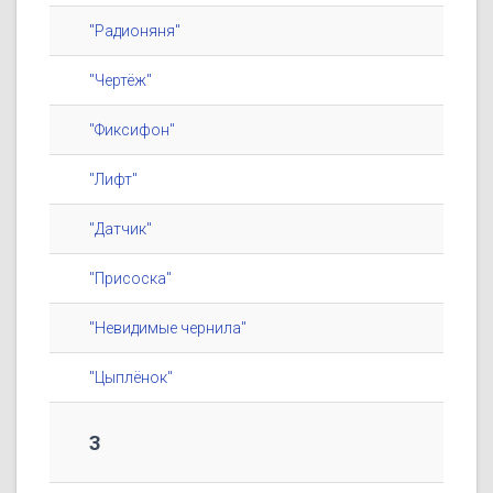
"Радионяня"
"Чертёж"
"Фиксифон"
"Лифт"
"Датчик"
"Присоска"
"Невидимые чернила"
"Цыплёнок"
3