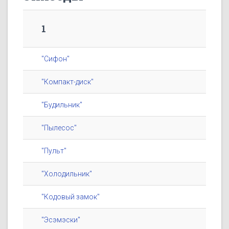
1
"Сифон"
"Компакт-диск"
"Будильник"
"Пылесос"
"Пульт"
"Холодильник"
"Кодовый замок"
"Эсэмэски"