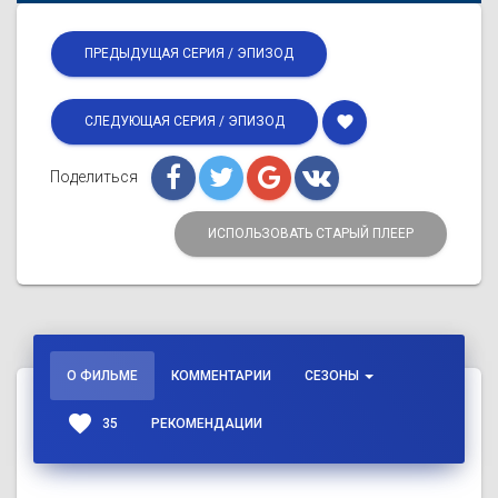
ПРЕДЫДУЩАЯ СЕРИЯ / ЭПИЗОД
favorite
СЛЕДУЮЩАЯ СЕРИЯ / ЭПИЗОД
Поделиться
ИСПОЛЬЗОВАТЬ СТАРЫЙ ПЛЕЕР
О ФИЛЬМЕ
КОММЕНТАРИИ
СЕЗОНЫ
favorite
35
РЕКОМЕНДАЦИИ