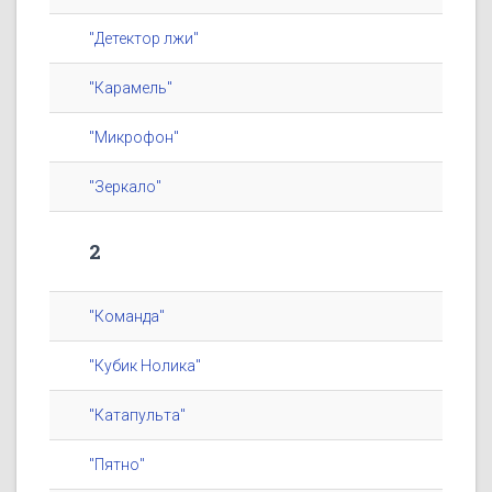
"Детектор лжи"
"Карамель"
"Микрофон"
"Зеркало"
2
"Команда"
"Кубик Нолика"
"Катапульта"
"Пятно"