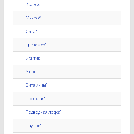
"Колесо"
"Микробы"
"Сито"
"Тренажер"
"Зонтик"
"Утюг"
"Витамины"
"Шоколад"
"Подводная лодка"
"Паучок"