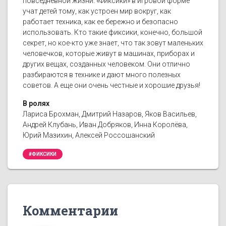
повседневной жизни. «Фиксики» в игровой форме
учат детей тому, как устроен мир вокруг, как
работает техника, как ее бережно и безопасно
использовать. Кто такие фиксики, конечно, большой
секрет, но кое-кто уже знает, что так зовут маленьких
человечков, которые живут в машинах, приборах и
других вещах, созданных человеком. Они отлично
разбираются в технике и дают много полезных
советов. А еще они очень честные и хорошие друзья!
В ролях
Лариса Брохман, Дмитрий Назаров, Яков Васильев,
Андрей Клубань, Иван Добряков, Инна Королёва,
Юрий Мазихин, Алексей Россошанский
#ФИКСИКИ
Комментарии