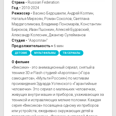
Страна -
Russian Federation
Год -
2010-2024
Режиссер -
Васико Бедошвили, Андрей Колпин,
Наталья Мирзоян, Роман Соколов, Светлана
Мардаголимова, Владимир Пономарёв, Константин
Бирюков, Иван Пшонкин, Алексей Будовский,
Александр Колесник, Джангир Сулейманов
Студия -
"Аэроплан"
Продолжительность ≈
6 мин
ДЕТСКИЕ
МУЛЬТФИЛЬМЫ
ТВ/СЕРИАЛЫ
О фильме
«Фиксики» - это анимационный сериал, снятый в
технике 3D и Flash студией «Аэроплан» («Гора
самоцветов», «Мульти-Россия») по мотивам
произведения Эдуарда Успенского «Гарантийные
человечки». Это сериал о маленьких человечках,
живущих внутри машин и приборов, ухаживающих за
техникой и исправляющих мелкие поломки. Каждая
серия «Фиксиков» посвящена одному из приборов
или устройств, ежедневно окружающих детей в