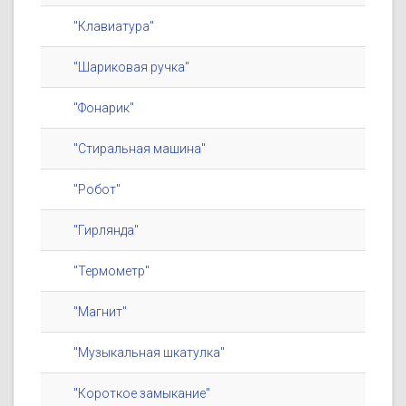
"Клавиатура"
"Шариковая ручка"
"Фонарик"
"Стиральная машина"
"Робот"
"Гирлянда"
"Термометр"
"Магнит"
"Музыкальная шкатулка"
"Короткое замыкание"