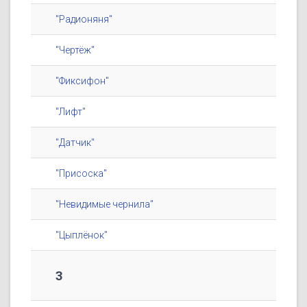
"Радионяня"
"Чертёж"
"Фиксифон"
"Лифт"
"Датчик"
"Присоска"
"Невидимые чернила"
"Цыплёнок"
3