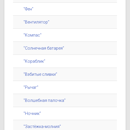
"Фен"
"Вентилятор"
"Компас"
"Солнечная батарея"
"Кораблик"
"Взбитые сливки"
"Рычаг"
"Волшебная палочка"
"Ночник"
"Застёжка-молния"