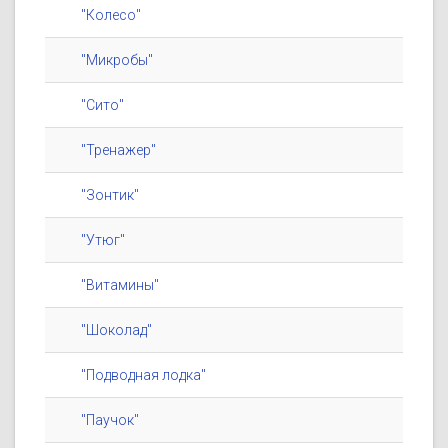
"Колесо"
"Микробы"
"Сито"
"Тренажер"
"Зонтик"
"Утюг"
"Витамины"
"Шоколад"
"Подводная лодка"
"Паучок"