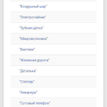
"Воздушный шар"
"Электрочайник"
"Зубная щётка"
"Микроволновка"
"Винтики"
"Железная дорога"
"Деталька"
"Степлер"
"Аквариум"
"Сотовый телефон"