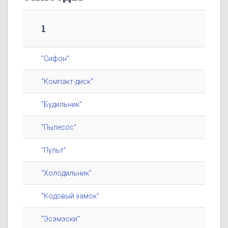
1
"Сифон"
"Компакт-диск"
"Будильник"
"Пылесос"
"Пульт"
"Холодильник"
"Кодовый замок"
"Эсэмэски"