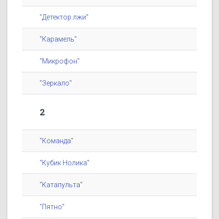
"Детектор лжи"
"Карамель"
"Микрофон"
"Зеркало"
2
"Команда"
"Кубик Нолика"
"Катапульта"
"Пятно"