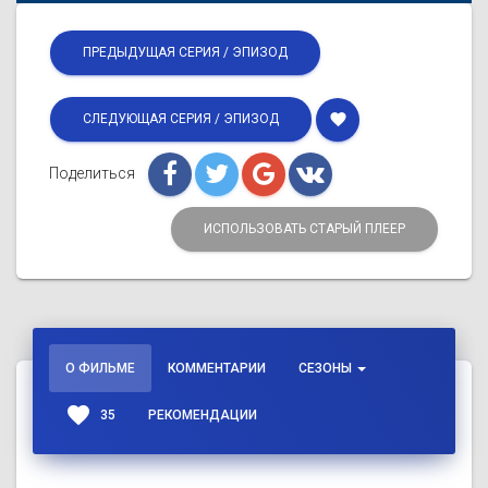
ПРЕДЫДУЩАЯ СЕРИЯ / ЭПИЗОД
favorite
СЛЕДУЮЩАЯ СЕРИЯ / ЭПИЗОД
Поделиться
ИСПОЛЬЗОВАТЬ СТАРЫЙ ПЛЕЕР
О ФИЛЬМЕ
КОММЕНТАРИИ
СЕЗОНЫ
favorite
35
РЕКОМЕНДАЦИИ