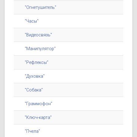
"Огнетушитель"
"Часы"
"Видеосвязь"
"Манипулятор"
"Рефлексы"
"Духовка"
"Собака"
"Граммофон"
"Ключ-карта"
"Пчела"