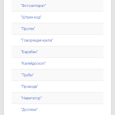
"Фотоаппарат"
"Штрих-код"
"Протез"
"Говорящая кукла"
"Барабан"
"Калейдоскоп"
"Трубы"
"Провода"
"Навигатор"
"Доспехи"