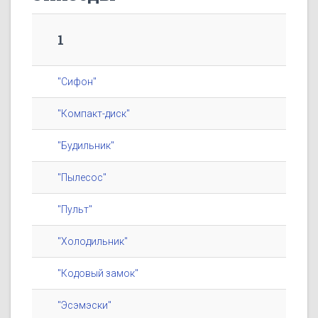
1
"Сифон"
"Компакт-диск"
"Будильник"
"Пылесос"
"Пульт"
"Холодильник"
"Кодовый замок"
"Эсэмэски"