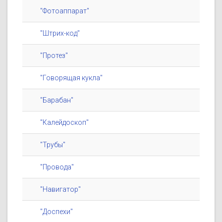
"Фотоаппарат"
"Штрих-код"
"Протез"
"Говорящая кукла"
"Барабан"
"Калейдоскоп"
"Трубы"
"Провода"
"Навигатор"
"Доспехи"