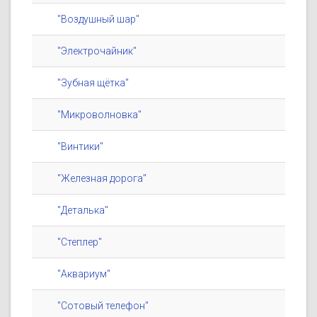
"Воздушный шар"
"Электрочайник"
"Зубная щётка"
"Микроволновка"
"Винтики"
"Железная дорога"
"Деталька"
"Степлер"
"Аквариум"
"Сотовый телефон"