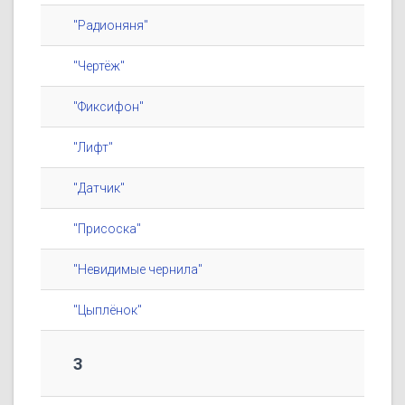
"Радионяня"
"Чертёж"
"Фиксифон"
"Лифт"
"Датчик"
"Присоска"
"Невидимые чернила"
"Цыплёнок"
3