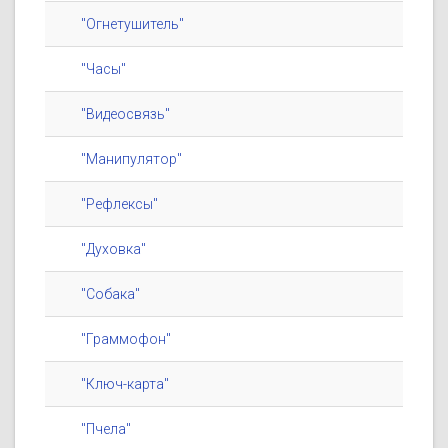
"Огнетушитель"
"Часы"
"Видеосвязь"
"Манипулятор"
"Рефлексы"
"Духовка"
"Собака"
"Граммофон"
"Ключ-карта"
"Пчела"