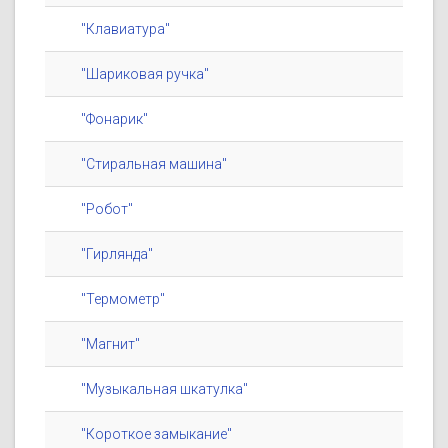
"Клавиатура"
"Шариковая ручка"
"Фонарик"
"Стиральная машина"
"Робот"
"Гирлянда"
"Термометр"
"Магнит"
"Музыкальная шкатулка"
"Короткое замыкание"