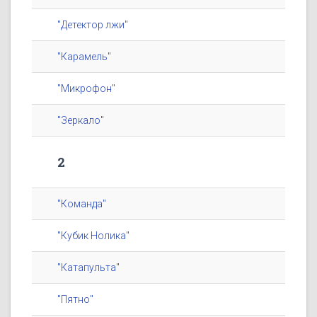
"Детектор лжи"
"Карамель"
"Микрофон"
"Зеркало"
2
"Команда"
"Кубик Нолика"
"Катапульта"
"Пятно"