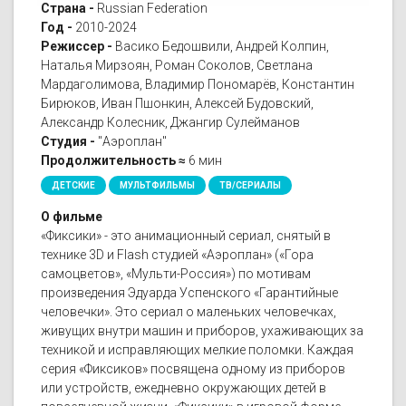
Страна -
Russian Federation
Год -
2010-2024
Режиссер -
Васико Бедошвили, Андрей Колпин,
Наталья Мирзоян, Роман Соколов, Светлана
Мардаголимова, Владимир Пономарёв, Константин
Бирюков, Иван Пшонкин, Алексей Будовский,
Александр Колесник, Джангир Сулейманов
Студия -
"Аэроплан"
Продолжительность ≈
6 мин
ДЕТСКИЕ
МУЛЬТФИЛЬМЫ
ТВ/СЕРИАЛЫ
О фильме
«Фиксики» - это анимационный сериал, снятый в
технике 3D и Flash студией «Аэроплан» («Гора
самоцветов», «Мульти-Россия») по мотивам
произведения Эдуарда Успенского «Гарантийные
человечки». Это сериал о маленьких человечках,
живущих внутри машин и приборов, ухаживающих за
техникой и исправляющих мелкие поломки. Каждая
серия «Фиксиков» посвящена одному из приборов
или устройств, ежедневно окружающих детей в