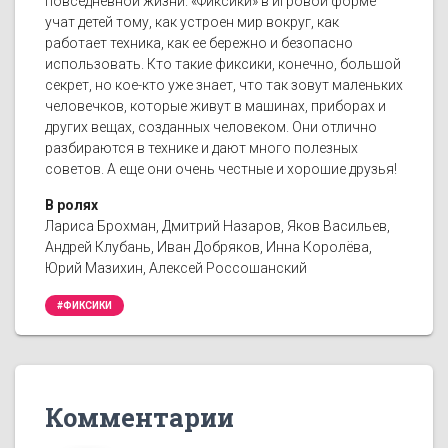
повседневной жизни. «Фиксики» в игровой форме
учат детей тому, как устроен мир вокруг, как
работает техника, как ее бережно и безопасно
использовать. Кто такие фиксики, конечно, большой
секрет, но кое-кто уже знает, что так зовут маленьких
человечков, которые живут в машинах, приборах и
других вещах, созданных человеком. Они отлично
разбираются в технике и дают много полезных
советов. А еще они очень честные и хорошие друзья!
В ролях
Лариса Брохман, Дмитрий Назаров, Яков Васильев,
Андрей Клубань, Иван Добряков, Инна Королёва,
Юрий Мазихин, Алексей Россошанский
#ФИКСИКИ
Комментарии