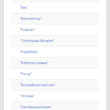
"Фен"
"Вентилятор"
"Компас"
"Солнечная батарея"
"Кораблик"
"Взбитые сливки"
"Рычаг"
"Волшебная палочка"
"Ночник"
"Застёжка-молния"