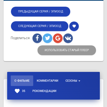
ПРЕДЫДУЩАЯ СЕРИЯ / ЭПИЗОД
favorite
СЛЕДУЮЩАЯ СЕРИЯ / ЭПИЗОД
Поделиться
ИСПОЛЬЗОВАТЬ СТАРЫЙ ПЛЕЕР
О ФИЛЬМЕ
КОММЕНТАРИИ
СЕЗОНЫ
favorite
35
РЕКОМЕНДАЦИИ