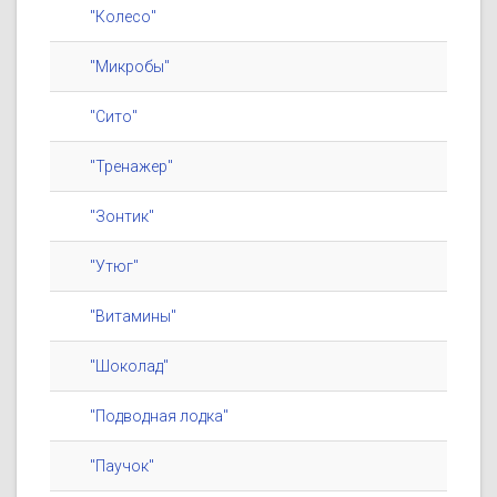
"Колесо"
"Микробы"
"Сито"
"Тренажер"
"Зонтик"
"Утюг"
"Витамины"
"Шоколад"
"Подводная лодка"
"Паучок"