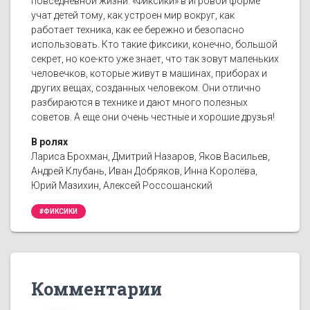
повседневной жизни. «Фиксики» в игровой форме
учат детей тому, как устроен мир вокруг, как
работает техника, как ее бережно и безопасно
использовать. Кто такие фиксики, конечно, большой
секрет, но кое-кто уже знает, что так зовут маленьких
человечков, которые живут в машинах, приборах и
других вещах, созданных человеком. Они отлично
разбираются в технике и дают много полезных
советов. А еще они очень честные и хорошие друзья!
В ролях
Лариса Брохман, Дмитрий Назаров, Яков Васильев,
Андрей Клубань, Иван Добряков, Инна Королёва,
Юрий Мазихин, Алексей Россошанский
#ФИКСИКИ
Комментарии