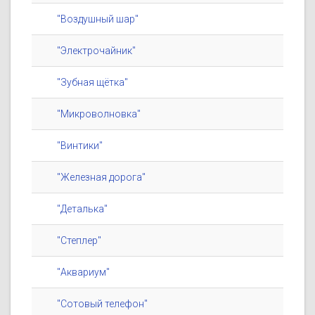
"Воздушный шар"
"Электрочайник"
"Зубная щётка"
"Микроволновка"
"Винтики"
"Железная дорога"
"Деталька"
"Степлер"
"Аквариум"
"Сотовый телефон"