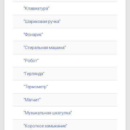
"Клавиатура"
"Шариковая ручка"
"Фонарик"
"Стиральная машина"
"Робот"
"Гирлянда"
"Термометр"
"Магнит"
"Музыкальная шкатулка"
"Короткое замыкание"