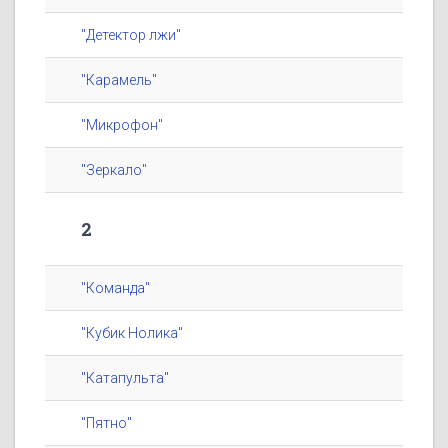
"Детектор лжи"
"Карамель"
"Микрофон"
"Зеркало"
2
"Команда"
"Кубик Нолика"
"Катапульта"
"Пятно"