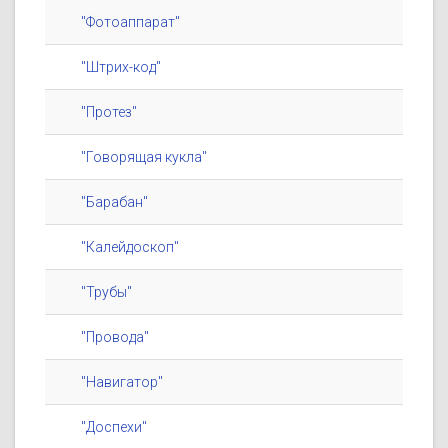
"Фотоаппарат"
"Штрих-код"
"Протез"
"Говорящая кукла"
"Барабан"
"Калейдоскоп"
"Трубы"
"Провода"
"Навигатор"
"Доспехи"