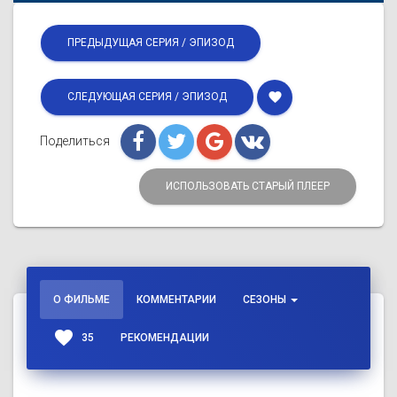
ПРЕДЫДУЩАЯ СЕРИЯ / ЭПИЗОД
favorite
СЛЕДУЮЩАЯ СЕРИЯ / ЭПИЗОД
Поделиться
ИСПОЛЬЗОВАТЬ СТАРЫЙ ПЛЕЕР
О ФИЛЬМЕ
КОММЕНТАРИИ
СЕЗОНЫ
favorite
35
РЕКОМЕНДАЦИИ