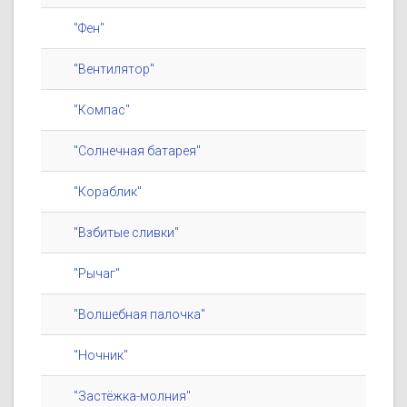
"Фен"
"Вентилятор"
"Компас"
"Солнечная батарея"
"Кораблик"
"Взбитые сливки"
"Рычаг"
"Волшебная палочка"
"Ночник"
"Застёжка-молния"