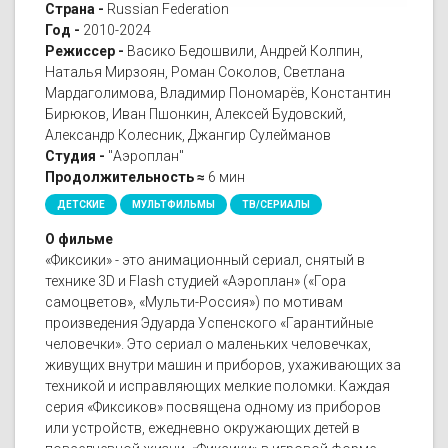
Страна -
Russian Federation
Год -
2010-2024
Режиссер -
Васико Бедошвили, Андрей Колпин,
Наталья Мирзоян, Роман Соколов, Светлана
Мардаголимова, Владимир Пономарёв, Константин
Бирюков, Иван Пшонкин, Алексей Будовский,
Александр Колесник, Джангир Сулейманов
Студия -
"Аэроплан"
Продолжительность ≈
6 мин
ДЕТСКИЕ
МУЛЬТФИЛЬМЫ
ТВ/СЕРИАЛЫ
О фильме
«Фиксики» - это анимационный сериал, снятый в
технике 3D и Flash студией «Аэроплан» («Гора
самоцветов», «Мульти-Россия») по мотивам
произведения Эдуарда Успенского «Гарантийные
человечки». Это сериал о маленьких человечках,
живущих внутри машин и приборов, ухаживающих за
техникой и исправляющих мелкие поломки. Каждая
серия «Фиксиков» посвящена одному из приборов
или устройств, ежедневно окружающих детей в