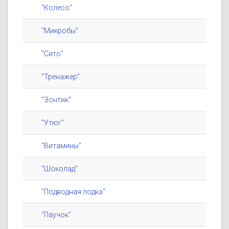
"Колесо"
"Микробы"
"Сито"
"Тренажер"
"Зонтик"
"Утюг"
"Витамины"
"Шоколад"
"Подводная лодка"
"Паучок"