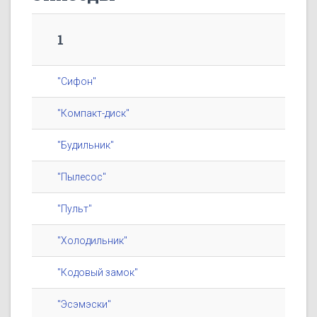
1
"Сифон"
"Компакт-диск"
"Будильник"
"Пылесос"
"Пульт"
"Холодильник"
"Кодовый замок"
"Эсэмэски"