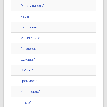
"Огнетушитель"
"Часы"
"Видеосвязь"
"Манипулятор"
"Рефлексы"
"Духовка"
"Собака"
"Граммофон"
"Ключ-карта"
"Пчела"