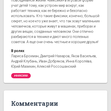
повседневной жизни. «Фиксики» в игровой форме
учат детей тому, как устроен мир вокруг, как
работает техника, как ее бережно и безопасно
использовать. Кто такие фиксики, конечно, большой
секрет, но кое-кто уже знает, что так зовут маленьких
человечков, которые живут в машинах, приборах и
других вещах, созданных человеком. Они отлично
разбираются в технике и дают много полезных
советов. А еще они очень честные и хорошие друзья!
В ролях
Лариса Брохман, Дмитрий Назаров, Яков Васильев,
Андрей Клубань, Иван Добряков, Инна Королёва,
Юрий Мазихин, Алексей Россошанский
#ФИКСИКИ
Комментарии