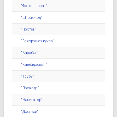
"Фотоаппарат"
"Штрих-код"
"Протез"
"Говорящая кукла"
"Барабан"
"Калейдоскоп"
"Трубы"
"Провода"
"Навигатор"
"Доспехи"