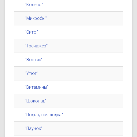
"Колесо"
"Микробы"
"Сито"
"Тренажер"
"Зонтик"
"Утюг"
"Витамины"
"Шоколад"
"Подводная лодка"
"Паучок"