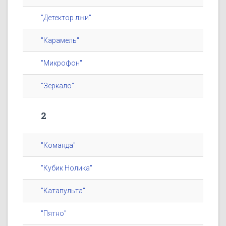
"Детектор лжи"
"Карамель"
"Микрофон"
"Зеркало"
2
"Команда"
"Кубик Нолика"
"Катапульта"
"Пятно"