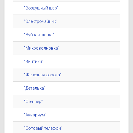
"Воздушный шар"
"Электрочайник"
"Зубная щётка"
"Микроволновка"
"Винтики"
"Железная дорога"
"Деталька"
"Степлер"
"Аквариум"
"Сотовый телефон"