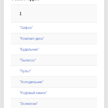
1
"Сифон"
"Компакт-диск"
"Будильник"
"Пылесос"
"Пульт"
"Холодильник"
"Кодовый замок"
"Эсэмэски"