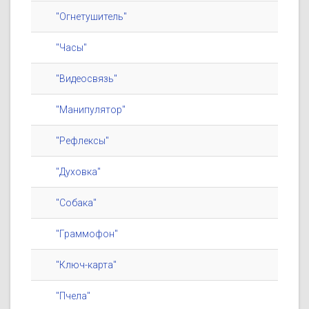
"Огнетушитель"
"Часы"
"Видеосвязь"
"Манипулятор"
"Рефлексы"
"Духовка"
"Собака"
"Граммофон"
"Ключ-карта"
"Пчела"