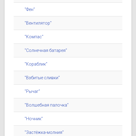
"Фен"
"Вентилятор"
"Компас"
"Солнечная батарея"
"Кораблик"
"Взбитые сливки"
"Рычаг"
"Волшебная палочка"
"Ночник"
"Застёжка-молния"