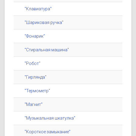
"Клавиатура"
"Шариковая ручка"
"Фонарик"
"Стиральная машина"
"Робот"
"Гирлянда"
"Термометр"
"Магнит"
"Музыкальная шкатулка"
"Короткое замыкание"