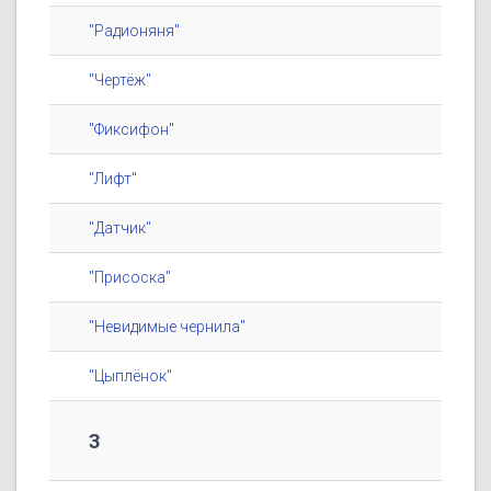
"Радионяня"
"Чертёж"
"Фиксифон"
"Лифт"
"Датчик"
"Присоска"
"Невидимые чернила"
"Цыплёнок"
3