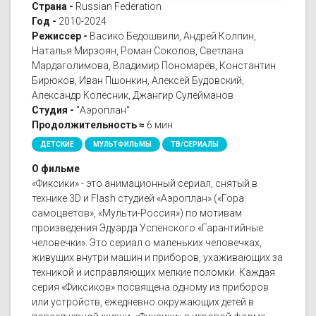
Страна -
Russian Federation
Год -
2010-2024
Режиссер -
Васико Бедошвили, Андрей Колпин,
Наталья Мирзоян, Роман Соколов, Светлана
Мардаголимова, Владимир Пономарёв, Константин
Бирюков, Иван Пшонкин, Алексей Будовский,
Александр Колесник, Джангир Сулейманов
Студия -
"Аэроплан"
Продолжительность ≈
6 мин
ДЕТСКИЕ
МУЛЬТФИЛЬМЫ
ТВ/СЕРИАЛЫ
О фильме
«Фиксики» - это анимационный сериал, снятый в
технике 3D и Flash студией «Аэроплан» («Гора
самоцветов», «Мульти-Россия») по мотивам
произведения Эдуарда Успенского «Гарантийные
человечки». Это сериал о маленьких человечках,
живущих внутри машин и приборов, ухаживающих за
техникой и исправляющих мелкие поломки. Каждая
серия «Фиксиков» посвящена одному из приборов
или устройств, ежедневно окружающих детей в