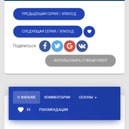
ПРЕДЫДУЩАЯ СЕРИЯ / ЭПИЗОД
favorite
СЛЕДУЮЩАЯ СЕРИЯ / ЭПИЗОД
Поделиться
ИСПОЛЬЗОВАТЬ СТАРЫЙ ПЛЕЕР
О ФИЛЬМЕ
КОММЕНТАРИИ
СЕЗОНЫ
favorite
35
РЕКОМЕНДАЦИИ