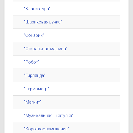
"Клавиатура"
"Шариковая ручка"
"Фонарик"
"Стиральная машина"
"Робот"
"Гирлянда"
"Термометр"
"Магнит"
"Музыкальная шкатулка"
"Короткое замыкание"