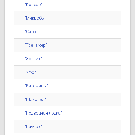
"Колесо"
"Микробы"
"Сито"
"Тренажер"
"Зонтик"
"Утюг"
"Витамины"
"Шоколад"
"Подводная лодка"
"Паучок"