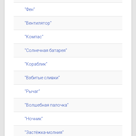
"Фен"
"Вентилятор"
"Компас"
"Солнечная батарея"
"Кораблик"
"Взбитые сливки"
"Рычаг"
"Волшебная палочка"
"Ночник"
"Застёжка-молния"