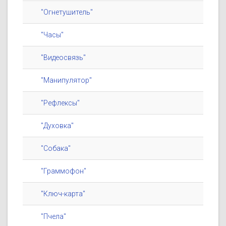
"Огнетушитель"
"Часы"
"Видеосвязь"
"Манипулятор"
"Рефлексы"
"Духовка"
"Собака"
"Граммофон"
"Ключ-карта"
"Пчела"