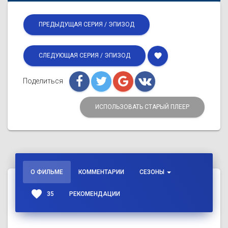
ПРЕДЫДУЩАЯ СЕРИЯ / ЭПИЗОД
favorite
СЛЕДУЮЩАЯ СЕРИЯ / ЭПИЗОД
Поделиться
ИСПОЛЬЗОВАТЬ СТАРЫЙ ПЛЕЕР
О ФИЛЬМЕ
КОММЕНТАРИИ
СЕЗОНЫ
favorite
35
РЕКОМЕНДАЦИИ