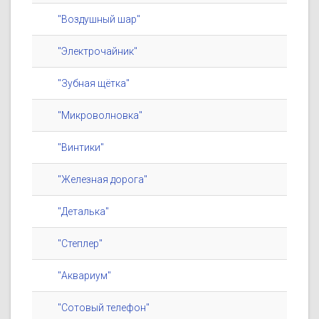
"Воздушный шар"
"Электрочайник"
"Зубная щётка"
"Микроволновка"
"Винтики"
"Железная дорога"
"Деталька"
"Степлер"
"Аквариум"
"Сотовый телефон"