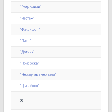
"Радионяня"
"Чертёж"
"Фиксифон"
"Лифт"
"Датчик"
"Присоска"
"Невидимые чернила"
"Цыплёнок"
3