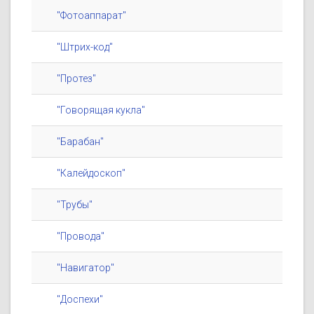
"Фотоаппарат"
"Штрих-код"
"Протез"
"Говорящая кукла"
"Барабан"
"Калейдоскоп"
"Трубы"
"Провода"
"Навигатор"
"Доспехи"