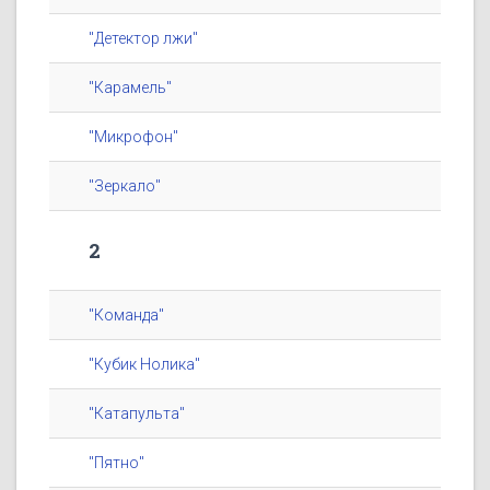
"Детектор лжи"
"Карамель"
"Микрофон"
"Зеркало"
2
"Команда"
"Кубик Нолика"
"Катапульта"
"Пятно"