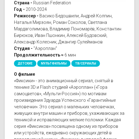
Страна -
Russian Federation
Год -
2010-2024
Режиссер -
Васико Бедошвили, Андрей Колпин,
Наталья Мирзоян, Роман Соколов, Светлана
Мардаголимова, Владимир Пономарёв, Константин
Бирюков, Иван Пшонкин, Алексей Будовский,
Александр Колесник, Джангир Сулейманов
Студия -
"Аэроплан"
Продолжительность ≈
6 мин
ДЕТСКИЕ
МУЛЬТФИЛЬМЫ
ТВ/СЕРИАЛЫ
О фильме
«Фиксики» - это анимационный сериал, снятый в
технике 3D и Flash студией «Аэроплан» («Гора
самоцветов», «Мульти-Россия») по мотивам
произведения Эдуарда Успенского «Гарантийные
человечки». Это сериал о маленьких человечках,
живущих внутри машин и приборов, ухаживающих за
техникой и исправляющих мелкие поломки. Каждая
серия «Фиксиков» посвящена одному из приборов
или устройств, ежедневно окружающих детей в