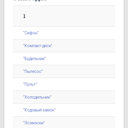
1
"Сифон"
"Компакт-диск"
"Будильник"
"Пылесос"
"Пульт"
"Холодильник"
"Кодовый замок"
"Эсэмэски"