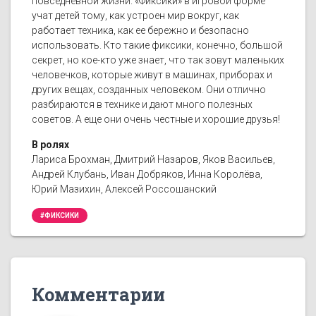
повседневной жизни. «Фиксики» в игровой форме
учат детей тому, как устроен мир вокруг, как
работает техника, как ее бережно и безопасно
использовать. Кто такие фиксики, конечно, большой
секрет, но кое-кто уже знает, что так зовут маленьких
человечков, которые живут в машинах, приборах и
других вещах, созданных человеком. Они отлично
разбираются в технике и дают много полезных
советов. А еще они очень честные и хорошие друзья!
В ролях
Лариса Брохман, Дмитрий Назаров, Яков Васильев,
Андрей Клубань, Иван Добряков, Инна Королёва,
Юрий Мазихин, Алексей Россошанский
#ФИКСИКИ
Комментарии