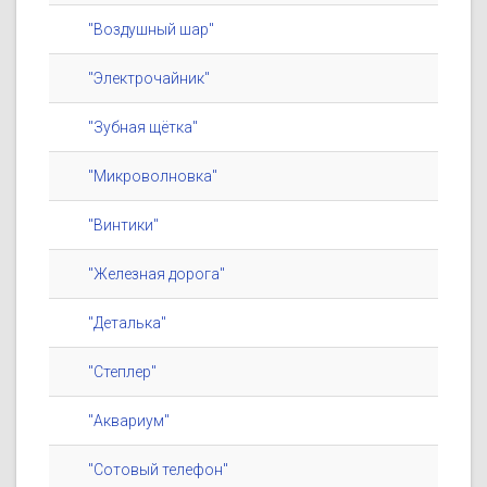
"Воздушный шар"
"Электрочайник"
"Зубная щётка"
"Микроволновка"
"Винтики"
"Железная дорога"
"Деталька"
"Степлер"
"Аквариум"
"Сотовый телефон"