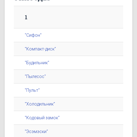
1
"Сифон"
"Компакт-диск"
"Будильник"
"Пылесос"
"Пульт"
"Холодильник"
"Кодовый замок"
"Эсэмэски"