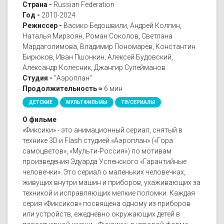
Страна -
Russian Federation
Год -
2010-2024
Режиссер -
Васико Бедошвили, Андрей Колпин,
Наталья Мирзоян, Роман Соколов, Светлана
Мардаголимова, Владимир Пономарёв, Константин
Бирюков, Иван Пшонкин, Алексей Будовский,
Александр Колесник, Джангир Сулейманов
Студия -
"Аэроплан"
Продолжительность ≈
6 мин
ДЕТСКИЕ
МУЛЬТФИЛЬМЫ
ТВ/СЕРИАЛЫ
О фильме
«Фиксики» - это анимационный сериал, снятый в
технике 3D и Flash студией «Аэроплан» («Гора
самоцветов», «Мульти-Россия») по мотивам
произведения Эдуарда Успенского «Гарантийные
человечки». Это сериал о маленьких человечках,
живущих внутри машин и приборов, ухаживающих за
техникой и исправляющих мелкие поломки. Каждая
серия «Фиксиков» посвящена одному из приборов
или устройств, ежедневно окружающих детей в