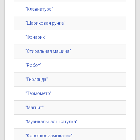
"Клавиатура"
"Шариковая ручка"
"Фонарик"
"Стиральная машина"
"Робот"
"Гирлянда"
"Термометр"
"Магнит"
"Музыкальная шкатулка"
"Короткое замыкание"