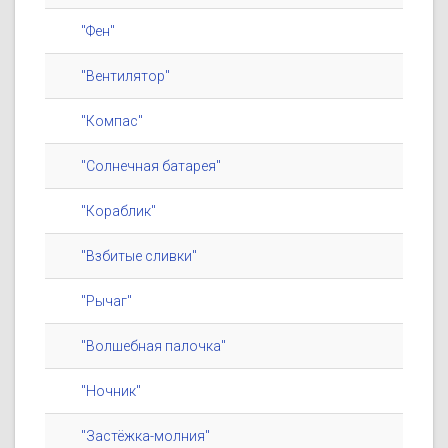
"Фен"
"Вентилятор"
"Компас"
"Солнечная батарея"
"Кораблик"
"Взбитые сливки"
"Рычаг"
"Волшебная палочка"
"Ночник"
"Застёжка-молния"