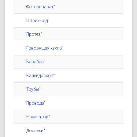
"Фотоаппарат"
"Штрих-код"
"Протез"
"Говорящая кукла"
"Барабан"
"Калейдоскоп"
"Трубы"
"Провода"
"Навигатор"
"Доспехи"