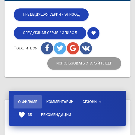
ПРЕДЫДУЩАЯ СЕРИЯ / ЭПИЗОД
favorite
СЛЕДУЮЩАЯ СЕРИЯ / ЭПИЗОД
Поделиться
ИСПОЛЬЗОВАТЬ СТАРЫЙ ПЛЕЕР
О ФИЛЬМЕ
КОММЕНТАРИИ
СЕЗОНЫ
favorite
35
РЕКОМЕНДАЦИИ