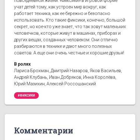
повседневной жизни. «Фиксики» в игровой форме
учат детей тому, как устроен мир вокруг, как
работает техника, как ее бережно и безопасно
использовать. Кто такие фиксики, конечно, большой
секрет, но кое-кто уже знает, что так зовут маленьких
человечков, которые живут в машинах, приборах и
других вещах, созданных человеком. Они отлично
разбираются в технике и дают много полезных
советов. А еще они очень честные и хорошие друзья!
В ролях
Лариса Брохман, Дмитрий Назаров, Яков Васильев,
Андрей Клубань, Иван Добряков, Инна Королёва,
Юрий Мазихин, Алексей Россошанский
#ФИКСИКИ
Комментарии