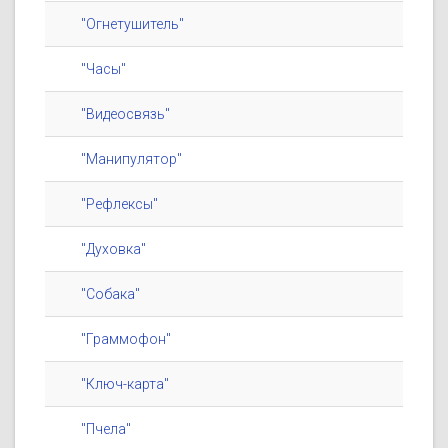
"Огнетушитель"
"Часы"
"Видеосвязь"
"Манипулятор"
"Рефлексы"
"Духовка"
"Собака"
"Граммофон"
"Ключ-карта"
"Пчела"