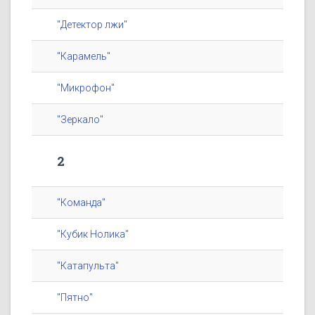
"Детектор лжи"
"Карамель"
"Микрофон"
"Зеркало"
2
"Команда"
"Кубик Нолика"
"Катапульта"
"Пятно"