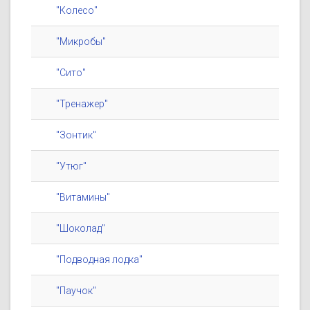
"Колесо"
"Микробы"
"Сито"
"Тренажер"
"Зонтик"
"Утюг"
"Витамины"
"Шоколад"
"Подводная лодка"
"Паучок"