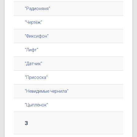
"Радионяня"
"Чертёж"
"Фиксифон"
"Лифт"
"Датчик"
"Присоска"
"Невидимые чернила"
"Цыплёнок"
3