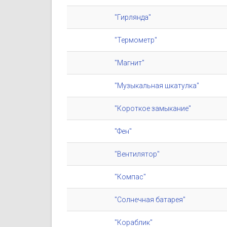
"Гирлянда"
"Термометр"
"Магнит"
"Музыкальная шкатулка"
"Короткое замыкание"
"Фен"
"Вентилятор"
"Компас"
"Солнечная батарея"
"Кораблик"