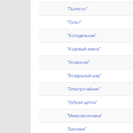
"Пылесос"
"Пульт"
"Холодильник"
"Кодовый замок"
"Эсэмэски"
"Воздушный шар"
"Электрочайник"
"Зубная щётка"
"Микроволновка"
"Винтики"