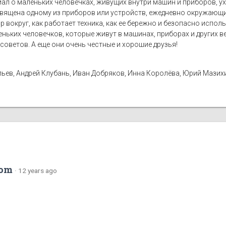
иал о маленьких человечках, живущих внутри машин и приборов, 
вящена одному из приборов или устройств, ежедневно окружающих
р вокруг, как работает техника, как ее бережно и безопасно испол
аленьких человечков, которые живут в машинах, приборах и других 
советов. А еще они очень честные и хорошие друзья!
ьев, Андрей Клубань, Иван Добряков, Инна Королёва, Юрий Мазих
com
·
12 years ago