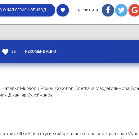
Поделиться
favorite
УЮЩАЯ СЕРИЯ / ЭПИЗОД
favorite
35
РЕКОМЕНДАЦИИ
, Наталья Мирзоян, Роман Соколов, Светлана Мардаголимова, Вл
сник, Джангир Сулейманов
в технике 3D и Flash студией «Аэроплан» («Гора самоцветов», «Му