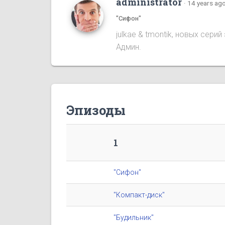
administrator
·
14 years ag
"Сифон"
julkae & tmontik, новых сер
Админ.
Эпизоды
1
"Сифон"
"Компакт-диск"
"Будильник"