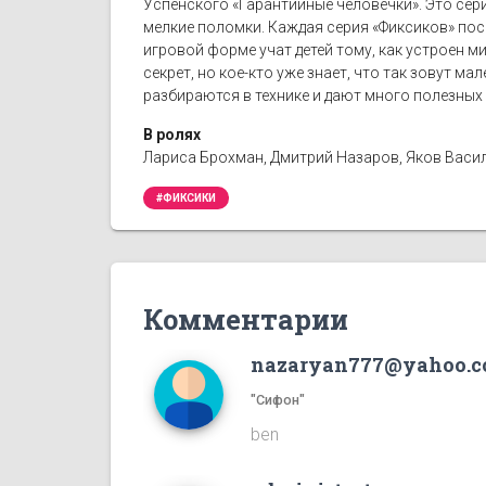
Успенского «Гарантийные человечки». Это сер
мелкие поломки. Каждая серия «Фиксиков» пос
игровой форме учат детей тому, как устроен ми
секрет, но кое-кто уже знает, что так зовут м
разбираются в технике и дают много полезных 
В ролях
Лариса Брохман, Дмитрий Назаров, Яков Васил
#ФИКСИКИ
Комментарии
nazaryan777@yahoo.
"Сифон"
ben