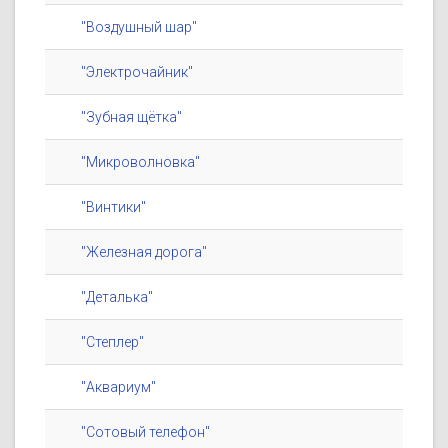
"Воздушный шар"
"Электрочайник"
"Зубная щётка"
"Микроволновка"
"Винтики"
"Железная дорога"
"Деталька"
"Степлер"
"Аквариум"
"Сотовый телефон"