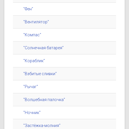
"Фен"
"Вентилятор"
"Компас"
"Солнечная батарея"
"Кораблик"
"Взбитые сливки"
"Рычаг"
"Волшебная палочка"
"Ночник"
"Застёжка-молния"