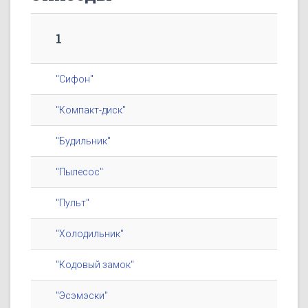
1
"Сифон"
"Компакт-диск"
"Будильник"
"Пылесос"
"Пульт"
"Холодильник"
"Кодовый замок"
"Эсэмэски"