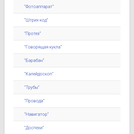
"Фотоаппарат"
"Штрих-код"
"Протез"
"Говорящая кукла"
"Барабан"
"Калейдоскоп"
"Трубы"
"Провода"
"Навигатор"
"Доспехи"