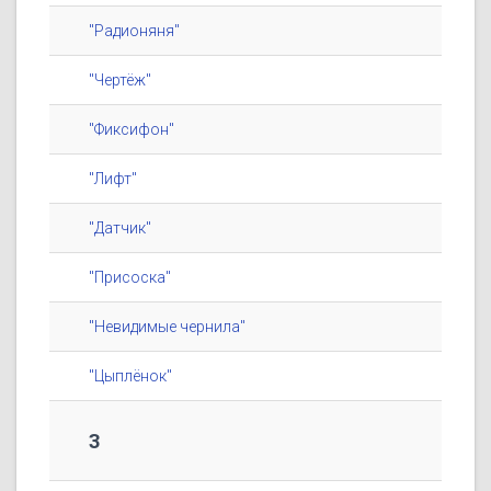
"Радионяня"
"Чертёж"
"Фиксифон"
"Лифт"
"Датчик"
"Присоска"
"Невидимые чернила"
"Цыплёнок"
3