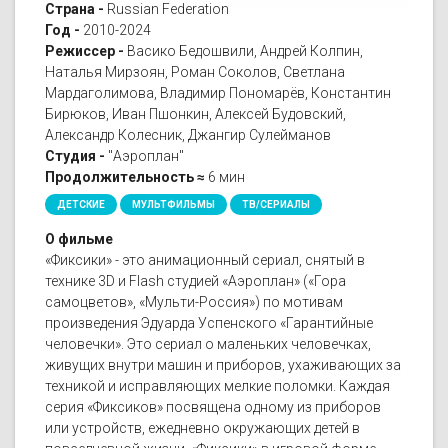
Страна -
Russian Federation
Год -
2010-2024
Режиссер -
Васико Бедошвили, Андрей Колпин,
Наталья Мирзоян, Роман Соколов, Светлана
Мардаголимова, Владимир Пономарёв, Константин
Бирюков, Иван Пшонкин, Алексей Будовский,
Александр Колесник, Джангир Сулейманов
Студия -
"Аэроплан"
Продолжительность ≈
6 мин
ДЕТСКИЕ
МУЛЬТФИЛЬМЫ
ТВ/СЕРИАЛЫ
О фильме
«Фиксики» - это анимационный сериал, снятый в
технике 3D и Flash студией «Аэроплан» («Гора
самоцветов», «Мульти-Россия») по мотивам
произведения Эдуарда Успенского «Гарантийные
человечки». Это сериал о маленьких человечках,
живущих внутри машин и приборов, ухаживающих за
техникой и исправляющих мелкие поломки. Каждая
серия «Фиксиков» посвящена одному из приборов
или устройств, ежедневно окружающих детей в