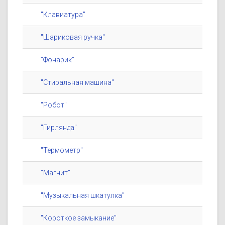
"Клавиатура"
"Шариковая ручка"
"Фонарик"
"Стиральная машина"
"Робот"
"Гирлянда"
"Термометр"
"Магнит"
"Музыкальная шкатулка"
"Короткое замыкание"