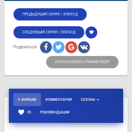
ПРЕДЫДУЩАЯ СЕРИЯ / ЭПИЗОД
favorite
СЛЕДУЮЩАЯ СЕРИЯ / ЭПИЗОД
Поделиться
ИСПОЛЬЗОВАТЬ СТАРЫЙ ПЛЕЕР
О ФИЛЬМЕ
КОММЕНТАРИИ
СЕЗОНЫ
favorite
35
РЕКОМЕНДАЦИИ