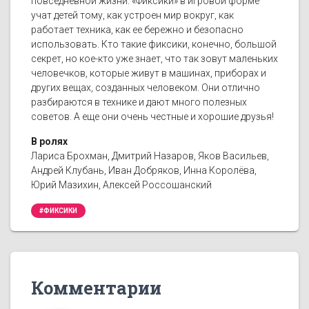
повседневной жизни. «Фиксики» в игровой форме
учат детей тому, как устроен мир вокруг, как
работает техника, как ее бережно и безопасно
использовать. Кто такие фиксики, конечно, большой
секрет, но кое-кто уже знает, что так зовут маленьких
человечков, которые живут в машинах, приборах и
других вещах, созданных человеком. Они отлично
разбираются в технике и дают много полезных
советов. А еще они очень честные и хорошие друзья!
В ролях
Лариса Брохман, Дмитрий Назаров, Яков Васильев,
Андрей Клубань, Иван Добряков, Инна Королёва,
Юрий Мазихин, Алексей Россошанский
#ФИКСИКИ
Комментарии