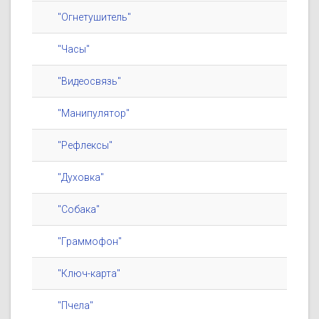
"Огнетушитель"
"Часы"
"Видеосвязь"
"Манипулятор"
"Рефлексы"
"Духовка"
"Собака"
"Граммофон"
"Ключ-карта"
"Пчела"