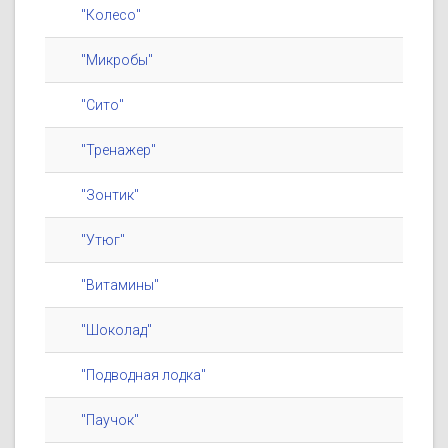
"Колесо"
"Микробы"
"Сито"
"Тренажер"
"Зонтик"
"Утюг"
"Витамины"
"Шоколад"
"Подводная лодка"
"Паучок"