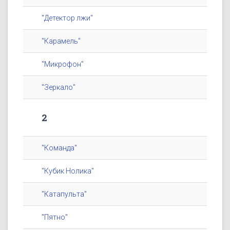
"Детектор лжи"
"Карамель"
"Микрофон"
"Зеркало"
2
"Команда"
"Кубик Нолика"
"Катапульта"
"Пятно"