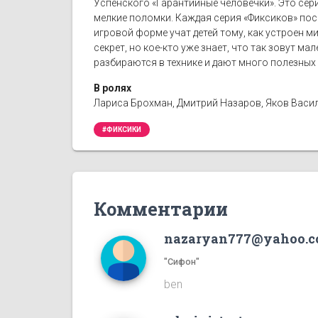
Успенского «Гарантийные человечки». Это сер
мелкие поломки. Каждая серия «Фиксиков» пос
игровой форме учат детей тому, как устроен ми
секрет, но кое-кто уже знает, что так зовут м
разбираются в технике и дают много полезных 
В ролях
Лариса Брохман, Дмитрий Назаров, Яков Васил
#ФИКСИКИ
Комментарии
nazaryan777@yahoo.
"Сифон"
ben