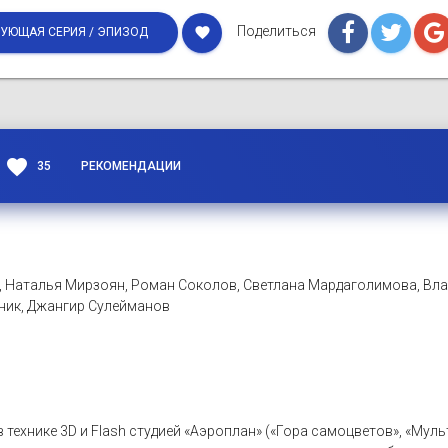
Поделиться
favorite
УЮЩАЯ СЕРИЯ / ЭПИЗОД
favorite
35
РЕКОМЕНДАЦИИ
, Наталья Мирзоян, Роман Соколов, Светлана Мардаголимова, Вл
сник, Джангир Сулейманов
в технике 3D и Flash студией «Аэроплан» («Гора самоцветов», «Му