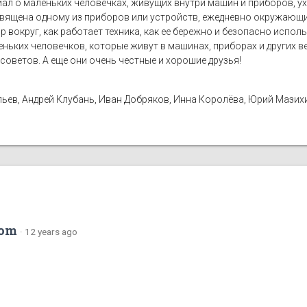
иал о маленьких человечках, живущих внутри машин и приборов, 
вящена одному из приборов или устройств, ежедневно окружающих
р вокруг, как работает техника, как ее бережно и безопасно испол
аленьких человечков, которые живут в машинах, приборах и других 
советов. А еще они очень честные и хорошие друзья!
ьев, Андрей Клубань, Иван Добряков, Инна Королёва, Юрий Мазих
com
·
12 years ago