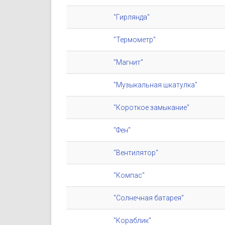
"Гирлянда"
"Термометр"
"Магнит"
"Музыкальная шкатулка"
"Короткое замыкание"
"Фен"
"Вентилятор"
"Компас"
"Солнечная батарея"
"Кораблик"