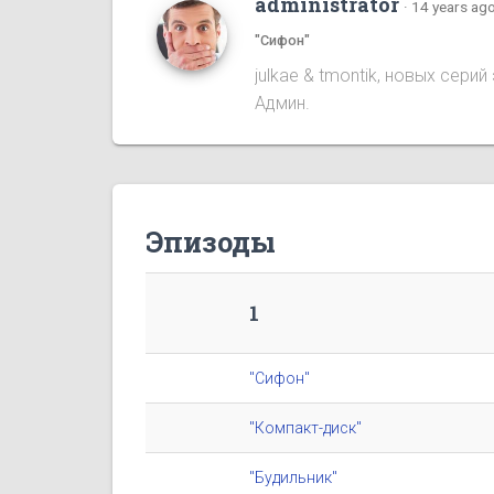
administrator
·
14 years ag
"Сифон"
julkae & tmontik, новых сер
Админ.
Эпизоды
1
"Сифон"
"Компакт-диск"
"Будильник"