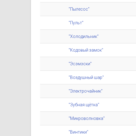
"Пылесос"
"Пульт"
"Холодильник"
"Кодовый замок"
"Эсэмэски"
"Воздушный шар"
"Электрочайник"
"Зубная щётка"
"Микроволновка"
"Винтики"