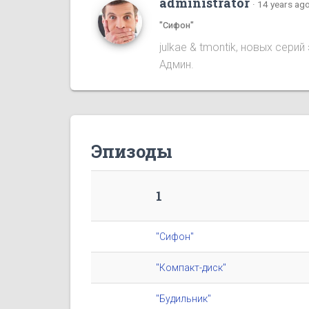
administrator
·
14 years ag
"Сифон"
julkae & tmontik, новых сер
Админ.
Эпизоды
1
"Сифон"
"Компакт-диск"
"Будильник"