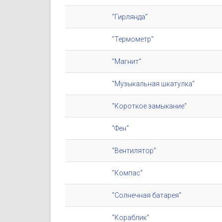
"Гирлянда"
"Термометр"
"Магнит"
"Музыкальная шкатулка"
"Короткое замыкание"
"Фен"
"Вентилятор"
"Компас"
"Солнечная батарея"
"Кораблик"