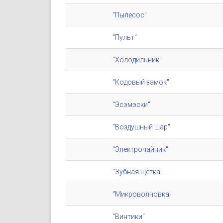
"Пылесос"
"Пульт"
"Холодильник"
"Кодовый замок"
"Эсэмэски"
"Воздушный шар"
"Электрочайник"
"Зубная щётка"
"Микроволновка"
"Винтики"