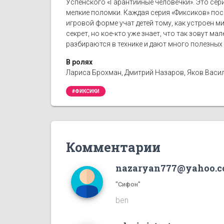
Успенского «Гарантийные человечки». Это сер
мелкие поломки. Каждая серия «Фиксиков» пос
игровой форме учат детей тому, как устроен ми
секрет, но кое-кто уже знает, что так зовут м
разбираются в технике и дают много полезных 
В ролях
Лариса Брохман, Дмитрий Назаров, Яков Васил
#ФИКСИКИ
Комментарии
nazaryan777@yahoo.
"Сифон"
ben