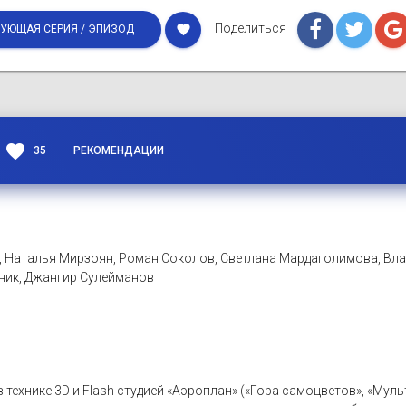
Поделиться
favorite
УЮЩАЯ СЕРИЯ / ЭПИЗОД
favorite
35
РЕКОМЕНДАЦИИ
, Наталья Мирзоян, Роман Соколов, Светлана Мардаголимова, Вл
сник, Джангир Сулейманов
в технике 3D и Flash студией «Аэроплан» («Гора самоцветов», «Му