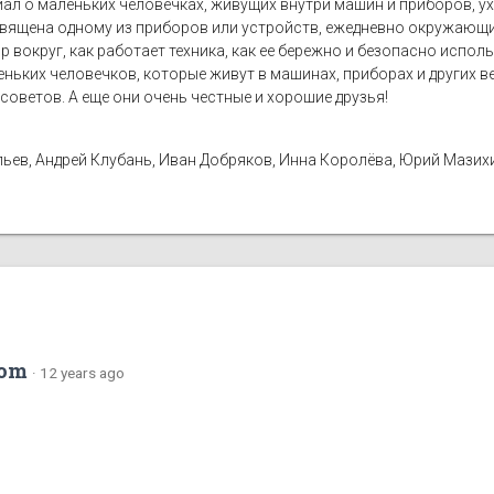
иал о маленьких человечках, живущих внутри машин и приборов, 
вящена одному из приборов или устройств, ежедневно окружающих
р вокруг, как работает техника, как ее бережно и безопасно испол
аленьких человечков, которые живут в машинах, приборах и других 
советов. А еще они очень честные и хорошие друзья!
ьев, Андрей Клубань, Иван Добряков, Инна Королёва, Юрий Мазих
com
·
12 years ago