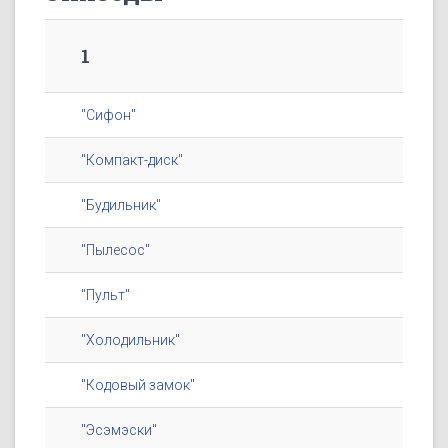
1
"Сифон"
"Компакт-диск"
"Будильник"
"Пылесос"
"Пульт"
"Холодильник"
"Кодовый замок"
"Эсэмэски"