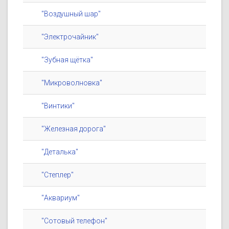
"Воздушный шар"
"Электрочайник"
"Зубная щётка"
"Микроволновка"
"Винтики"
"Железная дорога"
"Деталька"
"Степлер"
"Аквариум"
"Сотовый телефон"