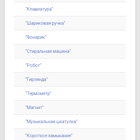
"Клавиатура"
"Шариковая ручка"
"Фонарик"
"Стиральная машина"
"Робот"
"Гирлянда"
"Термометр"
"Магнит"
"Музыкальная шкатулка"
"Короткое замыкание"