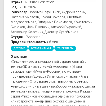
Страна -
Russian Federation
Год -
2010-2024
Режиссер -
Васико Бедошвили, Андрей Колпин,
Наталья Мирзоян, Роман Соколов, Светлана
Мардаголимова, Владимир Пономарёв, Константин
Бирюков, Иван Пшонкин, Алексей Будовский,
Александр Колесник, Джангир Сулейманов
Студия -
"Аэроплан"
Продолжительность ≈
6 мин
ДЕТСКИЕ
МУЛЬТФИЛЬМЫ
ТВ/СЕРИАЛЫ
О фильме
«Фиксики» - это анимационный сериал, снятый в
технике 3D и Flash студией «Аэроплан» («Гора
самоцветов», «Мульти-Россия») по мотивам
произведения Эдуарда Успенского «Гарантийные
человечки». Это сериал о маленьких человечках,
живущих внутри машин и приборов, ухаживающих за
техникой и исправляющих мелкие поломки. Каждая
серия «Фиксиков» посвящена одному из приборов
или устройств, ежедневно окружающих детей в