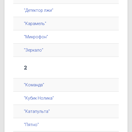
"Детектор лжи"
"Карамель"
"Микрофон"
"Зеркало"
2
"Команда"
"Кубик Нолика"
"Катапульта"
"Пятно"