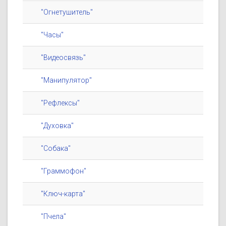
"Огнетушитель"
"Часы"
"Видеосвязь"
"Манипулятор"
"Рефлексы"
"Духовка"
"Собака"
"Граммофон"
"Ключ-карта"
"Пчела"