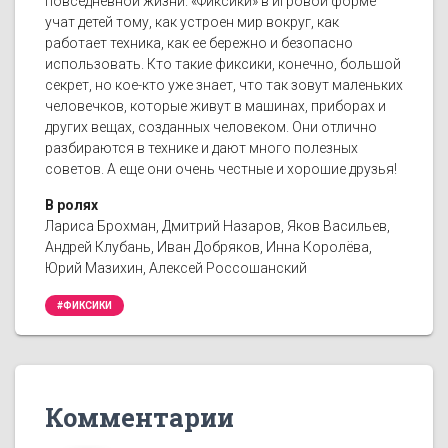
повседневной жизни. «Фиксики» в игровой форме
учат детей тому, как устроен мир вокруг, как
работает техника, как ее бережно и безопасно
использовать. Кто такие фиксики, конечно, большой
секрет, но кое-кто уже знает, что так зовут маленьких
человечков, которые живут в машинах, приборах и
других вещах, созданных человеком. Они отлично
разбираются в технике и дают много полезных
советов. А еще они очень честные и хорошие друзья!
В ролях
Лариса Брохман, Дмитрий Назаров, Яков Васильев,
Андрей Клубань, Иван Добряков, Инна Королёва,
Юрий Мазихин, Алексей Россошанский
#ФИКСИКИ
Комментарии