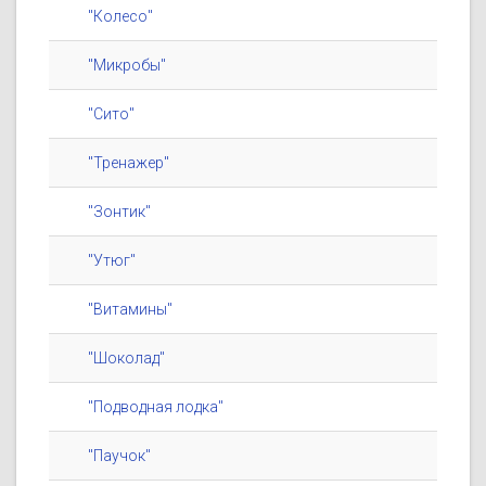
"Колесо"
"Микробы"
"Сито"
"Тренажер"
"Зонтик"
"Утюг"
"Витамины"
"Шоколад"
"Подводная лодка"
"Паучок"