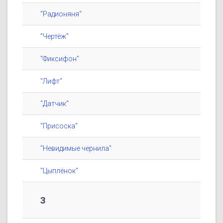
"Радионяня"
"Чертёж"
"Фиксифон"
"Лифт"
"Датчик"
"Присоска"
"Невидимые чернила"
"Цыплёнок"
3