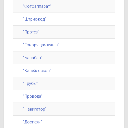
"Фотоаппарат"
"Штрих-код"
"Протез"
"Говорящая кукла"
"Барабан"
"Калейдоскоп"
"Трубы"
"Провода"
"Навигатор"
"Доспехи"