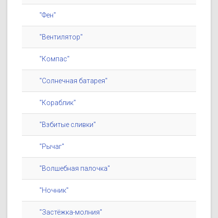
"Фен"
"Вентилятор"
"Компас"
"Солнечная батарея"
"Кораблик"
"Взбитые сливки"
"Рычаг"
"Волшебная палочка"
"Ночник"
"Застёжка-молния"