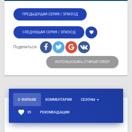
ПРЕДЫДУЩАЯ СЕРИЯ / ЭПИЗОД
favorite
СЛЕДУЮЩАЯ СЕРИЯ / ЭПИЗОД
Поделиться
ИСПОЛЬЗОВАТЬ СТАРЫЙ ПЛЕЕР
О ФИЛЬМЕ
КОММЕНТАРИИ
СЕЗОНЫ
favorite
35
РЕКОМЕНДАЦИИ