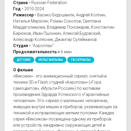
Страна -
Russian Federation
Год -
2010-2024
Режиссер -
Васико Бедошвили, Андрей Колпин,
Наталья Мирзоян, Роман Соколов, Светлана
Мардаголимова, Владимир Пономарёв, Константин
Бирюков, Иван Пшонкин, Алексей Будовский,
Александр Колесник, Джангир Сулейманов
Студия -
"Аэроплан"
Продолжительность ≈
6 мин
ДЕТСКИЕ
МУЛЬТФИЛЬМЫ
ТВ/СЕРИАЛЫ
О фильме
«Фиксики» - это анимационный сериал, снятый в
технике 3D и Flash студией «Аэроплан» («Гора
самоцветов», «Мульти-Россия») по мотивам
произведения Эдуарда Успенского «Гарантийные
человечки». Это сериал о маленьких человечках,
живущих внутри машин и приборов, ухаживающих за
техникой и исправляющих мелкие поломки. Каждая
серия «Фиксиков» посвящена одному из приборов
или устройств, ежедневно окружающих детей в