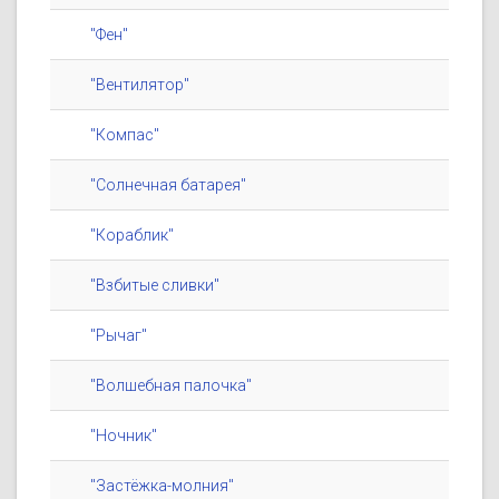
"Фен"
"Вентилятор"
"Компас"
"Солнечная батарея"
"Кораблик"
"Взбитые сливки"
"Рычаг"
"Волшебная палочка"
"Ночник"
"Застёжка-молния"