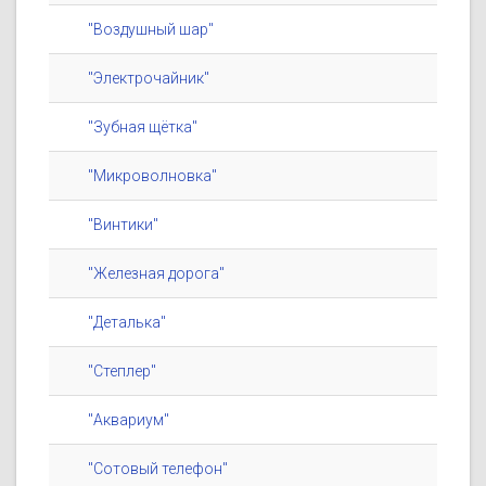
"Воздушный шар"
"Электрочайник"
"Зубная щётка"
"Микроволновка"
"Винтики"
"Железная дорога"
"Деталька"
"Степлер"
"Аквариум"
"Сотовый телефон"