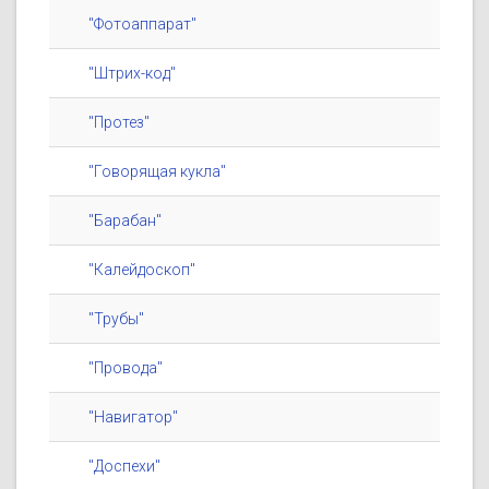
"Фотоаппарат"
"Штрих-код"
"Протез"
"Говорящая кукла"
"Барабан"
"Калейдоскоп"
"Трубы"
"Провода"
"Навигатор"
"Доспехи"