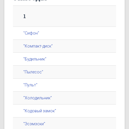
1
"Сифон"
"Компакт-диск"
"Будильник"
"Пылесос"
"Пульт"
"Холодильник"
"Кодовый замок"
"Эсэмэски"