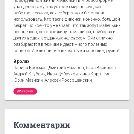
повседневной жизни. «Фиксики» в игровой форме
учат детей тому, как устроен мир вокруг, как
работает техника, как ее бережно и безопасно
использовать. Кто такие фиксики, конечно, большой
секрет, но кое-кто уже знает, что так зовут маленьких
человечков, которые живут в машинах, приборах и
других вещах, созданных человеком. Они отлично
разбираются в технике и дают много полезных
советов. А еще они очень честные и хорошие друзья!
В ролях
Лариса Брохман, Дмитрий Назаров, Яков Васильев,
Андрей Клубань, Иван Добряков, Инна Королёва,
Юрий Мазихин, Алексей Россошанский
#ФИКСИКИ
Комментарии