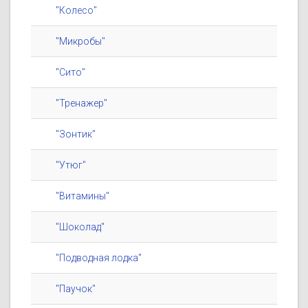
"Колесо"
"Микробы"
"Сито"
"Тренажер"
"Зонтик"
"Утюг"
"Витамины"
"Шоколад"
"Подводная лодка"
"Паучок"