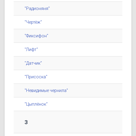
"Радионяня"
"Чертёж"
"Фиксифон"
"Лифт"
"Датчик"
"Присоска"
"Невидимые чернила"
"Цыплёнок"
3