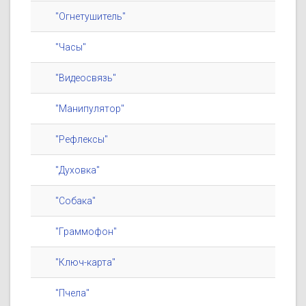
"Огнетушитель"
"Часы"
"Видеосвязь"
"Манипулятор"
"Рефлексы"
"Духовка"
"Собака"
"Граммофон"
"Ключ-карта"
"Пчела"