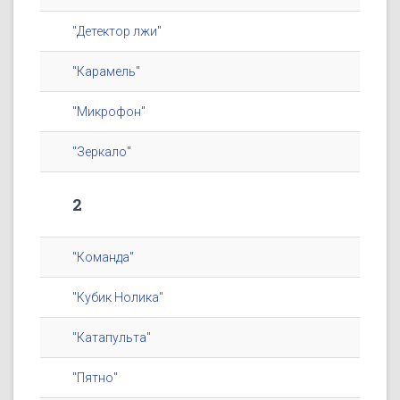
"Детектор лжи"
"Карамель"
"Микрофон"
"Зеркало"
2
"Команда"
"Кубик Нолика"
"Катапульта"
"Пятно"