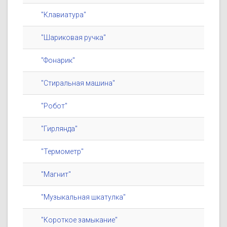
"Клавиатура"
"Шариковая ручка"
"Фонарик"
"Стиральная машина"
"Робот"
"Гирлянда"
"Термометр"
"Магнит"
"Музыкальная шкатулка"
"Короткое замыкание"