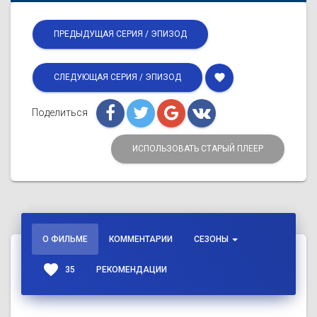
ПРЕДЫДУЩАЯ СЕРИЯ / ЭПИЗОД
favorite
СЛЕДУЮЩАЯ СЕРИЯ / ЭПИЗОД
Поделиться
ИСПОЛЬЗОВАТЬ СТАРЫЙ ПЛЕЕР
О ФИЛЬМЕ
КОММЕНТАРИИ
СЕЗОНЫ
favorite
35
РЕКОМЕНДАЦИИ