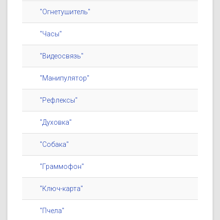
"Огнетушитель"
"Часы"
"Видеосвязь"
"Манипулятор"
"Рефлексы"
"Духовка"
"Собака"
"Граммофон"
"Ключ-карта"
"Пчела"