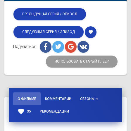
ПРЕДЫДУЩАЯ СЕРИЯ / ЭПИЗОД
favorite
СЛЕДУЮЩАЯ СЕРИЯ / ЭПИЗОД
Поделиться
ИСПОЛЬЗОВАТЬ СТАРЫЙ ПЛЕЕР
О ФИЛЬМЕ
КОММЕНТАРИИ
СЕЗОНЫ
favorite
35
РЕКОМЕНДАЦИИ