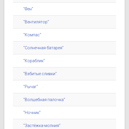
"Фен"
"Вентилятор"
"Компас"
"Солнечная батарея"
"Кораблик"
"Взбитые сливки"
"Рычаг"
"Волшебная палочка"
"Ночник"
"Застёжка-молния"