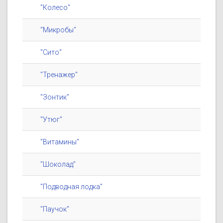
"Колесо"
"Микробы"
"Сито"
"Тренажер"
"Зонтик"
"Утюг"
"Витамины"
"Шоколад"
"Подводная лодка"
"Паучок"