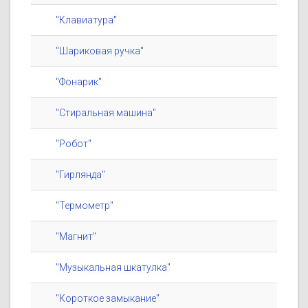
"Клавиатура"
"Шариковая ручка"
"Фонарик"
"Стиральная машина"
"Робот"
"Гирлянда"
"Термометр"
"Магнит"
"Музыкальная шкатулка"
"Короткое замыкание"