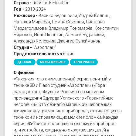
Страна -
Russian Federation
Год -
2010-2024
Режиссер -
Васико Бедошвили, Андрей Колпин,
Наталья Мирзоян, Роман Соколов, Светлана
Мардаголимова, Владимир Пономарёв, Константин
Бирюков, Иван Пшонкин, Алексей Будовский,
Александр Колесник, Джангир Сулейманов
Студия -
"Аэроплан"
Продолжительность ≈
6 мин
ДЕТСКИЕ
МУЛЬТФИЛЬМЫ
ТВ/СЕРИАЛЫ
О фильме
«Фиксики» - это анимационный сериал, снятый в
технике 3D и Flash студией «Аэроплан» («Гора
самоцветов», «Мульти-Россия») по мотивам
произведения Эдуарда Успенского «Гарантийные
человечки». Это сериал о маленьких человечках,
живущих внутри машин и приборов, ухаживающих за
техникой и исправляющих мелкие поломки. Каждая
серия «Фиксиков» посвящена одному из приборов
или устройств, ежедневно окружающих детей в