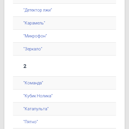
"Детектор лжи"
"Карамель"
"Микрофон"
"Зеркало"
2
"Команда"
"Кубик Нолика"
"Катапульта"
"Пятно"