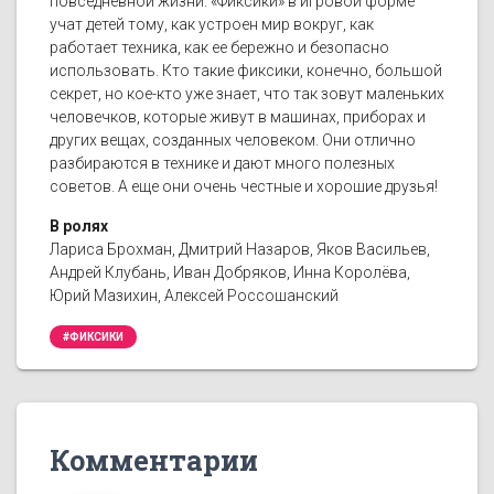
повседневной жизни. «Фиксики» в игровой форме
учат детей тому, как устроен мир вокруг, как
работает техника, как ее бережно и безопасно
использовать. Кто такие фиксики, конечно, большой
секрет, но кое-кто уже знает, что так зовут маленьких
человечков, которые живут в машинах, приборах и
других вещах, созданных человеком. Они отлично
разбираются в технике и дают много полезных
советов. А еще они очень честные и хорошие друзья!
В ролях
Лариса Брохман, Дмитрий Назаров, Яков Васильев,
Андрей Клубань, Иван Добряков, Инна Королёва,
Юрий Мазихин, Алексей Россошанский
#ФИКСИКИ
Комментарии