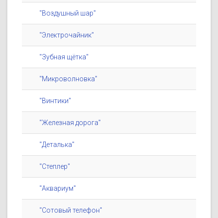
"Воздушный шар"
"Электрочайник"
"Зубная щётка"
"Микроволновка"
"Винтики"
"Железная дорога"
"Деталька"
"Степлер"
"Аквариум"
"Сотовый телефон"