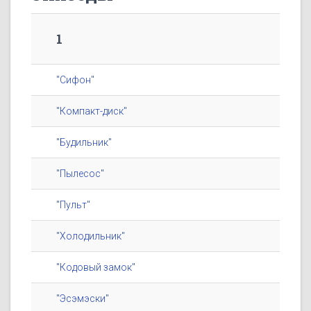
1
"Сифон"
"Компакт-диск"
"Будильник"
"Пылесос"
"Пульт"
"Холодильник"
"Кодовый замок"
"Эсэмэски"