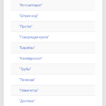
"Фотоаппарат"
"Штрих-код"
"Протез"
"Говорящая кукла"
"Барабан"
"Калейдоскоп"
"Трубы"
"Провода"
"Навигатор"
"Доспехи"