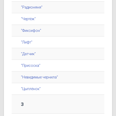
"Радионяня"
"Чертёж"
"Фиксифон"
"Лифт"
"Датчик"
"Присоска"
"Невидимые чернила"
"Цыплёнок"
3