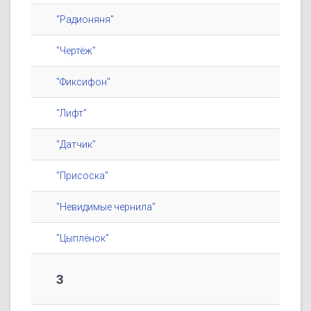
"Радионяня"
"Чертёж"
"Фиксифон"
"Лифт"
"Датчик"
"Присоска"
"Невидимые чернила"
"Цыплёнок"
3