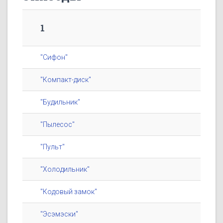
1
"Сифон"
"Компакт-диск"
"Будильник"
"Пылесос"
"Пульт"
"Холодильник"
"Кодовый замок"
"Эсэмэски"