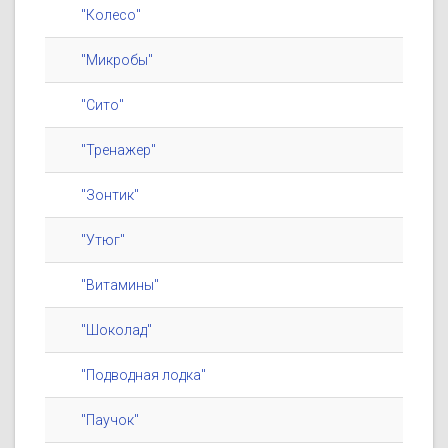
"Колесо"
"Микробы"
"Сито"
"Тренажер"
"Зонтик"
"Утюг"
"Витамины"
"Шоколад"
"Подводная лодка"
"Паучок"