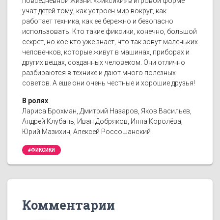
повседневной жизни. «Фиксики» в игровой форме
учат детей тому, как устроен мир вокруг, как
работает техника, как ее бережно и безопасно
использовать. Кто такие фиксики, конечно, большой
секрет, но кое-кто уже знает, что так зовут маленьких
человечков, которые живут в машинах, приборах и
других вещах, созданных человеком. Они отлично
разбираются в технике и дают много полезных
советов. А еще они очень честные и хорошие друзья!
В ролях
Лариса Брохман, Дмитрий Назаров, Яков Васильев,
Андрей Клубань, Иван Добряков, Инна Королёва,
Юрий Мазихин, Алексей Россошанский
#ФИКСИКИ
Комментарии