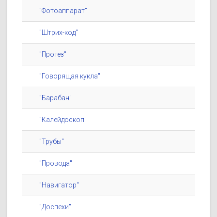
"Фотоаппарат"
"Штрих-код"
"Протез"
"Говорящая кукла"
"Барабан"
"Калейдоскоп"
"Трубы"
"Провода"
"Навигатор"
"Доспехи"