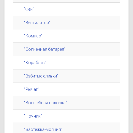
"Фен"
"Вентилятор"
"Компас"
"Солнечная батарея"
"Кораблик"
"Взбитые сливки"
"Рычаг"
"Волшебная палочка"
"Ночник"
"Застёжка-молния"