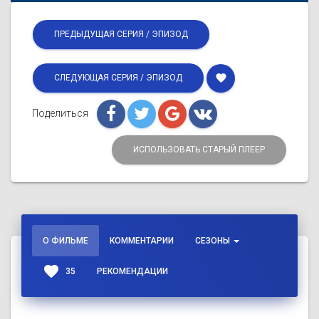
ПРЕДЫДУЩАЯ СЕРИЯ / ЭПИЗОД
favorite
СЛЕДУЮЩАЯ СЕРИЯ / ЭПИЗОД
Поделиться
ИСПОЛЬЗОВАТЬ СТАРЫЙ ПЛЕЕР
О ФИЛЬМЕ
КОММЕНТАРИИ
СЕЗОНЫ
favorite
35
РЕКОМЕНДАЦИИ