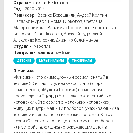
Страна -
Russian Federation
Год -
2010-2024
Режиссер -
Васико Бедошвили, Андрей Колпин,
Наталья Мирзоян, Роман Соколов, Светлана
Мардаголимова, Владимир Пономарёв, Константин
Бирюков, Иван Пшонкин, Алексей Будовский,
Александр Колесник, Джангир Сулейманов
Студия -
"Аэроплан"
Продолжительность ≈
6 мин
ДЕТСКИЕ
МУЛЬТФИЛЬМЫ
ТВ/СЕРИАЛЫ
О фильме
«Фиксики» - это анимационный сериал, снятый в
технике 3D и Flash студией «Аэроплан» («Гора
самоцветов», «Мульти-Россия») по мотивам
произведения Эдуарда Успенского «Гарантийные
человечки». Это сериал о маленьких человечках,
живущих внутри машин и приборов, ухаживающих за
техникой и исправляющих мелкие поломки. Каждая
серия «Фиксиков» посвящена одному из приборов
или устройств, ежедневно окружающих детей в