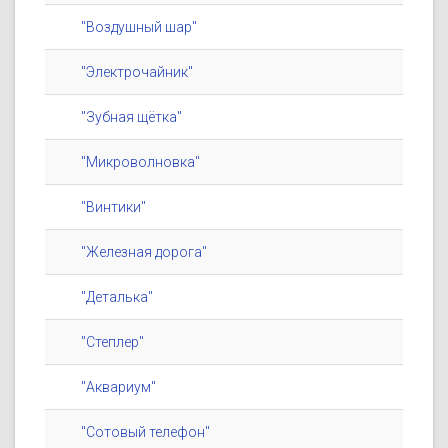
"Воздушный шар"
"Электрочайник"
"Зубная щётка"
"Микроволновка"
"Винтики"
"Железная дорога"
"Деталька"
"Степлер"
"Аквариум"
"Сотовый телефон"