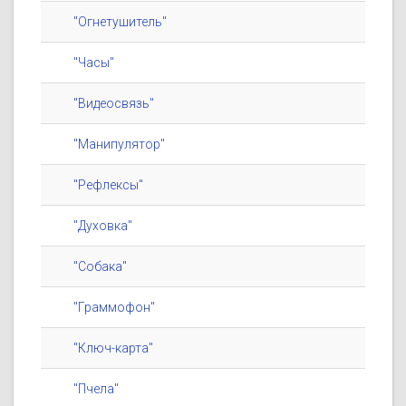
"Огнетушитель"
"Часы"
"Видеосвязь"
"Манипулятор"
"Рефлексы"
"Духовка"
"Собака"
"Граммофон"
"Ключ-карта"
"Пчела"