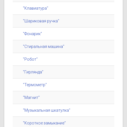
"Клавиатура"
"Шариковая ручка"
"Фонарик"
"Стиральная машина"
"Робот"
"Гирлянда"
"Термометр"
"Магнит"
"Музыкальная шкатулка"
"Короткое замыкание"