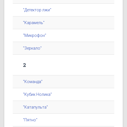
"Детектор лжи"
"Карамель"
"Микрофон"
"Зеркало"
2
"Команда"
"Кубик Нолика"
"Катапульта"
"Пятно"