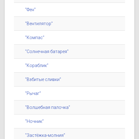
"Фен"
"Вентилятор"
"Компас"
"Солнечная батарея"
"Кораблик"
"Взбитые сливки"
"Рычаг"
"Волшебная палочка"
"Ночник"
"Застёжка-молния"