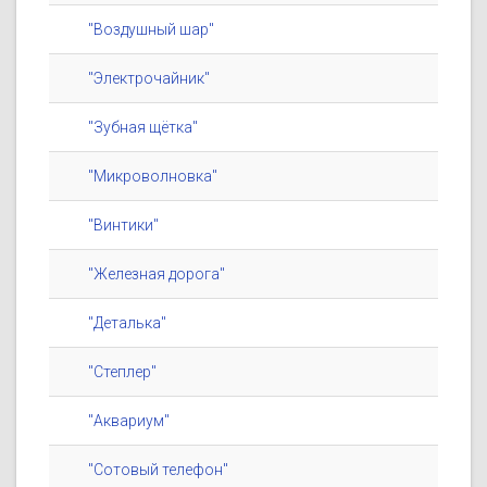
"Воздушный шар"
"Электрочайник"
"Зубная щётка"
"Микроволновка"
"Винтики"
"Железная дорога"
"Деталька"
"Степлер"
"Аквариум"
"Сотовый телефон"