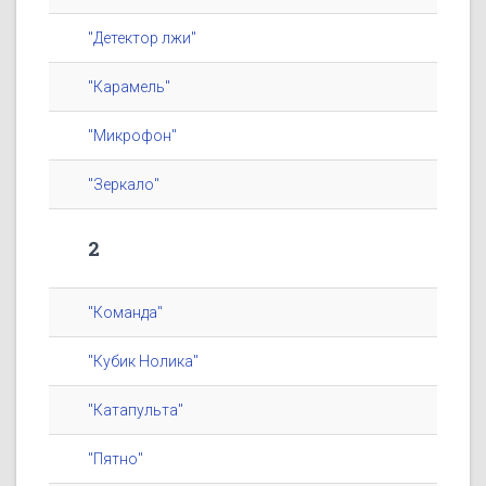
"Детектор лжи"
"Карамель"
"Микрофон"
"Зеркало"
2
"Команда"
"Кубик Нолика"
"Катапульта"
"Пятно"