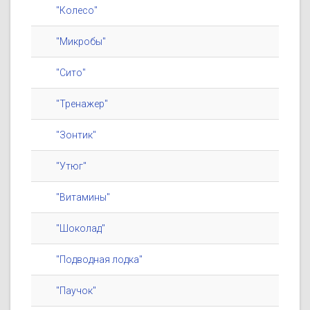
"Колесо"
"Микробы"
"Сито"
"Тренажер"
"Зонтик"
"Утюг"
"Витамины"
"Шоколад"
"Подводная лодка"
"Паучок"