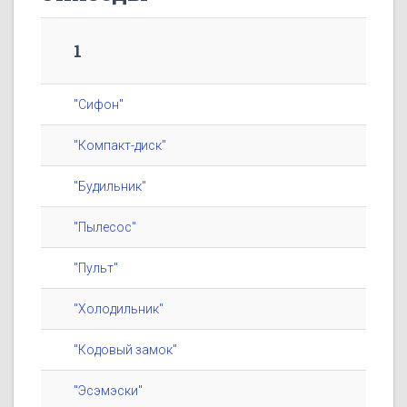
1
"Сифон"
"Компакт-диск"
"Будильник"
"Пылесос"
"Пульт"
"Холодильник"
"Кодовый замок"
"Эсэмэски"