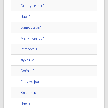
"Огнетушитель"
"Часы"
"Видеосвязь"
"Манипулятор"
"Рефлексы"
"Духовка"
"Собака"
"Граммофон"
"Ключ-карта"
"Пчела"