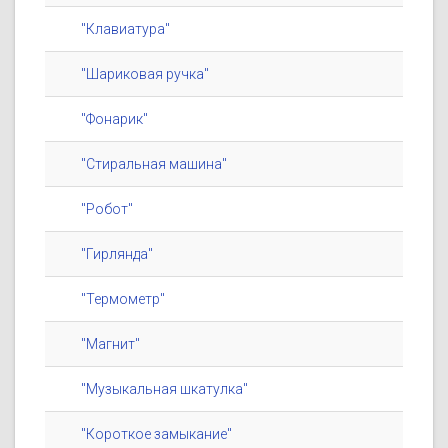
"Клавиатура"
"Шариковая ручка"
"Фонарик"
"Стиральная машина"
"Робот"
"Гирлянда"
"Термометр"
"Магнит"
"Музыкальная шкатулка"
"Короткое замыкание"