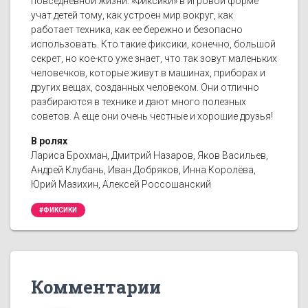
повседневной жизни. «Фиксики» в игровой форме
учат детей тому, как устроен мир вокруг, как
работает техника, как ее бережно и безопасно
использовать. Кто такие фиксики, конечно, большой
секрет, но кое-кто уже знает, что так зовут маленьких
человечков, которые живут в машинах, приборах и
других вещах, созданных человеком. Они отлично
разбираются в технике и дают много полезных
советов. А еще они очень честные и хорошие друзья!
В ролях
Лариса Брохман, Дмитрий Назаров, Яков Васильев,
Андрей Клубань, Иван Добряков, Инна Королёва,
Юрий Мазихин, Алексей Россошанский
#ФИКСИКИ
Комментарии