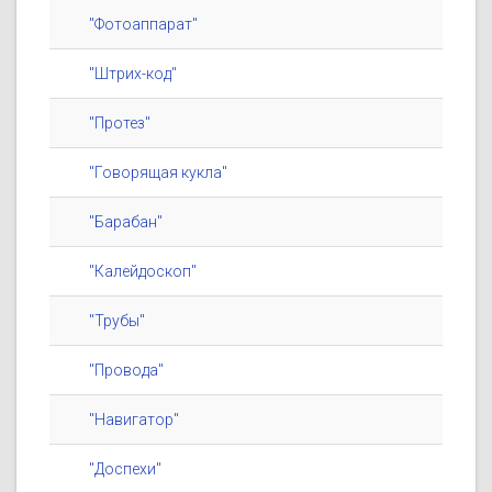
"Фотоаппарат"
"Штрих-код"
"Протез"
"Говорящая кукла"
"Барабан"
"Калейдоскоп"
"Трубы"
"Провода"
"Навигатор"
"Доспехи"