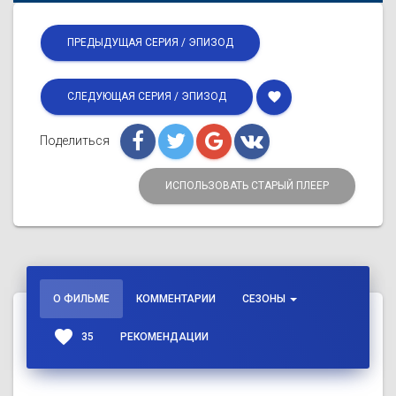
ПРЕДЫДУЩАЯ СЕРИЯ / ЭПИЗОД
favorite
СЛЕДУЮЩАЯ СЕРИЯ / ЭПИЗОД
Поделиться
ИСПОЛЬЗОВАТЬ СТАРЫЙ ПЛЕЕР
О ФИЛЬМЕ
КОММЕНТАРИИ
СЕЗОНЫ
favorite
35
РЕКОМЕНДАЦИИ