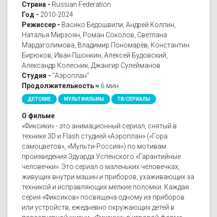
Страна -
Russian Federation
Год -
2010-2024
Режиссер -
Васико Бедошвили, Андрей Колпин,
Наталья Мирзоян, Роман Соколов, Светлана
Мардаголимова, Владимир Пономарёв, Константин
Бирюков, Иван Пшонкин, Алексей Будовский,
Александр Колесник, Джангир Сулейманов
Студия -
"Аэроплан"
Продолжительность ≈
6 мин
ДЕТСКИЕ
МУЛЬТФИЛЬМЫ
ТВ/СЕРИАЛЫ
О фильме
«Фиксики» - это анимационный сериал, снятый в
технике 3D и Flash студией «Аэроплан» («Гора
самоцветов», «Мульти-Россия») по мотивам
произведения Эдуарда Успенского «Гарантийные
человечки». Это сериал о маленьких человечках,
живущих внутри машин и приборов, ухаживающих за
техникой и исправляющих мелкие поломки. Каждая
серия «Фиксиков» посвящена одному из приборов
или устройств, ежедневно окружающих детей в