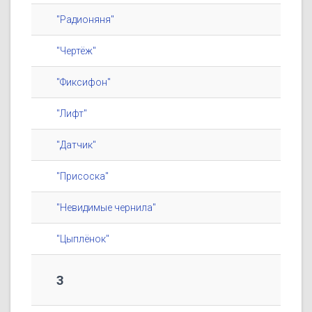
"Радионяня"
"Чертёж"
"Фиксифон"
"Лифт"
"Датчик"
"Присоска"
"Невидимые чернила"
"Цыплёнок"
3