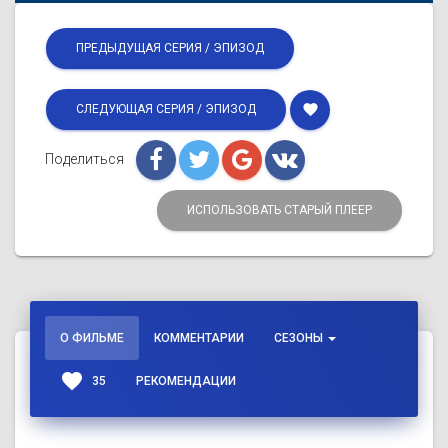
ПРЕДЫДУЩАЯ СЕРИЯ / ЭПИЗОД
favorite
СЛЕДУЮЩАЯ СЕРИЯ / ЭПИЗОД
Поделиться
ИСПОЛЬЗОВАТЬ СТАРЫЙ ПЛЕЕР
О ФИЛЬМЕ
КОММЕНТАРИИ
СЕЗОНЫ
favorite
35
РЕКОМЕНДАЦИИ