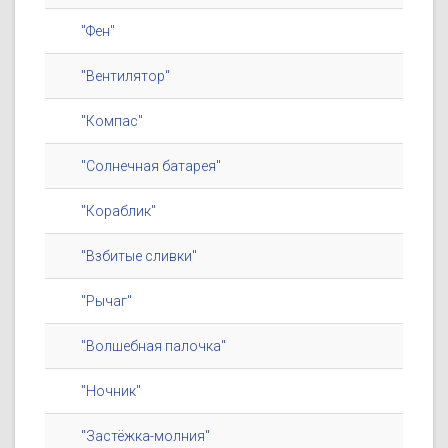
"Фен"
"Вентилятор"
"Компас"
"Солнечная батарея"
"Кораблик"
"Взбитые сливки"
"Рычаг"
"Волшебная палочка"
"Ночник"
"Застёжка-молния"