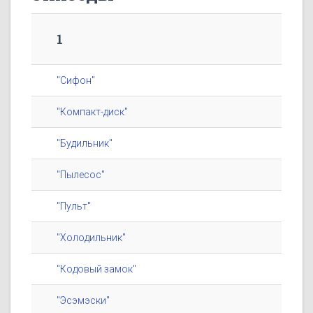
1
"Сифон"
"Компакт-диск"
"Будильник"
"Пылесос"
"Пульт"
"Холодильник"
"Кодовый замок"
"Эсэмэски"