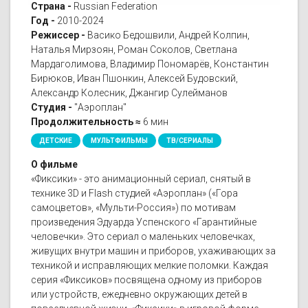
Страна -
Russian Federation
Год -
2010-2024
Режиссер -
Васико Бедошвили, Андрей Колпин,
Наталья Мирзоян, Роман Соколов, Светлана
Мардаголимова, Владимир Пономарёв, Константин
Бирюков, Иван Пшонкин, Алексей Будовский,
Александр Колесник, Джангир Сулейманов
Студия -
"Аэроплан"
Продолжительность ≈
6 мин
ДЕТСКИЕ
МУЛЬТФИЛЬМЫ
ТВ/СЕРИАЛЫ
О фильме
«Фиксики» - это анимационный сериал, снятый в
технике 3D и Flash студией «Аэроплан» («Гора
самоцветов», «Мульти-Россия») по мотивам
произведения Эдуарда Успенского «Гарантийные
человечки». Это сериал о маленьких человечках,
живущих внутри машин и приборов, ухаживающих за
техникой и исправляющих мелкие поломки. Каждая
серия «Фиксиков» посвящена одному из приборов
или устройств, ежедневно окружающих детей в