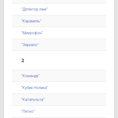
"Детектор лжи"
"Карамель"
"Микрофон"
"Зеркало"
2
"Команда"
"Кубик Нолика"
"Катапульта"
"Пятно"