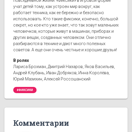
повседневной жизни. «Фиксики» в игровой форме
учат детей тому, как устроен мир вокруг, как
работает техника, как ее бережно и безопасно
использовать. Кто такие фиксики, конечно, большой
секрет, но кое-кто уже знает, что так зовут маленьких
человечков, которые живут в машинах, приборах и
других вещах, созданных человеком. Они отлично
разбираются в технике и дают много полезных
советов. А еще они очень честные и хорошие друзья!
В ролях
Лариса Брохман, Дмитрий Назаров, Яков Васильев,
Андрей Клубань, Иван Добряков, Инна Королёва,
Юрий Мазихин, Алексей Россошанский
#ФИКСИКИ
Комментарии