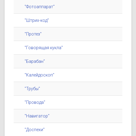
"Фотоаппарат"
"Штрих-код"
"Протез"
"Говорящая кукла"
"Барабан"
"Калейдоскоп"
"Трубы"
"Провода"
"Навигатор"
"Доспехи"