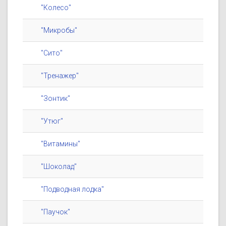
"Колесо"
"Микробы"
"Сито"
"Тренажер"
"Зонтик"
"Утюг"
"Витамины"
"Шоколад"
"Подводная лодка"
"Паучок"