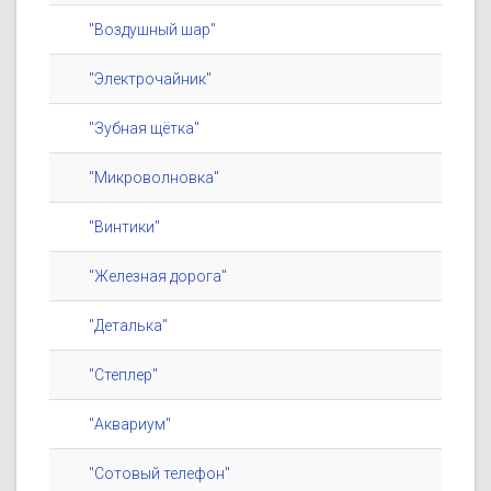
"Воздушный шар"
"Электрочайник"
"Зубная щётка"
"Микроволновка"
"Винтики"
"Железная дорога"
"Деталька"
"Степлер"
"Аквариум"
"Сотовый телефон"