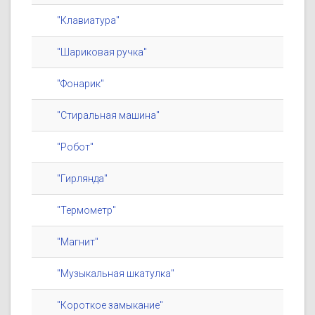
"Клавиатура"
"Шариковая ручка"
"Фонарик"
"Стиральная машина"
"Робот"
"Гирлянда"
"Термометр"
"Магнит"
"Музыкальная шкатулка"
"Короткое замыкание"