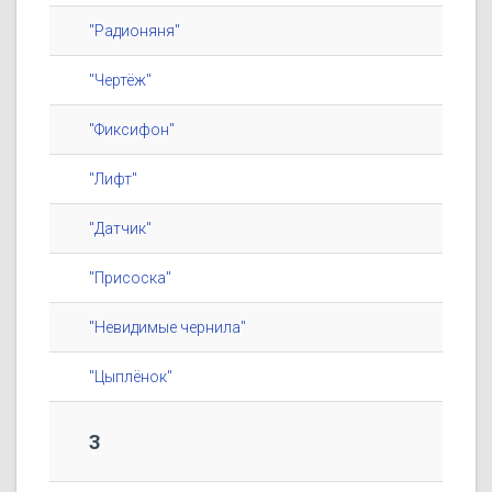
"Радионяня"
"Чертёж"
"Фиксифон"
"Лифт"
"Датчик"
"Присоска"
"Невидимые чернила"
"Цыплёнок"
3