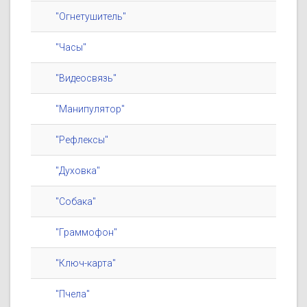
"Огнетушитель"
"Часы"
"Видеосвязь"
"Манипулятор"
"Рефлексы"
"Духовка"
"Собака"
"Граммофон"
"Ключ-карта"
"Пчела"