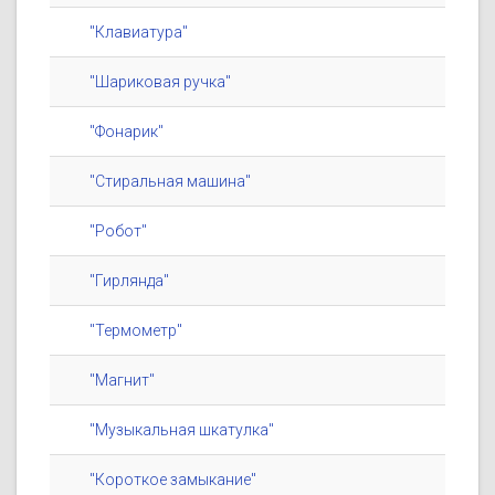
"Клавиатура"
"Шариковая ручка"
"Фонарик"
"Стиральная машина"
"Робот"
"Гирлянда"
"Термометр"
"Магнит"
"Музыкальная шкатулка"
"Короткое замыкание"