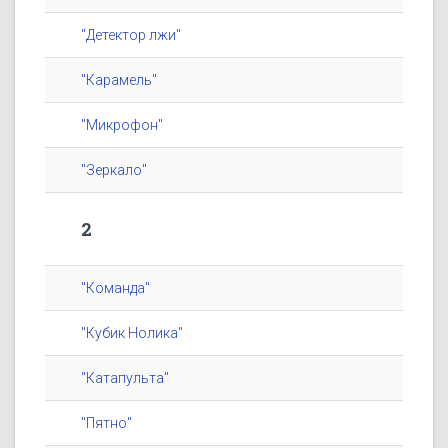
"Детектор лжи"
"Карамель"
"Микрофон"
"Зеркало"
2
"Команда"
"Кубик Нолика"
"Катапульта"
"Пятно"