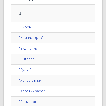
1
"Сифон"
"Компакт-диск"
"Будильник"
"Пылесос"
"Пульт"
"Холодильник"
"Кодовый замок"
"Эсэмэски"