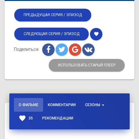
ПРЕДЫДУЩАЯ СЕРИЯ / ЭПИЗОД
favorite
СЛЕДУЮЩАЯ СЕРИЯ / ЭПИЗОД
Поделиться
ИСПОЛЬЗОВАТЬ СТАРЫЙ ПЛЕЕР
О ФИЛЬМЕ
КОММЕНТАРИИ
СЕЗОНЫ
favorite
35
РЕКОМЕНДАЦИИ