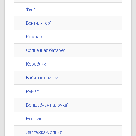
"Фен"
"Вентилятор"
"Компас"
"Солнечная батарея"
"Кораблик"
"Взбитые сливки"
"Рычаг"
"Волшебная палочка"
"Ночник"
"Застёжка-молния"