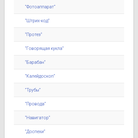
"Фотоаппарат"
"Штрих-код"
"Протез"
"Говорящая кукла"
"Барабан"
"Калейдоскоп"
"Трубы"
"Провода"
"Навигатор"
"Доспехи"