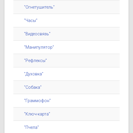
"Огнетушитель"
"Часы"
"Видеосвязь"
"Манипулятор"
"Рефлексы"
"Духовка"
"Собака"
"Граммофон"
"Ключ-карта"
"Пчела"