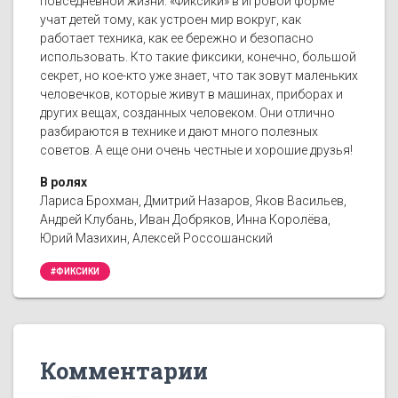
повседневной жизни. «Фиксики» в игровой форме
учат детей тому, как устроен мир вокруг, как
работает техника, как ее бережно и безопасно
использовать. Кто такие фиксики, конечно, большой
секрет, но кое-кто уже знает, что так зовут маленьких
человечков, которые живут в машинах, приборах и
других вещах, созданных человеком. Они отлично
разбираются в технике и дают много полезных
советов. А еще они очень честные и хорошие друзья!
В ролях
Лариса Брохман, Дмитрий Назаров, Яков Васильев,
Андрей Клубань, Иван Добряков, Инна Королёва,
Юрий Мазихин, Алексей Россошанский
#ФИКСИКИ
Комментарии