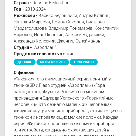
Страна -
Russian Federation
Год -
2010-2024
Режиссер -
Васико Бедошвили, Андрей Колпин,
Наталья Мирзоян, Роман Соколов, Светлана
Мардаголимова, Владимир Пономарёв, Константин
Бирюков, Иван Пшонкин, Алексей Будовский,
Александр Колесник, Джангир Сулейманов
Студия -
"Аэроплан"
Продолжительность ≈
6 мин
ДЕТСКИЕ
МУЛЬТФИЛЬМЫ
ТВ/СЕРИАЛЫ
О фильме
«Фиксики» - это анимационный сериал, снятый в
технике 3D и Flash студией «Аэроплан» («Гора
самоцветов», «Мульти-Россия») по мотивам
произведения Эдуарда Успенского «Гарантийные
человечки». Это сериал о маленьких человечках,
живущих внутри машин и приборов, ухаживающих за
техникой и исправляющих мелкие поломки. Каждая
серия «Фиксиков» посвящена одному из приборов
или устройств, ежедневно окружающих детей в