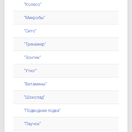
"Колесо"
"Микробы"
"Сито"
"Тренажер"
"Зонтик"
"Утюг"
"Витамины"
"Шоколад"
"Подводная лодка"
"Паучок"