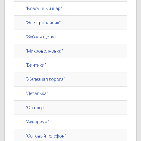
"Воздушный шар"
"Электрочайник"
"Зубная щётка"
"Микроволновка"
"Винтики"
"Железная дорога"
"Деталька"
"Степлер"
"Аквариум"
"Сотовый телефон"