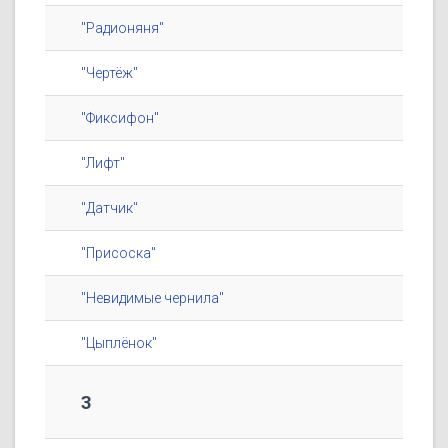
"Радионяня"
"Чертёж"
"Фиксифон"
"Лифт"
"Датчик"
"Присоска"
"Невидимые чернила"
"Цыплёнок"
3