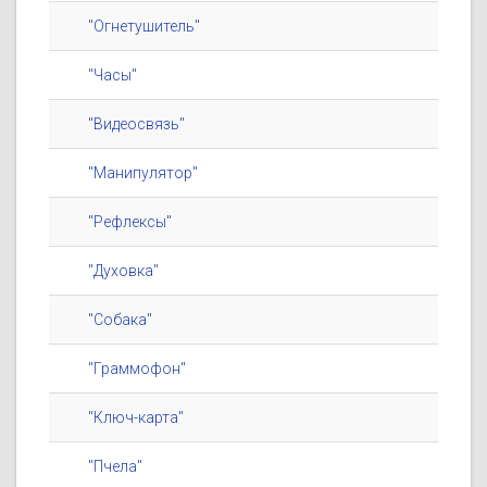
"Огнетушитель"
"Часы"
"Видеосвязь"
"Манипулятор"
"Рефлексы"
"Духовка"
"Собака"
"Граммофон"
"Ключ-карта"
"Пчела"