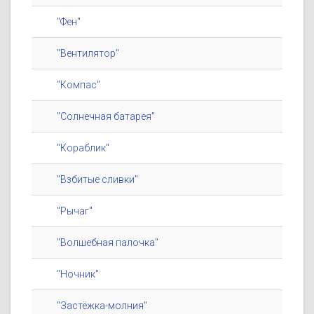
"Фен"
"Вентилятор"
"Компас"
"Солнечная батарея"
"Кораблик"
"Взбитые сливки"
"Рычаг"
"Волшебная палочка"
"Ночник"
"Застёжка-молния"