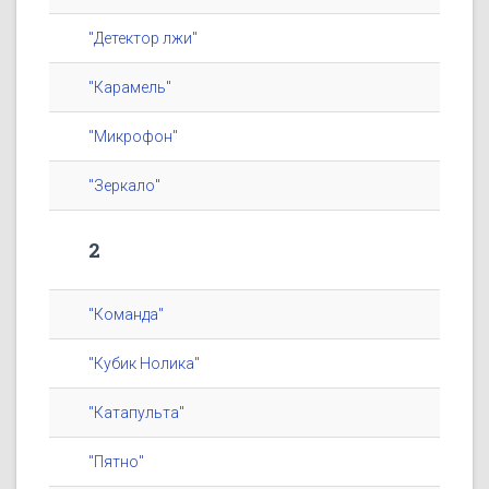
"Детектор лжи"
"Карамель"
"Микрофон"
"Зеркало"
2
"Команда"
"Кубик Нолика"
"Катапульта"
"Пятно"