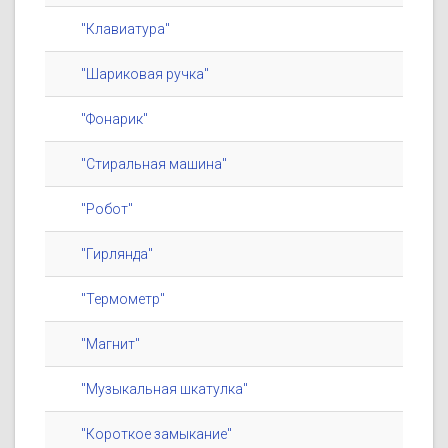
"Клавиатура"
"Шариковая ручка"
"Фонарик"
"Стиральная машина"
"Робот"
"Гирлянда"
"Термометр"
"Магнит"
"Музыкальная шкатулка"
"Короткое замыкание"