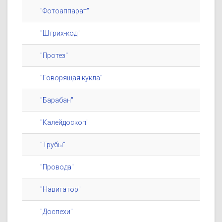
"Фотоаппарат"
"Штрих-код"
"Протез"
"Говорящая кукла"
"Барабан"
"Калейдоскоп"
"Трубы"
"Провода"
"Навигатор"
"Доспехи"