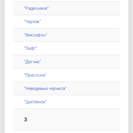
"Радионяня"
"Чертёж"
"Фиксифон"
"Лифт"
"Датчик"
"Присоска"
"Невидимые чернила"
"Цыплёнок"
3