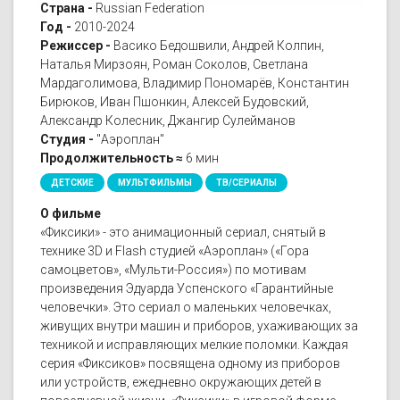
Страна -
Russian Federation
Год -
2010-2024
Режиссер -
Васико Бедошвили, Андрей Колпин,
Наталья Мирзоян, Роман Соколов, Светлана
Мардаголимова, Владимир Пономарёв, Константин
Бирюков, Иван Пшонкин, Алексей Будовский,
Александр Колесник, Джангир Сулейманов
Студия -
"Аэроплан"
Продолжительность ≈
6 мин
ДЕТСКИЕ
МУЛЬТФИЛЬМЫ
ТВ/СЕРИАЛЫ
О фильме
«Фиксики» - это анимационный сериал, снятый в
технике 3D и Flash студией «Аэроплан» («Гора
самоцветов», «Мульти-Россия») по мотивам
произведения Эдуарда Успенского «Гарантийные
человечки». Это сериал о маленьких человечках,
живущих внутри машин и приборов, ухаживающих за
техникой и исправляющих мелкие поломки. Каждая
серия «Фиксиков» посвящена одному из приборов
или устройств, ежедневно окружающих детей в