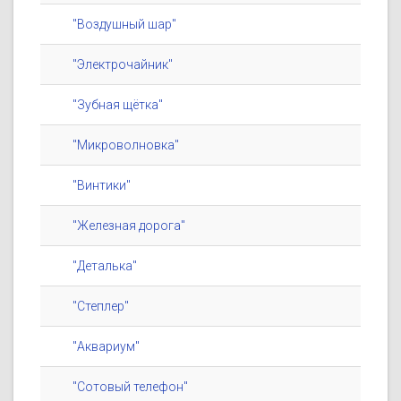
"Воздушный шар"
"Электрочайник"
"Зубная щётка"
"Микроволновка"
"Винтики"
"Железная дорога"
"Деталька"
"Степлер"
"Аквариум"
"Сотовый телефон"