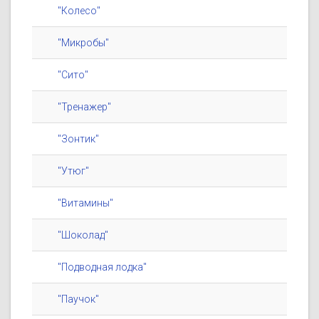
"Колесо"
"Микробы"
"Сито"
"Тренажер"
"Зонтик"
"Утюг"
"Витамины"
"Шоколад"
"Подводная лодка"
"Паучок"