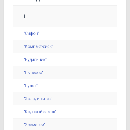
1
"Сифон"
"Компакт-диск"
"Будильник"
"Пылесос"
"Пульт"
"Холодильник"
"Кодовый замок"
"Эсэмэски"