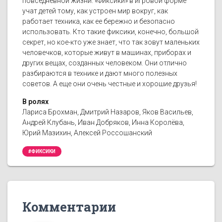
повседневной жизни. «Фиксики» в игровой форме
учат детей тому, как устроен мир вокруг, как
работает техника, как ее бережно и безопасно
использовать. Кто такие фиксики, конечно, большой
секрет, но кое-кто уже знает, что так зовут маленьких
человечков, которые живут в машинах, приборах и
других вещах, созданных человеком. Они отлично
разбираются в технике и дают много полезных
советов. А еще они очень честные и хорошие друзья!
В ролях
Лариса Брохман, Дмитрий Назаров, Яков Васильев,
Андрей Клубань, Иван Добряков, Инна Королёва,
Юрий Мазихин, Алексей Россошанский
#ФИКСИКИ
Комментарии