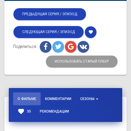
ПРЕДЫДУЩАЯ СЕРИЯ / ЭПИЗОД
favorite
СЛЕДУЮЩАЯ СЕРИЯ / ЭПИЗОД
Поделиться
ИСПОЛЬЗОВАТЬ СТАРЫЙ ПЛЕЕР
О ФИЛЬМЕ
КОММЕНТАРИИ
СЕЗОНЫ
favorite
35
РЕКОМЕНДАЦИИ