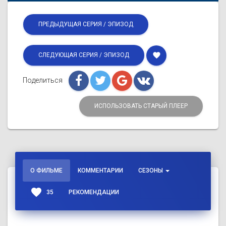
ПРЕДЫДУЩАЯ СЕРИЯ / ЭПИЗОД
favorite
СЛЕДУЮЩАЯ СЕРИЯ / ЭПИЗОД
Поделиться
ИСПОЛЬЗОВАТЬ СТАРЫЙ ПЛЕЕР
О ФИЛЬМЕ
КОММЕНТАРИИ
СЕЗОНЫ
favorite
35
РЕКОМЕНДАЦИИ