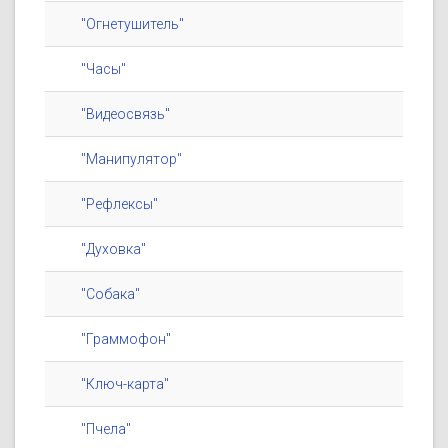
"Огнетушитель"
"Часы"
"Видеосвязь"
"Манипулятор"
"Рефлексы"
"Духовка"
"Собака"
"Граммофон"
"Ключ-карта"
"Пчела"