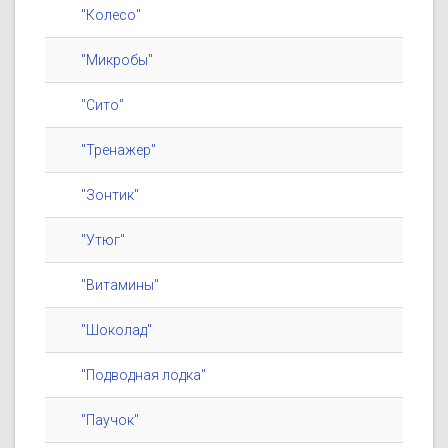
"Колесо"
"Микробы"
"Сито"
"Тренажер"
"Зонтик"
"Утюг"
"Витамины"
"Шоколад"
"Подводная лодка"
"Паучок"