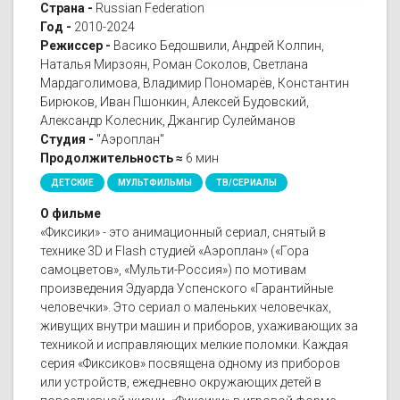
Страна -
Russian Federation
Год -
2010-2024
Режиссер -
Васико Бедошвили, Андрей Колпин,
Наталья Мирзоян, Роман Соколов, Светлана
Мардаголимова, Владимир Пономарёв, Константин
Бирюков, Иван Пшонкин, Алексей Будовский,
Александр Колесник, Джангир Сулейманов
Студия -
"Аэроплан"
Продолжительность ≈
6 мин
ДЕТСКИЕ
МУЛЬТФИЛЬМЫ
ТВ/СЕРИАЛЫ
О фильме
«Фиксики» - это анимационный сериал, снятый в
технике 3D и Flash студией «Аэроплан» («Гора
самоцветов», «Мульти-Россия») по мотивам
произведения Эдуарда Успенского «Гарантийные
человечки». Это сериал о маленьких человечках,
живущих внутри машин и приборов, ухаживающих за
техникой и исправляющих мелкие поломки. Каждая
серия «Фиксиков» посвящена одному из приборов
или устройств, ежедневно окружающих детей в