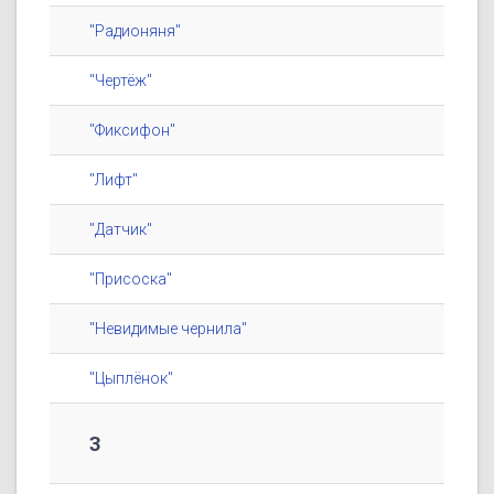
"Радионяня"
"Чертёж"
"Фиксифон"
"Лифт"
"Датчик"
"Присоска"
"Невидимые чернила"
"Цыплёнок"
3