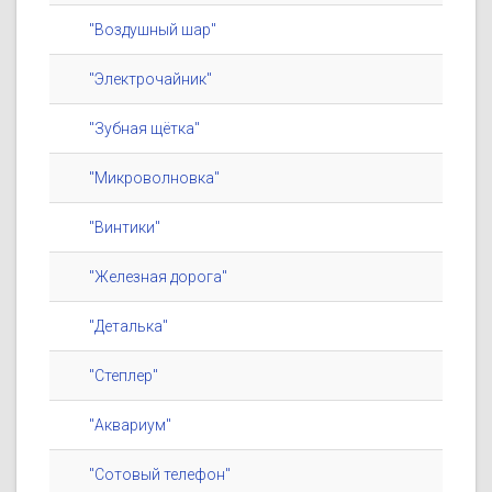
"Воздушный шар"
"Электрочайник"
"Зубная щётка"
"Микроволновка"
"Винтики"
"Железная дорога"
"Деталька"
"Степлер"
"Аквариум"
"Сотовый телефон"