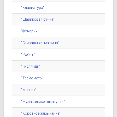
"Клавиатура"
"Шариковая ручка"
"Фонарик"
"Стиральная машина"
"Робот"
"Гирлянда"
"Термометр"
"Магнит"
"Музыкальная шкатулка"
"Короткое замыкание"