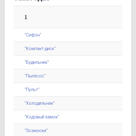
1
"Сифон"
"Компакт-диск"
"Будильник"
"Пылесос"
"Пульт"
"Холодильник"
"Кодовый замок"
"Эсэмэски"