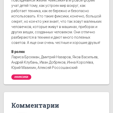
повседневной жизни. «Фиксики» в игровой форме
учат детей тому, как устроен мир вокруг, как
работает техника, как ее бережно и безопасно
использовать. Кто такие фиксики, конечно, большой
секрет, но кое-кто уже знает, что так зовут маленьких
человечков, которые живут в машинах, приборах и
других вещах, созданных человеком. Они отлично
разбираются в технике и дают много полезных
советов. А еще они очень честные и хорошие друзья!
В ролях
Лариса Брохман, Дмитрий Назаров, Яков Васильев,
Андрей Клубань, Иван Добряков, Инна Королёва,
Юрий Мазихин, Алексей Россошанский
#ФИКСИКИ
Комментарии