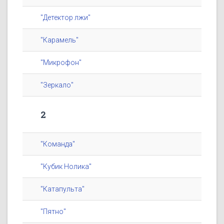
"Детектор лжи"
"Карамель"
"Микрофон"
"Зеркало"
2
"Команда"
"Кубик Нолика"
"Катапульта"
"Пятно"