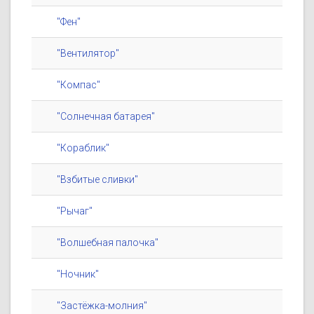
"Фен"
"Вентилятор"
"Компас"
"Солнечная батарея"
"Кораблик"
"Взбитые сливки"
"Рычаг"
"Волшебная палочка"
"Ночник"
"Застёжка-молния"