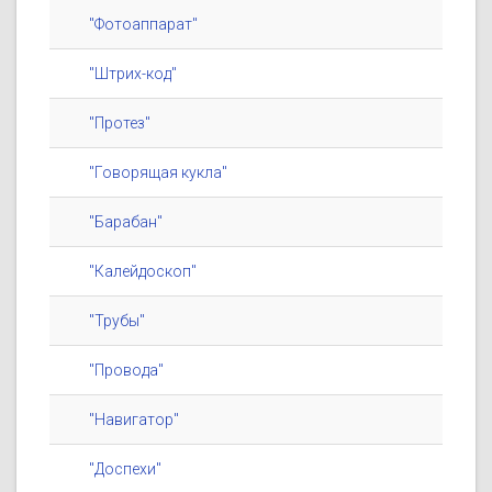
"Фотоаппарат"
"Штрих-код"
"Протез"
"Говорящая кукла"
"Барабан"
"Калейдоскоп"
"Трубы"
"Провода"
"Навигатор"
"Доспехи"