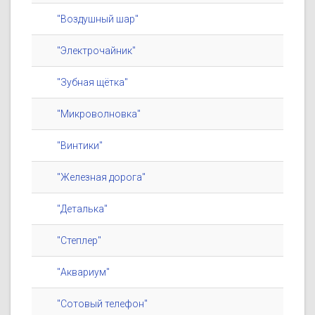
"Воздушный шар"
"Электрочайник"
"Зубная щётка"
"Микроволновка"
"Винтики"
"Железная дорога"
"Деталька"
"Степлер"
"Аквариум"
"Сотовый телефон"