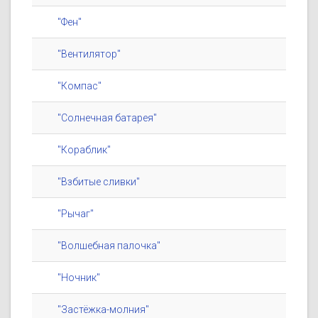
"Фен"
"Вентилятор"
"Компас"
"Солнечная батарея"
"Кораблик"
"Взбитые сливки"
"Рычаг"
"Волшебная палочка"
"Ночник"
"Застёжка-молния"