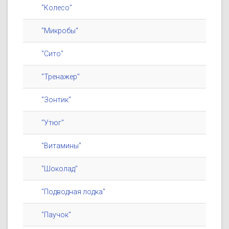
"Колесо"
"Микробы"
"Сито"
"Тренажер"
"Зонтик"
"Утюг"
"Витамины"
"Шоколад"
"Подводная лодка"
"Паучок"