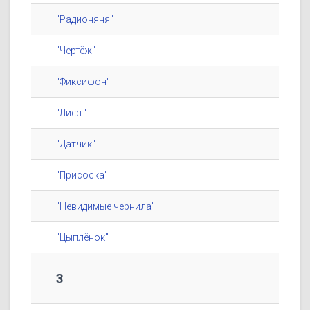
"Радионяня"
"Чертёж"
"Фиксифон"
"Лифт"
"Датчик"
"Присоска"
"Невидимые чернила"
"Цыплёнок"
3