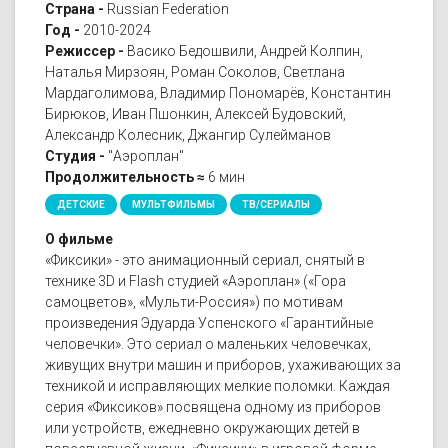
Страна -
Russian Federation
Год -
2010-2024
Режиссер -
Васико Бедошвили, Андрей Колпин,
Наталья Мирзоян, Роман Соколов, Светлана
Мардаголимова, Владимир Пономарёв, Константин
Бирюков, Иван Пшонкин, Алексей Будовский,
Александр Колесник, Джангир Сулейманов
Студия -
"Аэроплан"
Продолжительность ≈
6 мин
ДЕТСКИЕ
МУЛЬТФИЛЬМЫ
ТВ/СЕРИАЛЫ
О фильме
«Фиксики» - это анимационный сериал, снятый в
технике 3D и Flash студией «Аэроплан» («Гора
самоцветов», «Мульти-Россия») по мотивам
произведения Эдуарда Успенского «Гарантийные
человечки». Это сериал о маленьких человечках,
живущих внутри машин и приборов, ухаживающих за
техникой и исправляющих мелкие поломки. Каждая
серия «Фиксиков» посвящена одному из приборов
или устройств, ежедневно окружающих детей в