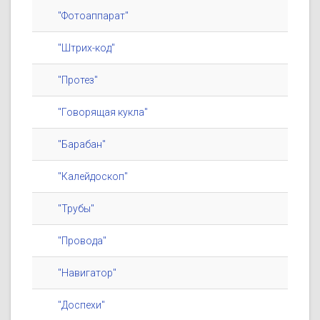
"Фотоаппарат"
"Штрих-код"
"Протез"
"Говорящая кукла"
"Барабан"
"Калейдоскоп"
"Трубы"
"Провода"
"Навигатор"
"Доспехи"