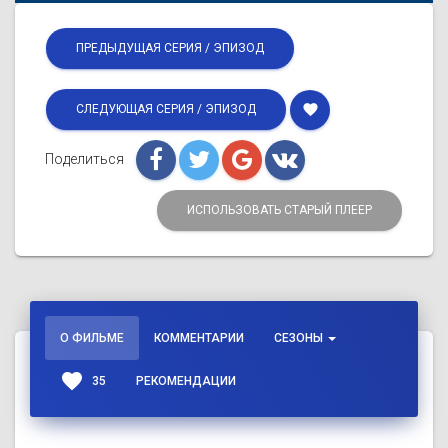
ПРЕДЫДУЩАЯ СЕРИЯ / ЭПИЗОД
favorite
СЛЕДУЮЩАЯ СЕРИЯ / ЭПИЗОД
Поделиться
ИСПОЛЬЗОВАТЬ СТАРЫЙ ПЛЕЕР
О ФИЛЬМЕ
КОММЕНТАРИИ
СЕЗОНЫ
favorite
35
РЕКОМЕНДАЦИИ