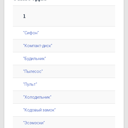
1
"Сифон"
"Компакт-диск"
"Будильник"
"Пылесос"
"Пульт"
"Холодильник"
"Кодовый замок"
"Эсэмэски"