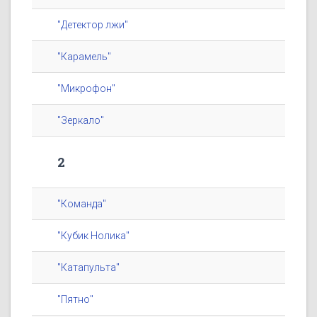
"Детектор лжи"
"Карамель"
"Микрофон"
"Зеркало"
2
"Команда"
"Кубик Нолика"
"Катапульта"
"Пятно"