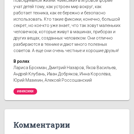
повседневной жизни. «Фиксики» в игровой форме
учат детей тому, как устроен мир вокруг, как
работает техника, как ее бережно и безопасно
использовать. Кто такие фиксики, конечно, большой
секрет, но кое-кто уже знает, что так зовут маленьких
человечков, которые живут в машинах, приборах и
других вещах, созданных человеком. Они отлично
разбираются в технике и дают много полезных
советов. А еще они очень честные и хорошие друзья!
В ролях
Лариса Брохман, Дмитрий Назаров, Яков Васильев,
Андрей Клубань, Иван Добряков, Инна Королёва,
Юрий Мазихин, Алексей Россошанский
#ФИКСИКИ
Комментарии