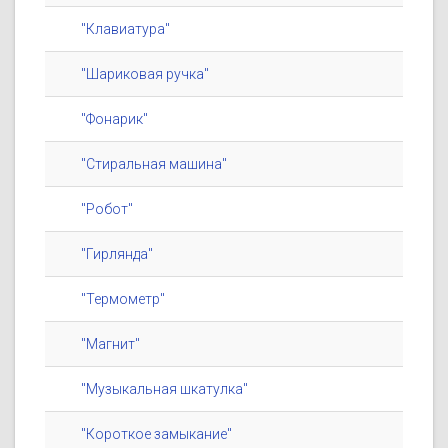
"Клавиатура"
"Шариковая ручка"
"Фонарик"
"Стиральная машина"
"Робот"
"Гирлянда"
"Термометр"
"Магнит"
"Музыкальная шкатулка"
"Короткое замыкание"