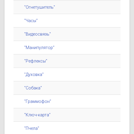
"Огнетушитель"
"Часы"
"Видеосвязь"
"Манипулятор"
"Рефлексы"
"Духовка"
"Собака"
"Граммофон"
"Ключ-карта"
"Пчела"