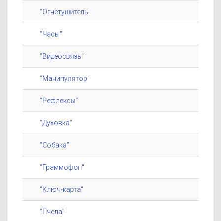
"Огнетушитель"
"Часы"
"Видеосвязь"
"Манипулятор"
"Рефлексы"
"Духовка"
"Собака"
"Граммофон"
"Ключ-карта"
"Пчела"