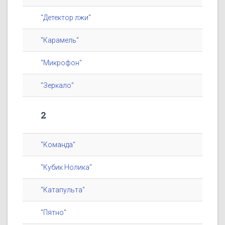
"Детектор лжи"
"Карамель"
"Микрофон"
"Зеркало"
2
"Команда"
"Кубик Нолика"
"Катапульта"
"Пятно"