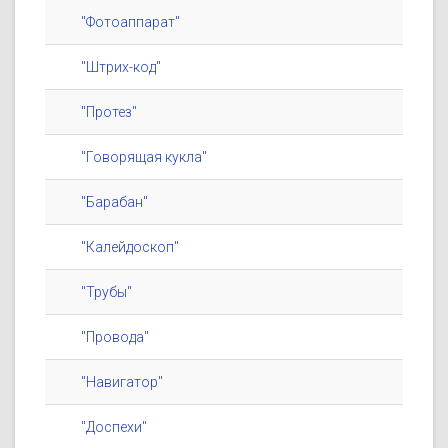
"Фотоаппарат"
"Штрих-код"
"Протез"
"Говорящая кукла"
"Барабан"
"Калейдоскоп"
"Трубы"
"Провода"
"Навигатор"
"Доспехи"