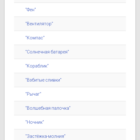
"Фен"
"Вентилятор"
"Компас"
"Солнечная батарея"
"Кораблик"
"Взбитые сливки"
"Рычаг"
"Волшебная палочка"
"Ночник"
"Застёжка-молния"