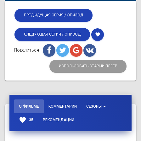
ПРЕДЫДУЩАЯ СЕРИЯ / ЭПИЗОД
favorite
СЛЕДУЮЩАЯ СЕРИЯ / ЭПИЗОД
Поделиться
ИСПОЛЬЗОВАТЬ СТАРЫЙ ПЛЕЕР
О ФИЛЬМЕ
КОММЕНТАРИИ
СЕЗОНЫ
favorite
35
РЕКОМЕНДАЦИИ