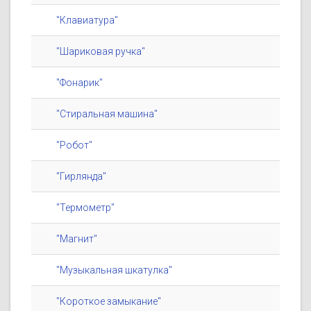
"Клавиатура"
"Шариковая ручка"
"Фонарик"
"Стиральная машина"
"Робот"
"Гирлянда"
"Термометр"
"Магнит"
"Музыкальная шкатулка"
"Короткое замыкание"