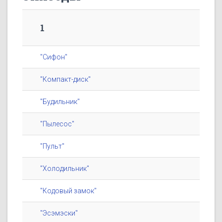
1
"Сифон"
"Компакт-диск"
"Будильник"
"Пылесос"
"Пульт"
"Холодильник"
"Кодовый замок"
"Эсэмэски"