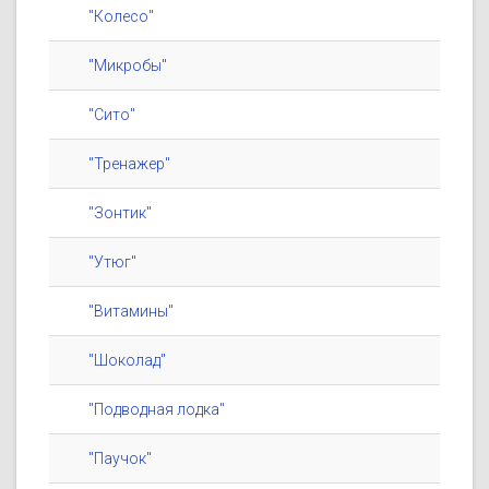
"Колесо"
"Микробы"
"Сито"
"Тренажер"
"Зонтик"
"Утюг"
"Витамины"
"Шоколад"
"Подводная лодка"
"Паучок"