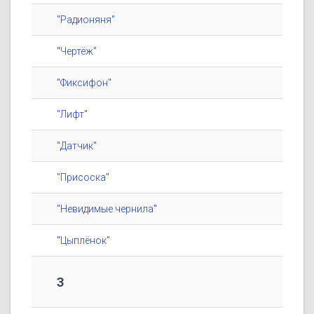
"Радионяня"
"Чертёж"
"Фиксифон"
"Лифт"
"Датчик"
"Присоска"
"Невидимые чернила"
"Цыплёнок"
3