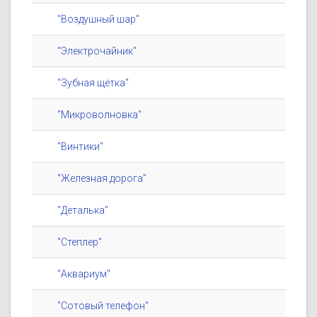
"Воздушный шар"
"Электрочайник"
"Зубная щётка"
"Микроволновка"
"Винтики"
"Железная дорога"
"Деталька"
"Степлер"
"Аквариум"
"Сотовый телефон"