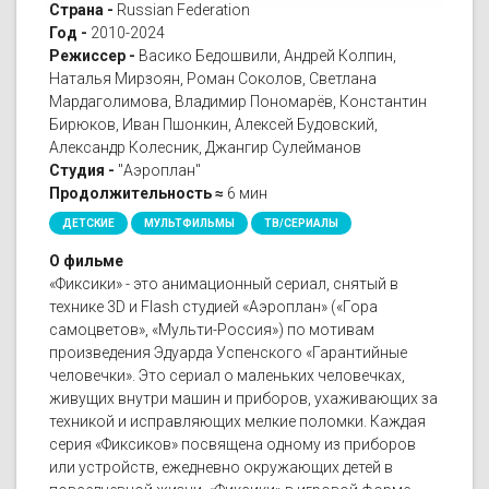
Страна -
Russian Federation
Год -
2010-2024
Режиссер -
Васико Бедошвили, Андрей Колпин,
Наталья Мирзоян, Роман Соколов, Светлана
Мардаголимова, Владимир Пономарёв, Константин
Бирюков, Иван Пшонкин, Алексей Будовский,
Александр Колесник, Джангир Сулейманов
Студия -
"Аэроплан"
Продолжительность ≈
6 мин
ДЕТСКИЕ
МУЛЬТФИЛЬМЫ
ТВ/СЕРИАЛЫ
О фильме
«Фиксики» - это анимационный сериал, снятый в
технике 3D и Flash студией «Аэроплан» («Гора
самоцветов», «Мульти-Россия») по мотивам
произведения Эдуарда Успенского «Гарантийные
человечки». Это сериал о маленьких человечках,
живущих внутри машин и приборов, ухаживающих за
техникой и исправляющих мелкие поломки. Каждая
серия «Фиксиков» посвящена одному из приборов
или устройств, ежедневно окружающих детей в