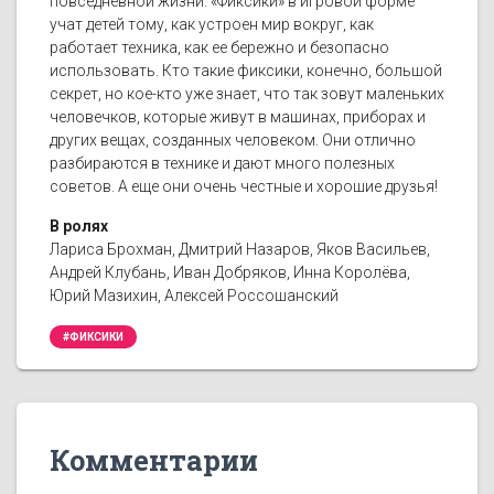
повседневной жизни. «Фиксики» в игровой форме
учат детей тому, как устроен мир вокруг, как
работает техника, как ее бережно и безопасно
использовать. Кто такие фиксики, конечно, большой
секрет, но кое-кто уже знает, что так зовут маленьких
человечков, которые живут в машинах, приборах и
других вещах, созданных человеком. Они отлично
разбираются в технике и дают много полезных
советов. А еще они очень честные и хорошие друзья!
В ролях
Лариса Брохман, Дмитрий Назаров, Яков Васильев,
Андрей Клубань, Иван Добряков, Инна Королёва,
Юрий Мазихин, Алексей Россошанский
#ФИКСИКИ
Комментарии