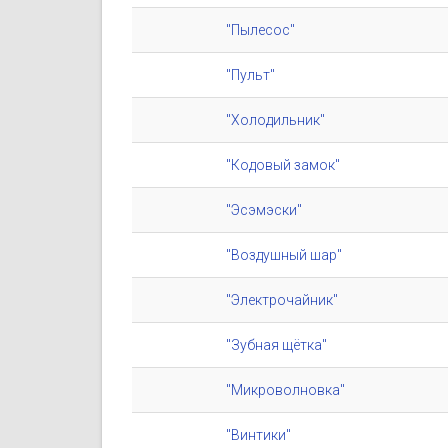
"Пылесос"
"Пульт"
"Холодильник"
"Кодовый замок"
"Эсэмэски"
"Воздушный шар"
"Электрочайник"
"Зубная щётка"
"Микроволновка"
"Винтики"