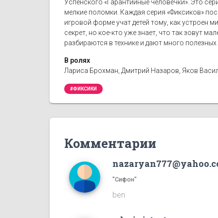
Успенского «Гарантийные человечки». Это сер
мелкие поломки. Каждая серия «Фиксиков» пос
игровой форме учат детей тому, как устроен ми
секрет, но кое-кто уже знает, что так зовут м
разбираются в технике и дают много полезных 
В ролях
Лариса Брохман, Дмитрий Назаров, Яков Васил
#ФИКСИКИ
Комментарии
nazaryan777@yahoo.
"Сифон"
ben