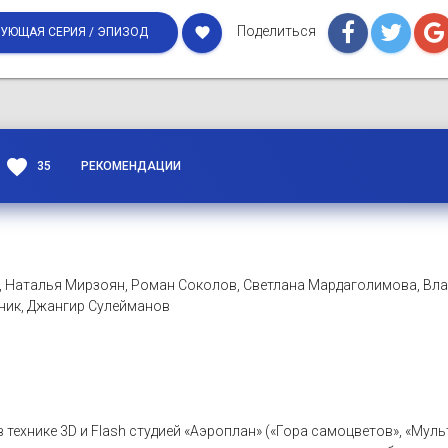
Поделиться
favorite
УЮЩАЯ СЕРИЯ / ЭПИЗОД
favorite
35
РЕКОМЕНДАЦИИ
, Наталья Мирзоян, Роман Соколов, Светлана Мардаголимова, Вл
сник, Джангир Сулейманов
в технике 3D и Flash студией «Аэроплан» («Гора самоцветов», «Му