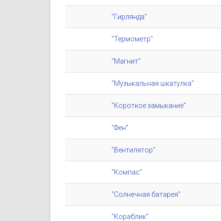
"Гирлянда"
"Термометр"
"Магнит"
"Музыкальная шкатулка"
"Короткое замыкание"
"Фен"
"Вентилятор"
"Компас"
"Солнечная батарея"
"Кораблик"