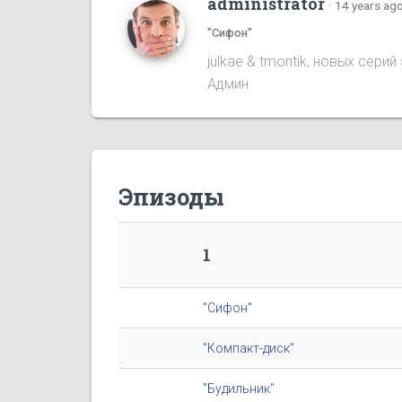
administrator
·
14 years ag
"Сифон"
julkae & tmontik, новых сер
Админ.
Эпизоды
1
"Сифон"
"Компакт-диск"
"Будильник"