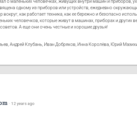
иал о маленьких человечках, живущих внутри машин и приборов, 
вящена одному из приборов или устройств, ежедневно окружающих
р вокруг, как работает техника, как ее бережно и безопасно испол
аленьких человечков, которые живут в машинах, приборах и других 
советов. А еще они очень честные и хорошие друзья!
ьев, Андрей Клубань, Иван Добряков, Инна Королёва, Юрий Мазих
com
·
12 years ago