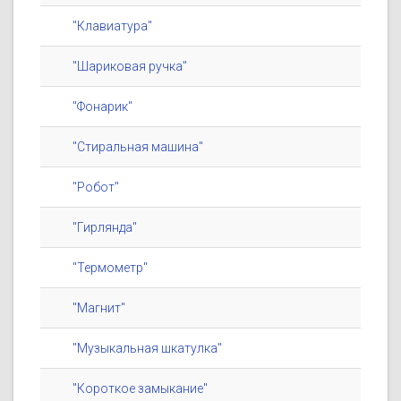
"Клавиатура"
"Шариковая ручка"
"Фонарик"
"Стиральная машина"
"Робот"
"Гирлянда"
"Термометр"
"Магнит"
"Музыкальная шкатулка"
"Короткое замыкание"