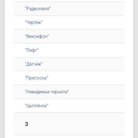
"Радионяня"
"Чертёж"
"Фиксифон"
"Лифт"
"Датчик"
"Присоска"
"Невидимые чернила"
"Цыплёнок"
3