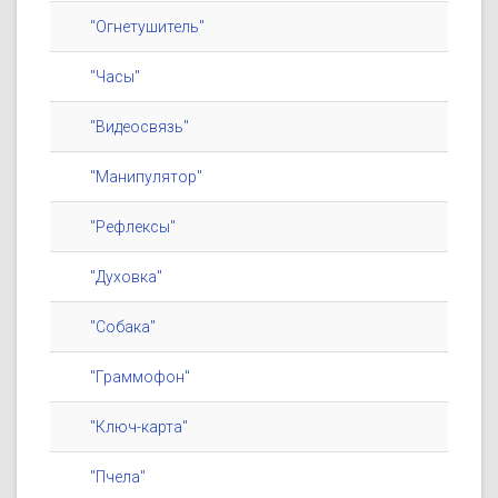
"Огнетушитель"
"Часы"
"Видеосвязь"
"Манипулятор"
"Рефлексы"
"Духовка"
"Собака"
"Граммофон"
"Ключ-карта"
"Пчела"