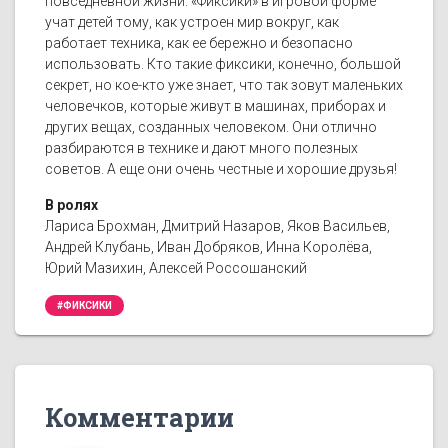
повседневной жизни. «Фиксики» в игровой форме
учат детей тому, как устроен мир вокруг, как
работает техника, как ее бережно и безопасно
использовать. Кто такие фиксики, конечно, большой
секрет, но кое-кто уже знает, что так зовут маленьких
человечков, которые живут в машинах, приборах и
других вещах, созданных человеком. Они отлично
разбираются в технике и дают много полезных
советов. А еще они очень честные и хорошие друзья!
В ролях
Лариса Брохман, Дмитрий Назаров, Яков Васильев,
Андрей Клубань, Иван Добряков, Инна Королёва,
Юрий Мазихин, Алексей Россошанский
#ФИКСИКИ
Комментарии