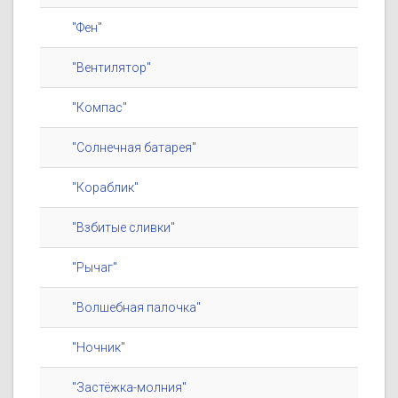
"Фен"
"Вентилятор"
"Компас"
"Солнечная батарея"
"Кораблик"
"Взбитые сливки"
"Рычаг"
"Волшебная палочка"
"Ночник"
"Застёжка-молния"