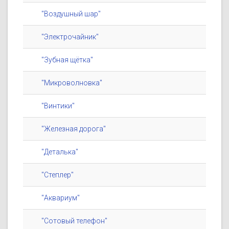
"Воздушный шар"
"Электрочайник"
"Зубная щётка"
"Микроволновка"
"Винтики"
"Железная дорога"
"Деталька"
"Степлер"
"Аквариум"
"Сотовый телефон"