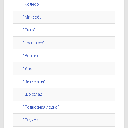
"Колесо"
"Микробы"
"Сито"
"Тренажер"
"Зонтик"
"Утюг"
"Витамины"
"Шоколад"
"Подводная лодка"
"Паучок"