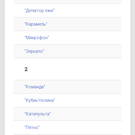
"Детектор лжи"
"Карамель"
"Микрофон"
"Зеркало"
2
"Команда"
"Кубик Нолика"
"Катапульта"
"Пятно"