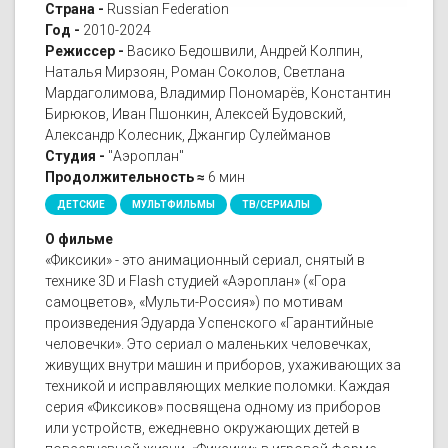
Страна -
Russian Federation
Год -
2010-2024
Режиссер -
Васико Бедошвили, Андрей Колпин,
Наталья Мирзоян, Роман Соколов, Светлана
Мардаголимова, Владимир Пономарёв, Константин
Бирюков, Иван Пшонкин, Алексей Будовский,
Александр Колесник, Джангир Сулейманов
Студия -
"Аэроплан"
Продолжительность ≈
6 мин
ДЕТСКИЕ
МУЛЬТФИЛЬМЫ
ТВ/СЕРИАЛЫ
О фильме
«Фиксики» - это анимационный сериал, снятый в
технике 3D и Flash студией «Аэроплан» («Гора
самоцветов», «Мульти-Россия») по мотивам
произведения Эдуарда Успенского «Гарантийные
человечки». Это сериал о маленьких человечках,
живущих внутри машин и приборов, ухаживающих за
техникой и исправляющих мелкие поломки. Каждая
серия «Фиксиков» посвящена одному из приборов
или устройств, ежедневно окружающих детей в