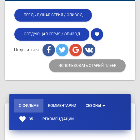
ПРЕДЫДУЩАЯ СЕРИЯ / ЭПИЗОД
favorite
СЛЕДУЮЩАЯ СЕРИЯ / ЭПИЗОД
Поделиться
ИСПОЛЬЗОВАТЬ СТАРЫЙ ПЛЕЕР
О ФИЛЬМЕ
КОММЕНТАРИИ
СЕЗОНЫ
favorite
35
РЕКОМЕНДАЦИИ