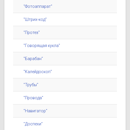
"Фотоаппарат"
"Штрих-код"
"Протез"
"Говорящая кукла"
"Барабан"
"Калейдоскоп"
"Трубы"
"Провода"
"Навигатор"
"Доспехи"