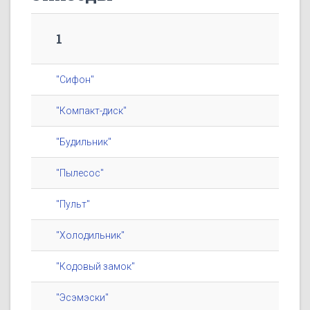
1
"Сифон"
"Компакт-диск"
"Будильник"
"Пылесос"
"Пульт"
"Холодильник"
"Кодовый замок"
"Эсэмэски"