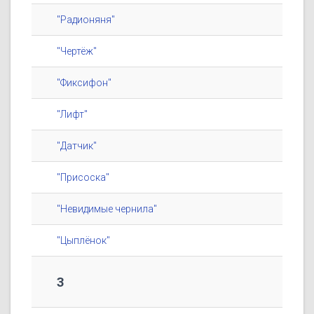
"Радионяня"
"Чертёж"
"Фиксифон"
"Лифт"
"Датчик"
"Присоска"
"Невидимые чернила"
"Цыплёнок"
3