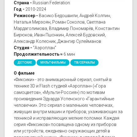
Страна -
Russian Federation
Год -
2010-2024
Режиссер -
Васико Бедошвили, Андрей Колпин,
Наталья Мирзоян, Роман Соколов, Светлана
Мардаголимова, Владимир Пономарёв, Константин
Бирюков, Иван Пшонкин, Алексей Будовский,
Александр Колесник, Джангир Сулейманов
Студия -
"Аэроплан"
Продолжительность ≈
6 мин
ДЕТСКИЕ
МУЛЬТФИЛЬМЫ
ТВ/СЕРИАЛЫ
О фильме
«Фиксики» - это анимационный сериал, снятый в
технике 3D и Flash студией «Аэроплан» («Гора
самоцветов», «Мульти-Россия») по мотивам
произведения Эдуарда Успенского «Гарантийные
человечки». Это сериал о маленьких человечках,
живущих внутри машин и приборов, ухаживающих за
техникой и исправляющих мелкие поломки. Каждая
серия «Фиксиков» посвящена одному из приборов
или устройств, ежедневно окружающих детей в