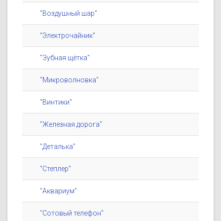
"Воздушный шар"
"Электрочайник"
"Зубная щётка"
"Микроволновка"
"Винтики"
"Железная дорога"
"Деталька"
"Степлер"
"Аквариум"
"Сотовый телефон"