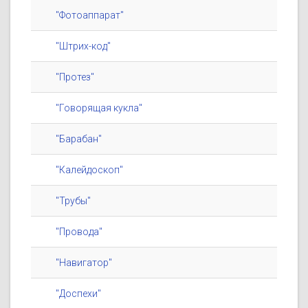
"Фотоаппарат"
"Штрих-код"
"Протез"
"Говорящая кукла"
"Барабан"
"Калейдоскоп"
"Трубы"
"Провода"
"Навигатор"
"Доспехи"