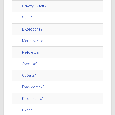
"Огнетушитель"
"Часы"
"Видеосвязь"
"Манипулятор"
"Рефлексы"
"Духовка"
"Собака"
"Граммофон"
"Ключ-карта"
"Пчела"