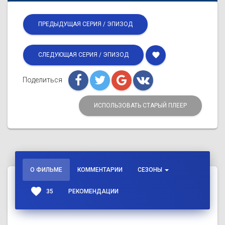
ПРЕДЫДУЩАЯ СЕРИЯ / ЭПИЗОД
favorite
СЛЕДУЮЩАЯ СЕРИЯ / ЭПИЗОД
Поделиться
ИСПОЛЬЗОВАТЬ СТАРЫЙ ПЛЕЕР
О ФИЛЬМЕ
КОММЕНТАРИИ
СЕЗОНЫ
favorite
35
РЕКОМЕНДАЦИИ