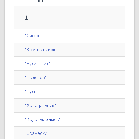
1
"Сифон"
"Компакт-диск"
"Будильник"
"Пылесос"
"Пульт"
"Холодильник"
"Кодовый замок"
"Эсэмэски"