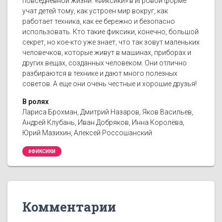
повседневной жизни. «Фиксики» в игровой форме
учат детей тому, как устроен мир вокруг, как
работает техника, как ее бережно и безопасно
использовать. Кто такие фиксики, конечно, большой
секрет, но кое-кто уже знает, что так зовут маленьких
человечков, которые живут в машинах, приборах и
других вещах, созданных человеком. Они отлично
разбираются в технике и дают много полезных
советов. А еще они очень честные и хорошие друзья!
В ролях
Лариса Брохман, Дмитрий Назаров, Яков Васильев,
Андрей Клубань, Иван Добряков, Инна Королёва,
Юрий Мазихин, Алексей Россошанский
#ФИКСИКИ
Комментарии