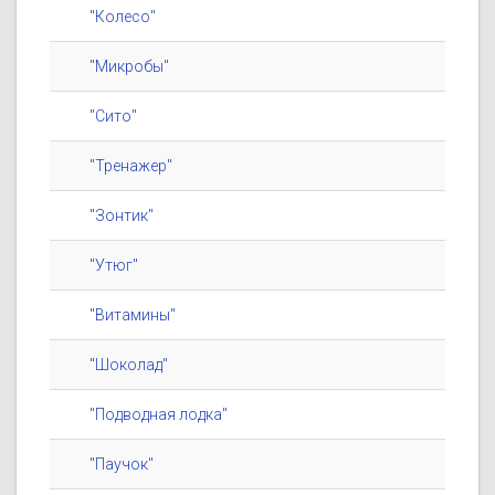
"Колесо"
"Микробы"
"Сито"
"Тренажер"
"Зонтик"
"Утюг"
"Витамины"
"Шоколад"
"Подводная лодка"
"Паучок"