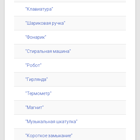
"Клавиатура"
"Шариковая ручка"
"Фонарик"
"Стиральная машина"
"Робот"
"Гирлянда"
"Термометр"
"Магнит"
"Музыкальная шкатулка"
"Короткое замыкание"