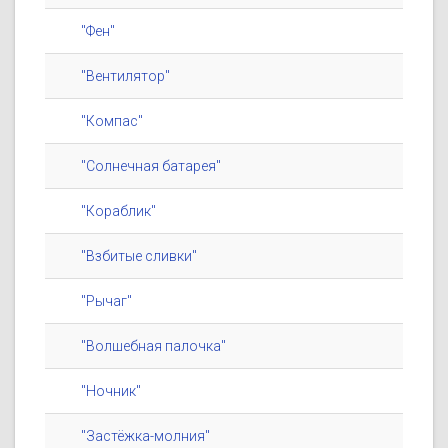
"Фен"
"Вентилятор"
"Компас"
"Солнечная батарея"
"Кораблик"
"Взбитые сливки"
"Рычаг"
"Волшебная палочка"
"Ночник"
"Застёжка-молния"