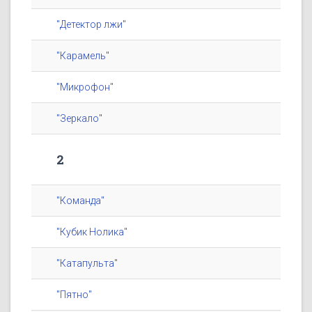
"Детектор лжи"
"Карамель"
"Микрофон"
"Зеркало"
2
"Команда"
"Кубик Нолика"
"Катапульта"
"Пятно"