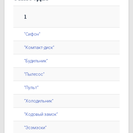
1
"Сифон"
"Компакт-диск"
"Будильник"
"Пылесос"
"Пульт"
"Холодильник"
"Кодовый замок"
"Эсэмэски"