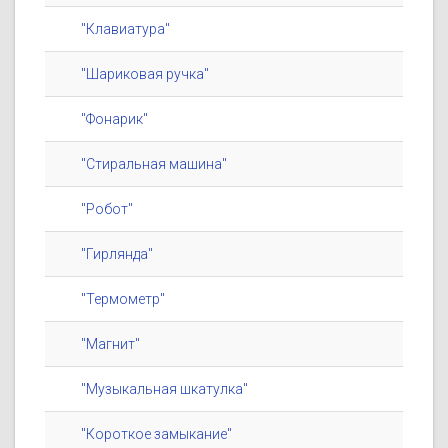
"Клавиатура"
"Шариковая ручка"
"Фонарик"
"Стиральная машина"
"Робот"
"Гирлянда"
"Термометр"
"Магнит"
"Музыкальная шкатулка"
"Короткое замыкание"