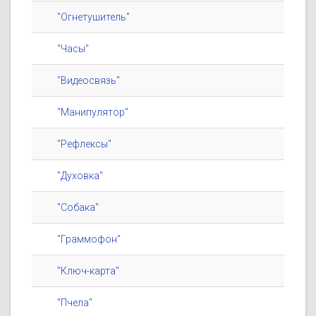
"Огнетушитель"
"Часы"
"Видеосвязь"
"Манипулятор"
"Рефлексы"
"Духовка"
"Собака"
"Граммофон"
"Ключ-карта"
"Пчела"