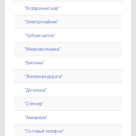
"Воздушный шар"
"Электрочайник"
"Зубная щётка"
"Микроволновка"
"Винтики"
"Железная дорога"
"Деталька"
"Степлер"
"Аквариум"
"Сотовый телефон"