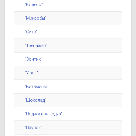
"Колесо"
"Микробы"
"Сито"
"Тренажер"
"Зонтик"
"Утюг"
"Витамины"
"Шоколад"
"Подводная лодка"
"Паучок"