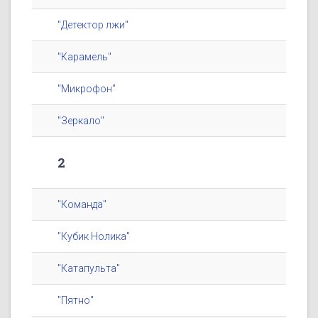
"Детектор лжи"
"Карамель"
"Микрофон"
"Зеркало"
2
"Команда"
"Кубик Нолика"
"Катапульта"
"Пятно"