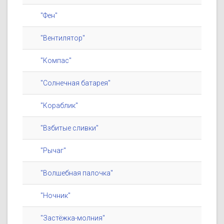
"Фен"
"Вентилятор"
"Компас"
"Солнечная батарея"
"Кораблик"
"Взбитые сливки"
"Рычаг"
"Волшебная палочка"
"Ночник"
"Застёжка-молния"