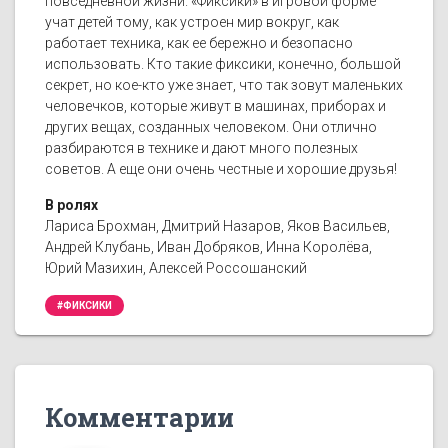
повседневной жизни. «Фиксики» в игровой форме
учат детей тому, как устроен мир вокруг, как
работает техника, как ее бережно и безопасно
использовать. Кто такие фиксики, конечно, большой
секрет, но кое-кто уже знает, что так зовут маленьких
человечков, которые живут в машинах, приборах и
других вещах, созданных человеком. Они отлично
разбираются в технике и дают много полезных
советов. А еще они очень честные и хорошие друзья!
В ролях
Лариса Брохман, Дмитрий Назаров, Яков Васильев,
Андрей Клубань, Иван Добряков, Инна Королёва,
Юрий Мазихин, Алексей Россошанский
#ФИКСИКИ
Комментарии