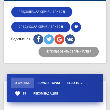
ПРЕДЫДУЩАЯ СЕРИЯ / ЭПИЗОД
favorite
СЛЕДУЮЩАЯ СЕРИЯ / ЭПИЗОД
Поделиться
ИСПОЛЬЗОВАТЬ СТАРЫЙ ПЛЕЕР
О ФИЛЬМЕ
КОММЕНТАРИИ
СЕЗОНЫ
favorite
35
РЕКОМЕНДАЦИИ