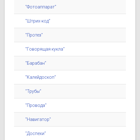
"Фотоаппарат"
"Штрих-код"
"Протез"
"Говорящая кукла"
"Барабан"
"Калейдоскоп"
"Трубы"
"Провода"
"Навигатор"
"Доспехи"