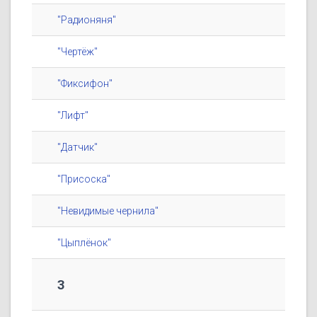
"Радионяня"
"Чертёж"
"Фиксифон"
"Лифт"
"Датчик"
"Присоска"
"Невидимые чернила"
"Цыплёнок"
3