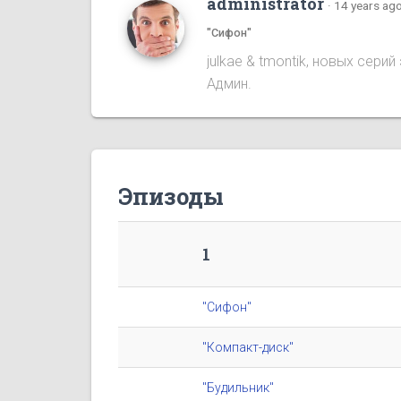
administrator
·
14 years ag
"Сифон"
julkae & tmontik, новых сер
Админ.
Эпизоды
1
"Сифон"
"Компакт-диск"
"Будильник"