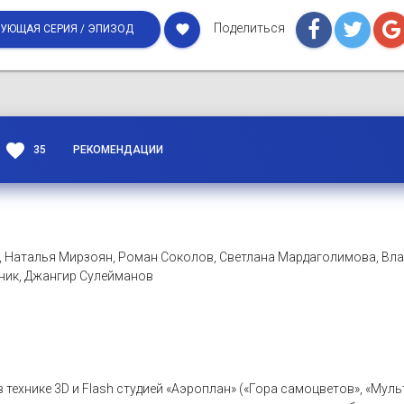
Поделиться
favorite
УЮЩАЯ СЕРИЯ / ЭПИЗОД
favorite
35
РЕКОМЕНДАЦИИ
, Наталья Мирзоян, Роман Соколов, Светлана Мардаголимова, Вл
сник, Джангир Сулейманов
в технике 3D и Flash студией «Аэроплан» («Гора самоцветов», «Му