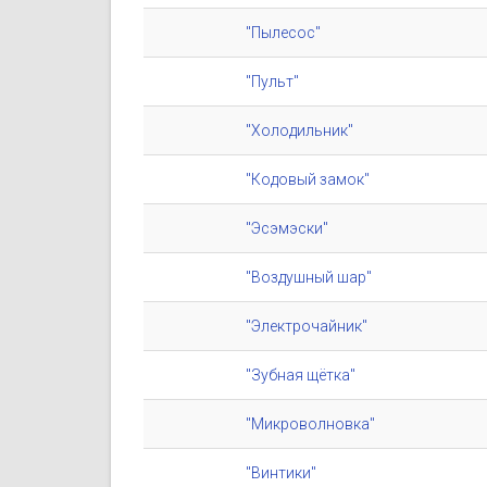
"Пылесос"
"Пульт"
"Холодильник"
"Кодовый замок"
"Эсэмэски"
"Воздушный шар"
"Электрочайник"
"Зубная щётка"
"Микроволновка"
"Винтики"