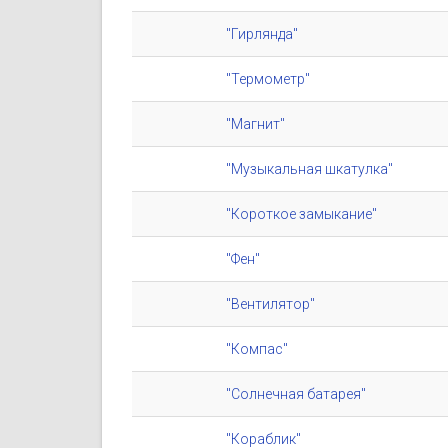
"Гирлянда"
"Термометр"
"Магнит"
"Музыкальная шкатулка"
"Короткое замыкание"
"Фен"
"Вентилятор"
"Компас"
"Солнечная батарея"
"Кораблик"