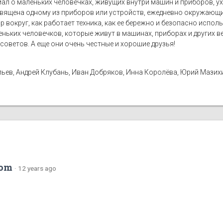
иал о маленьких человечках, живущих внутри машин и приборов, 
вящена одному из приборов или устройств, ежедневно окружающих
р вокруг, как работает техника, как ее бережно и безопасно испол
аленьких человечков, которые живут в машинах, приборах и других 
советов. А еще они очень честные и хорошие друзья!
ьев, Андрей Клубань, Иван Добряков, Инна Королёва, Юрий Мазих
com
·
12 years ago