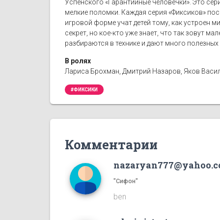
Успенского «Гарантийные человечки». Это сер
мелкие поломки. Каждая серия «Фиксиков» пос
игровой форме учат детей тому, как устроен ми
секрет, но кое-кто уже знает, что так зовут м
разбираются в технике и дают много полезных 
В ролях
Лариса Брохман, Дмитрий Назаров, Яков Васил
#ФИКСИКИ
Комментарии
nazaryan777@yahoo.
"Сифон"
ben