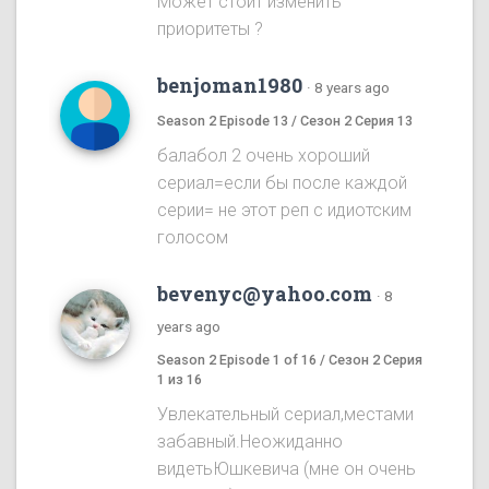
Может стоит изменить
приоритеты ?
benjoman1980
·
8 years ago
Season 2 Episode 13 / Сезон 2 Серия 13
балабол 2 очень хороший
сериал=если бы после каждой
серии= не этот реп с идиотским
голосом
bevenyc@yahoo.com
·
8
years ago
Season 2 Episode 1 of 16 / Сезон 2 Серия
1 из 16
Увлекательный сериал,местами
забавный.Неожиданно
видетьЮшкевича (мне он очень