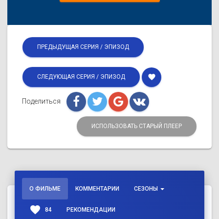
ПРЕДЫДУЩАЯ СЕРИЯ / ЭПИЗОД
favorite
СЛЕДУЮЩАЯ СЕРИЯ / ЭПИЗОД
Поделиться
ИСПОЛЬЗОВАТЬ СТАРЫЙ ПЛЕЕР
О ФИЛЬМЕ
КОММЕНТАРИИ
СЕЗОНЫ
favorite
84
РЕКОМЕНДАЦИИ