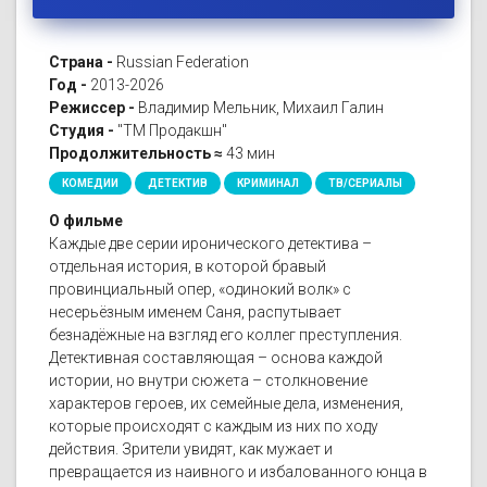
Страна -
Russian Federation
Год -
2013-2026
Режиссер -
Владимир Мельник, Михаил Галин
Студия -
"ТМ Продакшн"
Продолжительность ≈
43 мин
КОМЕДИИ
ДЕТЕКТИВ
КРИМИНАЛ
ТВ/СЕРИАЛЫ
О фильме
Каждые две серии иронического детектива –
отдельная история, в которой бравый
провинциальный опер, «одинокий волк» с
несерьёзным именем Саня, распутывает
безнадёжные на взгляд его коллег преступления.
Детективная составляющая – основа каждой
истории, но внутри сюжета – столкновение
характеров героев, их семейные дела, изменения,
которые происходят с каждым из них по ходу
действия. Зрители увидят, как мужает и
превращается из наивного и избалованного юнца в