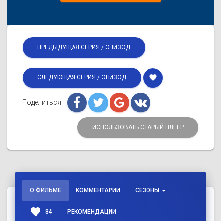
ПРЕДЫДУЩАЯ СЕРИЯ / ЭПИЗОД
favorite
СЛЕДУЮЩАЯ СЕРИЯ / ЭПИЗОД
Поделиться
ИСПОЛЬЗОВАТЬ СТАРЫЙ ПЛЕЕР
О ФИЛЬМЕ
КОММЕНТАРИИ
СЕЗОНЫ
favorite
84
РЕКОМЕНДАЦИИ