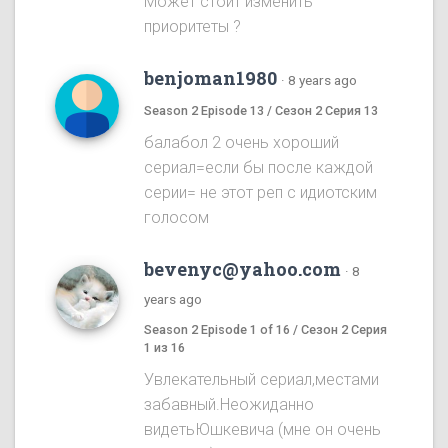
Может стоит изменить
приоритеты ?
benjoman1980
·
8 years ago
Season 2 Episode 13 / Сезон 2 Серия 13
балабол 2 очень хороший
сериал=если бы после каждой
серии= не этот реп с идиотским
голосом
bevenyc@yahoo.com
·
8
years ago
Season 2 Episode 1 of 16 / Сезон 2 Серия
1 из 16
Увлекательный сериал,местами
забавный.Неожиданно
видетьЮшкевича (мне он очень