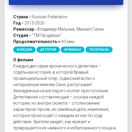
Страна -
Russian Federation
Год -
2013-2026
Режиссер -
Владимир Мельник, Михаил Галин
Студия -
"ТМ Продакшн"
Продолжительность ≈
43 мин
КОМЕДИИ
ДЕТЕКТИВ
КРИМИНАЛ
ТВ/СЕРИАЛЫ
О фильме
Каждые две серии иронического детектива –
отдельная история, в которой бравый
провинциальный опер, «одинокий волк» с
несерьёзным именем Саня, распутывает
безнадёжные на взгляд его коллег преступления.
Детективная составляющая – основа каждой
истории, но внутри сюжета – столкновение
характеров героев, их семейные дела, изменения,
которые происходят с каждым из них по ходу
действия. Зрители увидят, как мужает и
превращается из наивного и избалованного юнца в