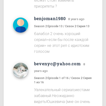
Может стоит изменить
приоритеты ?
benjoman1980
·
8 years ago
Season 2 Episode 13 / Сезон 2 Серия 13
балабол 2 очень хороший
сериал=если бы после каждой
серии= не этот реп с идиотским
голосом
bevenyc@yahoo.com
·
8
years ago
Season 2 Episode 1 of 16 / Сезон 2 Серия
1 из 16
Увлекательный сериал,местами
забавный.Неожиданно
видетьЮшкевича (мне он очень