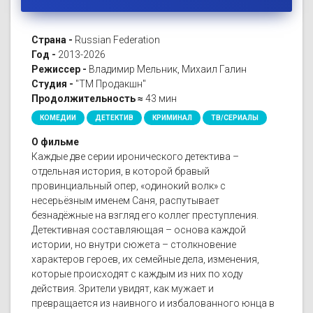
Страна -
Russian Federation
Год -
2013-2026
Режиссер -
Владимир Мельник, Михаил Галин
Студия -
"ТМ Продакшн"
Продолжительность ≈
43 мин
КОМЕДИИ
ДЕТЕКТИВ
КРИМИНАЛ
ТВ/СЕРИАЛЫ
О фильме
Каждые две серии иронического детектива –
отдельная история, в которой бравый
провинциальный опер, «одинокий волк» с
несерьёзным именем Саня, распутывает
безнадёжные на взгляд его коллег преступления.
Детективная составляющая – основа каждой
истории, но внутри сюжета – столкновение
характеров героев, их семейные дела, изменения,
которые происходят с каждым из них по ходу
действия. Зрители увидят, как мужает и
превращается из наивного и избалованного юнца в