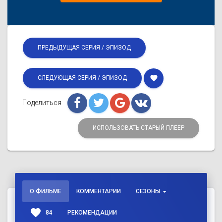
ПРЕДЫДУЩАЯ СЕРИЯ / ЭПИЗОД
favorite
СЛЕДУЮЩАЯ СЕРИЯ / ЭПИЗОД
Поделиться
ИСПОЛЬЗОВАТЬ СТАРЫЙ ПЛЕЕР
О ФИЛЬМЕ
КОММЕНТАРИИ
СЕЗОНЫ
favorite
84
РЕКОМЕНДАЦИИ