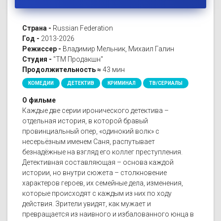
Страна -
Russian Federation
Год -
2013-2026
Режиссер -
Владимир Мельник, Михаил Галин
Студия -
"ТМ Продакшн"
Продолжительность ≈
43 мин
КОМЕДИИ
ДЕТЕКТИВ
КРИМИНАЛ
ТВ/СЕРИАЛЫ
О фильме
Каждые две серии иронического детектива –
отдельная история, в которой бравый
провинциальный опер, «одинокий волк» с
несерьёзным именем Саня, распутывает
безнадёжные на взгляд его коллег преступления.
Детективная составляющая – основа каждой
истории, но внутри сюжета – столкновение
характеров героев, их семейные дела, изменения,
которые происходят с каждым из них по ходу
действия. Зрители увидят, как мужает и
превращается из наивного и избалованного юнца в