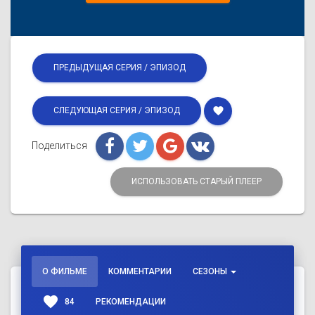
ПРЕДЫДУЩАЯ СЕРИЯ / ЭПИЗОД
favorite
СЛЕДУЮЩАЯ СЕРИЯ / ЭПИЗОД
Поделиться
ИСПОЛЬЗОВАТЬ СТАРЫЙ ПЛЕЕР
О ФИЛЬМЕ
КОММЕНТАРИИ
СЕЗОНЫ
favorite
84
РЕКОМЕНДАЦИИ