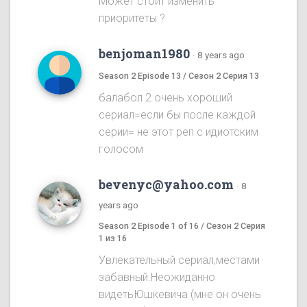
Может стоит изменить
приоритеты ?
benjoman1980
·
8 years ago
Season 2 Episode 13 / Сезон 2 Серия 13
балабол 2 очень хороший
сериал=если бы после каждой
серии= не этот реп с идиотским
голосом
bevenyc@yahoo.com
·
8
years ago
Season 2 Episode 1 of 16 / Сезон 2 Серия
1 из 16
Увлекательный сериал,местами
забавный.Неожиданно
видетьЮшкевича (мне он очень