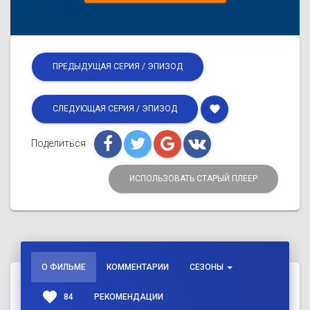
ПРЕДЫДУЩАЯ СЕРИЯ / ЭПИЗОД
favorite
СЛЕДУЮЩАЯ СЕРИЯ / ЭПИЗОД
Поделиться
ИСПОЛЬЗОВАТЬ СТАРЫЙ ПЛЕЕР
О ФИЛЬМЕ
КОММЕНТАРИИ
СЕЗОНЫ
favorite
84
РЕКОМЕНДАЦИИ