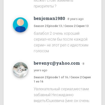
Может стоит изменить
приоритеты ?
benjoman1980
·
8 years ago
Season 2 Episode 13 / Сезон 2 Серия 13
балабол 2 очень хороший
сериал=если бы после каждой
серии= не этот реп с идиотским
голосом
bevenyc@yahoo.com
·
8
years ago
Season 2 Episode 1 of 16 / Сезон 2 Серия
1 из 16
Увлекательный сериал,местами
забавный.Неожиданно
видетьЮшкевича (мне он очень