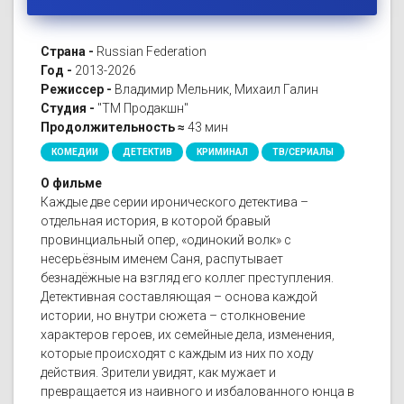
Страна -
Russian Federation
Год -
2013-2026
Режиссер -
Владимир Мельник, Михаил Галин
Студия -
"ТМ Продакшн"
Продолжительность ≈
43 мин
КОМЕДИИ
ДЕТЕКТИВ
КРИМИНАЛ
ТВ/СЕРИАЛЫ
О фильме
Каждые две серии иронического детектива –
отдельная история, в которой бравый
провинциальный опер, «одинокий волк» с
несерьёзным именем Саня, распутывает
безнадёжные на взгляд его коллег преступления.
Детективная составляющая – основа каждой
истории, но внутри сюжета – столкновение
характеров героев, их семейные дела, изменения,
которые происходят с каждым из них по ходу
действия. Зрители увидят, как мужает и
превращается из наивного и избалованного юнца в