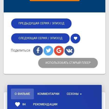
ПРЕДЫДУЩАЯ СЕРИЯ / ЭПИЗОД
favorite
СЛЕДУЮЩАЯ СЕРИЯ / ЭПИЗОД
Поделиться
ИСПОЛЬЗОВАТЬ СТАРЫЙ ПЛЕЕР
О ФИЛЬМЕ
КОММЕНТАРИИ
СЕЗОНЫ
favorite
84
РЕКОМЕНДАЦИИ