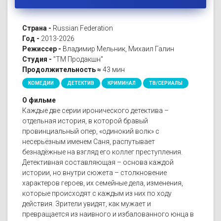
Страна -
Russian Federation
Год -
2013-2026
Режиссер -
Владимир Мельник, Михаил Галин
Студия -
"ТМ Продакшн"
Продолжительность ≈
43 мин
КОМЕДИИ
ДЕТЕКТИВ
КРИМИНАЛ
ТВ/СЕРИАЛЫ
О фильме
Каждые две серии иронического детектива –
отдельная история, в которой бравый
провинциальный опер, «одинокий волк» с
несерьёзным именем Саня, распутывает
безнадёжные на взгляд его коллег преступления.
Детективная составляющая – основа каждой
истории, но внутри сюжета – столкновение
характеров героев, их семейные дела, изменения,
которые происходят с каждым из них по ходу
действия. Зрители увидят, как мужает и
превращается из наивного и избалованного юнца в