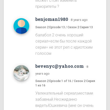
Может стоит изменить
приоритеты ?
benjoman1980
·
8 years ago
Season 2 Episode 13 / Сезон 2 Серия 13
балабол 2 очень хороший
сериал=если бы после каждой
серии= не этот реп с идиотским
голосом
bevenyc@yahoo.com
·
8
years ago
Season 2 Episode 1 of 16 / Сезон 2 Серия
1 из 16
Увлекательный сериал,местами
забавный.Неожиданно
видетьЮшкевича (мне он очень