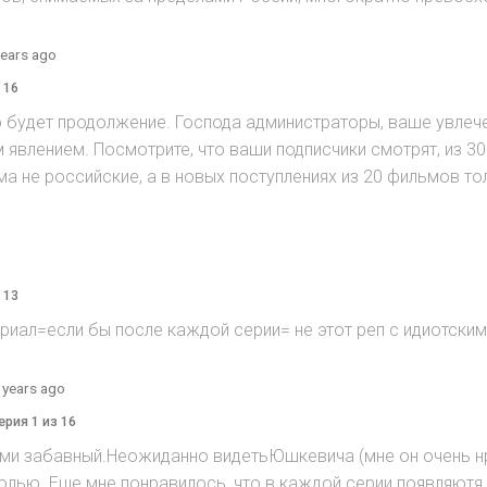
years ago
 16
о будет продолжение. Господа администраторы, ваше увле
явлением. Посмотрите, что ваши подписчики смотрят, из 30
а не российские, а в новых поступлениях из 20 фильмов то
 13
риал=если бы после каждой серии= не этот реп с идиотски
 years ago
ерия 1 из 16
ми забавный.Неожиданно видетьЮшкевича (мне он очень нра
 ролью. Еще мне понравилось, что в каждой серии появляют