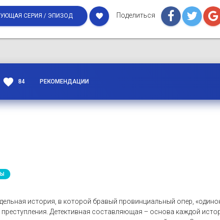
Поделиться
favorite
УЮЩАЯ СЕРИЯ / ЭПИЗОД
favorite
84
РЕКОМЕНДАЦИИ
ЛЫ
тдельная история, в которой бравый провинциальный опер, «одино
г преступления. Детективная составляющая – основа каждой исто