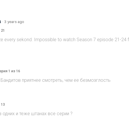
m
·
3 years ago
 21
ze every sekond. Impossible to watch Season 7 episode 21-24 
ерия 1 из 16
Бандитов приятнее смотреть, чем ее безмозглость
 13
 одних и теже штанах все серии ?