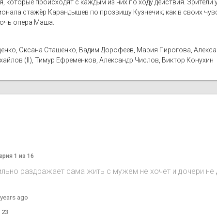
я, которые происходят с каждым из них по ходу действия. Зрители 
нала стажёр Карандышев по прозвищу Кузнечик; как в своих чувс
дочь опера Маша.
енко, Оксана Сташенко, Вадим Дорофеев, Мария Пирогова, Алекса
айлов (II), Тимур Ефременков, Александр Числов, Виктор Конухин
ерия 1 из 16
льно раздражает сама жить с мужем не хочет и дочери не 
 years ago
 23