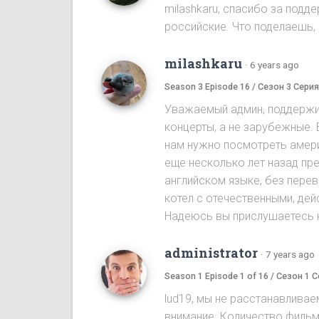
milashkaru, спасибо за подд
российские. Что поделаешь, 
milashkaru
·
6 years ago
Season 3 Episode 16 / Сезон 3 Серия
Уважаемый админ, поддержив
концерты, а не зарубежные.
нам нужно посмотреть амери
еще несколько лет назад пр
английском языке, без пере
котел с отечественными, де
Надеюсь вы прислушаетесь к
administrator
·
7 years ago
Season 1 Episode 1 of 16 / Сезон 1 С
lud19, мы не расстанавлива
внимание. Количество фильм