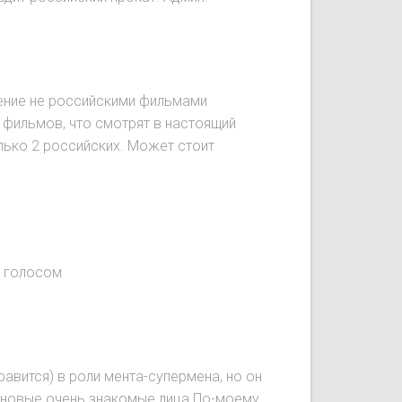
чение не российскими фильмами
 фильмов, что смотрят в настоящий
лько 2 российских. Может стоит
м голосом
вится) в роли мента-супермена, но он
я новые очень знакомые лица.По-моему,