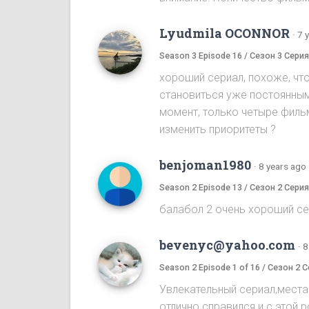
Lyudmila OCONNOR
·
7 
Season 3 Episode 16 / Сезон 3 Серия
хороший сериал, похоже, чт
становиться уже постоянным 
момент, только четыре фильм
изменить приоритеты ?
benjoman1980
·
8 years ago
Season 2 Episode 13 / Сезон 2 Серия
балабол 2 очень хороший се
bevenyc@yahoo.com
·
8
Season 2 Episode 1 of 16 / Сезон 2 С
Увлекательный сериал,места
отлично справился и с этой