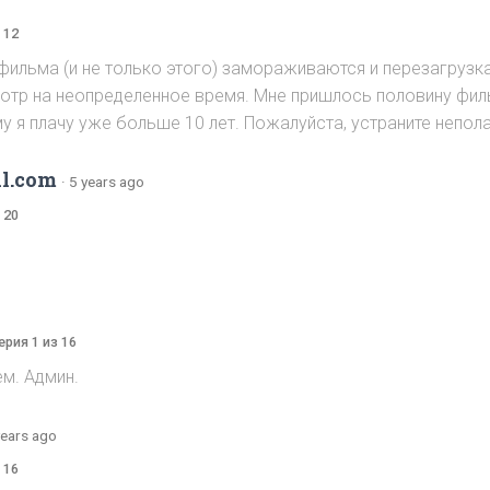
 12
 фильма (и не только этого) замораживаются и перезагруз
мотр на неопределенное время. Мне пришлось половину фил
у я плачу уже больше 10 лет. Пожалуйста, устраните непол
l.com
·
5 years ago
 20
ерия 1 из 16
ем. Админ.
years ago
 16