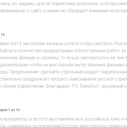
ержку, но, видимо, другие подписчики довольны, хотя про
привыкаешь к сайту и админ не обращает внимания на возз
 16
аю lud19, мы платим за ваши услуги чтобы смотреть Росси
 Выбор и количество предлагаемых отечественных работ за
канские фильмы и сериалы, то лучше смотриться и уж тем б
едложила вам чтобы не выставляли англо язычные фильмы с
вода. Предложение: сделайте отдельный раздел "зарубежны
йствительно раздражает процесс выискивания русского фи
 своим подписчикам. Благодарю. P.S. Балабол - душевный с
ерия 1 из 16
ем приоритеты, а просто выставляем всё российское кино 
ов, снимаемых за пределами России, многократно превосхо