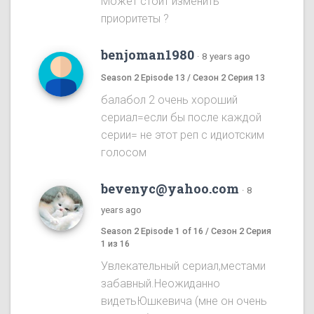
Может стоит изменить
приоритеты ?
benjoman1980
·
8 years ago
Season 2 Episode 13 / Сезон 2 Серия 13
балабол 2 очень хороший
сериал=если бы после каждой
серии= не этот реп с идиотским
голосом
bevenyc@yahoo.com
·
8
years ago
Season 2 Episode 1 of 16 / Сезон 2 Серия
1 из 16
Увлекательный сериал,местами
забавный.Неожиданно
видетьЮшкевича (мне он очень