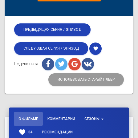
ПРЕДЫДУЩАЯ СЕРИЯ / ЭПИЗОД
favorite
СЛЕДУЮЩАЯ СЕРИЯ / ЭПИЗОД
Поделиться
ИСПОЛЬЗОВАТЬ СТАРЫЙ ПЛЕЕР
О ФИЛЬМЕ
КОММЕНТАРИИ
СЕЗОНЫ
favorite
84
РЕКОМЕНДАЦИИ