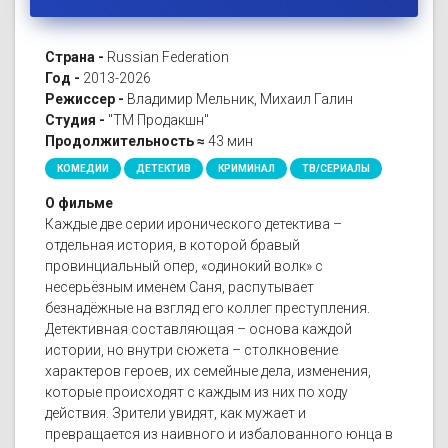
Страна -
Russian Federation
Год -
2013-2026
Режиссер -
Владимир Мельник, Михаил Галин
Студия -
"ТМ Продакшн"
Продолжительность ≈
43 мин
КОМЕДИИ
ДЕТЕКТИВ
КРИМИНАЛ
ТВ/СЕРИАЛЫ
О фильме
Каждые две серии иронического детектива –
отдельная история, в которой бравый
провинциальный опер, «одинокий волк» с
несерьёзным именем Саня, распутывает
безнадёжные на взгляд его коллег преступления.
Детективная составляющая – основа каждой
истории, но внутри сюжета – столкновение
характеров героев, их семейные дела, изменения,
которые происходят с каждым из них по ходу
действия. Зрители увидят, как мужает и
превращается из наивного и избалованного юнца в