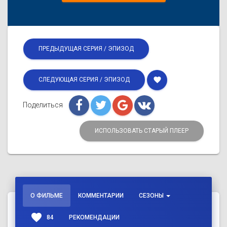
ПРЕДЫДУЩАЯ СЕРИЯ / ЭПИЗОД
favorite
СЛЕДУЮЩАЯ СЕРИЯ / ЭПИЗОД
Поделиться
ИСПОЛЬЗОВАТЬ СТАРЫЙ ПЛЕЕР
О ФИЛЬМЕ
КОММЕНТАРИИ
СЕЗОНЫ
favorite
84
РЕКОМЕНДАЦИИ