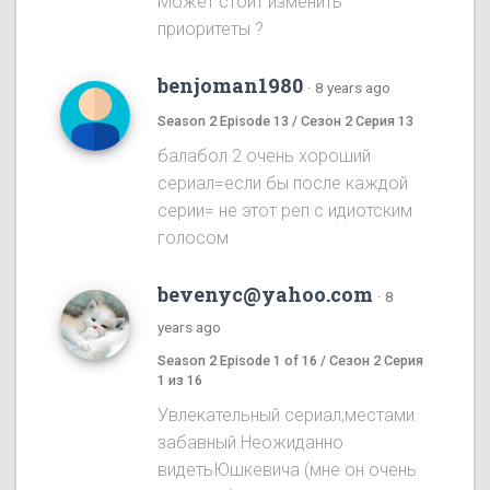
Может стоит изменить
приоритеты ?
benjoman1980
·
8 years ago
Season 2 Episode 13 / Сезон 2 Серия 13
балабол 2 очень хороший
сериал=если бы после каждой
серии= не этот реп с идиотским
голосом
bevenyc@yahoo.com
·
8
years ago
Season 2 Episode 1 of 16 / Сезон 2 Серия
1 из 16
Увлекательный сериал,местами
забавный.Неожиданно
видетьЮшкевича (мне он очень