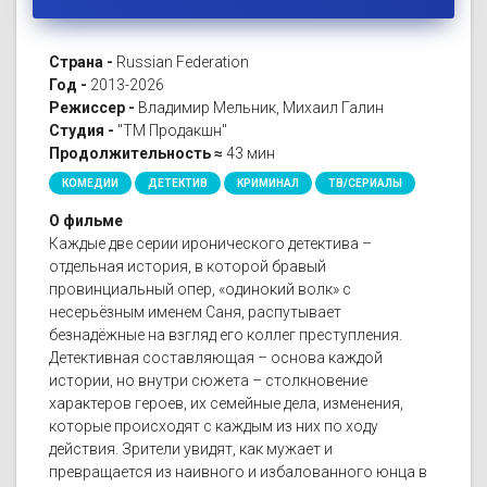
Страна -
Russian Federation
Год -
2013-2026
Режиссер -
Владимир Мельник, Михаил Галин
Студия -
"ТМ Продакшн"
Продолжительность ≈
43 мин
КОМЕДИИ
ДЕТЕКТИВ
КРИМИНАЛ
ТВ/СЕРИАЛЫ
О фильме
Каждые две серии иронического детектива –
отдельная история, в которой бравый
провинциальный опер, «одинокий волк» с
несерьёзным именем Саня, распутывает
безнадёжные на взгляд его коллег преступления.
Детективная составляющая – основа каждой
истории, но внутри сюжета – столкновение
характеров героев, их семейные дела, изменения,
которые происходят с каждым из них по ходу
действия. Зрители увидят, как мужает и
превращается из наивного и избалованного юнца в