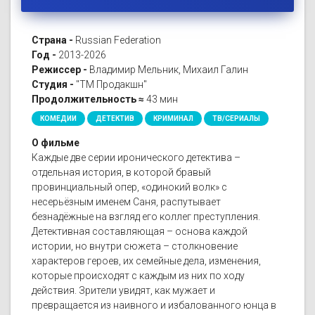
Страна -
Russian Federation
Год -
2013-2026
Режиссер -
Владимир Мельник, Михаил Галин
Студия -
"ТМ Продакшн"
Продолжительность ≈
43 мин
КОМЕДИИ
ДЕТЕКТИВ
КРИМИНАЛ
ТВ/СЕРИАЛЫ
О фильме
Каждые две серии иронического детектива –
отдельная история, в которой бравый
провинциальный опер, «одинокий волк» с
несерьёзным именем Саня, распутывает
безнадёжные на взгляд его коллег преступления.
Детективная составляющая – основа каждой
истории, но внутри сюжета – столкновение
характеров героев, их семейные дела, изменения,
которые происходят с каждым из них по ходу
действия. Зрители увидят, как мужает и
превращается из наивного и избалованного юнца в