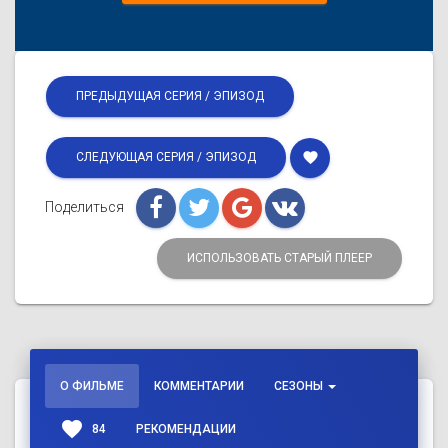
ПРЕДЫДУЩАЯ СЕРИЯ / ЭПИЗОД
favorite
СЛЕДУЮЩАЯ СЕРИЯ / ЭПИЗОД
Поделиться
ИСПОЛЬЗОВАТЬ СТАРЫЙ ПЛЕЕР
О ФИЛЬМЕ
КОММЕНТАРИИ
СЕЗОНЫ
favorite
84
РЕКОМЕНДАЦИИ