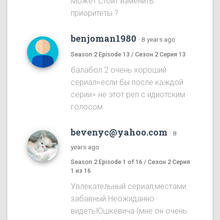
Может стоит изменить
приоритеты ?
benjoman1980
·
8 years ago
Season 2 Episode 13 / Сезон 2 Серия 13
балабол 2 очень хороший
сериал=если бы после каждой
серии= не этот реп с идиотским
голосом
bevenyc@yahoo.com
·
8
years ago
Season 2 Episode 1 of 16 / Сезон 2 Серия
1 из 16
Увлекательный сериал,местами
забавный.Неожиданно
видетьЮшкевича (мне он очень