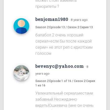
Может стоит изменить
приоритеты ?
benjoman1980
·
8 years ago
Season 2 Episode 13 / Сезон 2 Серия 13
балабол 2 очень хороший
сериал=если бы после каждой
серии= не этот реп с идиотским
голосом
bevenyc@yahoo.com
·
8
years ago
Season 2 Episode 1 of 16 / Сезон 2 Серия
1 из 16
Увлекательный сериал,местами
забавный.Неожиданно
видетьЮшкевича (мне он очень