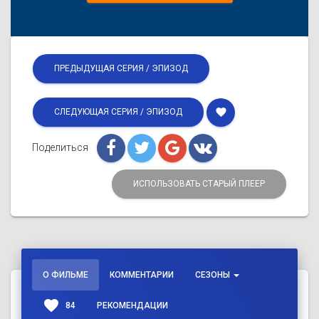
ПРЕДЫДУЩАЯ СЕРИЯ / ЭПИЗОД
favorite
СЛЕДУЮЩАЯ СЕРИЯ / ЭПИЗОД
Поделиться
ИСПОЛЬЗОВАТЬ СТАРЫЙ ПЛЕЕР
О ФИЛЬМЕ
КОММЕНТАРИИ
СЕЗОНЫ
favorite
84
РЕКОМЕНДАЦИИ