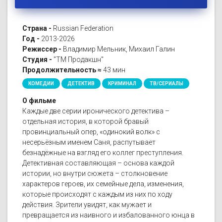
Страна -
Russian Federation
Год -
2013-2026
Режиссер -
Владимир Мельник, Михаил Галин
Студия -
"ТМ Продакшн"
Продолжительность ≈
43 мин
КОМЕДИИ
ДЕТЕКТИВ
КРИМИНАЛ
ТВ/СЕРИАЛЫ
О фильме
Каждые две серии иронического детектива –
отдельная история, в которой бравый
провинциальный опер, «одинокий волк» с
несерьёзным именем Саня, распутывает
безнадёжные на взгляд его коллег преступления.
Детективная составляющая – основа каждой
истории, но внутри сюжета – столкновение
характеров героев, их семейные дела, изменения,
которые происходят с каждым из них по ходу
действия. Зрители увидят, как мужает и
превращается из наивного и избалованного юнца в