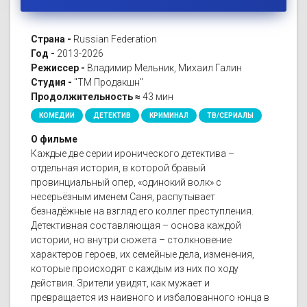
Страна -
Russian Federation
Год -
2013-2026
Режиссер -
Владимир Мельник, Михаил Галин
Студия -
"ТМ Продакшн"
Продолжительность ≈
43 мин
КОМЕДИИ
ДЕТЕКТИВ
КРИМИНАЛ
ТВ/СЕРИАЛЫ
О фильме
Каждые две серии иронического детектива –
отдельная история, в которой бравый
провинциальный опер, «одинокий волк» с
несерьёзным именем Саня, распутывает
безнадёжные на взгляд его коллег преступления.
Детективная составляющая – основа каждой
истории, но внутри сюжета – столкновение
характеров героев, их семейные дела, изменения,
которые происходят с каждым из них по ходу
действия. Зрители увидят, как мужает и
превращается из наивного и избалованного юнца в