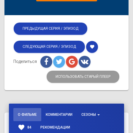
ПРЕДЫДУЩАЯ СЕРИЯ / ЭПИЗОД
favorite
СЛЕДУЮЩАЯ СЕРИЯ / ЭПИЗОД
Поделиться
ИСПОЛЬЗОВАТЬ СТАРЫЙ ПЛЕЕР
О ФИЛЬМЕ
КОММЕНТАРИИ
СЕЗОНЫ
favorite
84
РЕКОМЕНДАЦИИ