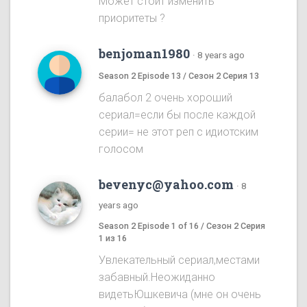
Может стоит изменить
приоритеты ?
benjoman1980
·
8 years ago
Season 2 Episode 13 / Сезон 2 Серия 13
балабол 2 очень хороший
сериал=если бы после каждой
серии= не этот реп с идиотским
голосом
bevenyc@yahoo.com
·
8
years ago
Season 2 Episode 1 of 16 / Сезон 2 Серия
1 из 16
Увлекательный сериал,местами
забавный.Неожиданно
видетьЮшкевича (мне он очень