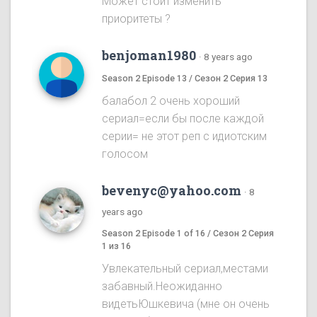
Может стоит изменить
приоритеты ?
benjoman1980
·
8 years ago
Season 2 Episode 13 / Сезон 2 Серия 13
балабол 2 очень хороший
сериал=если бы после каждой
серии= не этот реп с идиотским
голосом
bevenyc@yahoo.com
·
8
years ago
Season 2 Episode 1 of 16 / Сезон 2 Серия
1 из 16
Увлекательный сериал,местами
забавный.Неожиданно
видетьЮшкевича (мне он очень