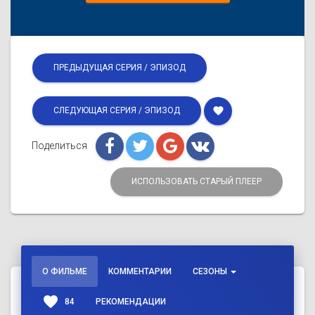
ПРЕДЫДУЩАЯ СЕРИЯ / ЭПИЗОД
favorite
СЛЕДУЮЩАЯ СЕРИЯ / ЭПИЗОД
Поделиться
ИСПОЛЬЗОВАТЬ СТАРЫЙ ПЛЕЕР
О ФИЛЬМЕ
КОММЕНТАРИИ
СЕЗОНЫ
favorite
84
РЕКОМЕНДАЦИИ