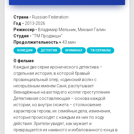
Страна -
Russian Federation
Год -
2013-2026
Режиссер -
Владимир Мельник, Михаил Галин
Студия -
"ТМ Продакшн"
Продолжительность ≈
43 мин
КОМЕДИИ
ДЕТЕКТИВ
КРИМИНАЛ
ТВ/СЕРИАЛЫ
О фильме
Каждые две серии иронического детектива –
отдельная история, в которой бравый
провинциальный опер, «одинокий волк» с
несерьёзным именем Саня, распутывает
безнадёжные на взгляд его коллег преступления.
Детективная составляющая – основа каждой
истории, но внутри сюжета – столкновение
характеров героев, их семейные дела, изменения,
которые происходят с каждым из них по ходу
действия. Зрители увидят, как мужает и
превращается из наивного и избалованного юнца в