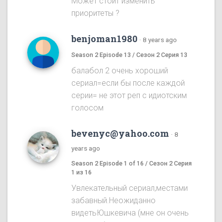
Может стоит изменить
приоритеты ?
benjoman1980
·
8 years ago
Season 2 Episode 13 / Сезон 2 Серия 13
балабол 2 очень хороший
сериал=если бы после каждой
серии= не этот реп с идиотским
голосом
bevenyc@yahoo.com
·
8
years ago
Season 2 Episode 1 of 16 / Сезон 2 Серия
1 из 16
Увлекательный сериал,местами
забавный.Неожиданно
видетьЮшкевича (мне он очень