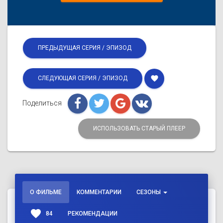
ПРЕДЫДУЩАЯ СЕРИЯ / ЭПИЗОД
favorite
СЛЕДУЮЩАЯ СЕРИЯ / ЭПИЗОД
Поделиться
ИСПОЛЬЗОВАТЬ СТАРЫЙ ПЛЕЕР
О ФИЛЬМЕ
КОММЕНТАРИИ
СЕЗОНЫ
favorite
84
РЕКОМЕНДАЦИИ