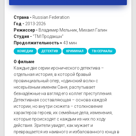
Страна -
Russian Federation
Год -
2013-2026
Режиссер -
Владимир Мельник, Михаил Галин
Студия -
"ТМ Продакшн"
Продолжительность ≈
43 мин
КОМЕДИИ
ДЕТЕКТИВ
КРИМИНАЛ
ТВ/СЕРИАЛЫ
О фильме
Каждые две серии иронического детектива –
отдельная история, в которой бравый
провинциальный опер, «одинокий волк» с
несерьёзным именем Саня, распутывает
безнадёжные на взгляд его коллег преступления.
Детективная составляющая – основа каждой
истории, но внутри сюжета – столкновение
характеров героев, их семейные дела, изменения,
которые происходят с каждым из них по ходу
действия. Зрители увидят, как мужает и
превращается из наивного и избалованного юнца в