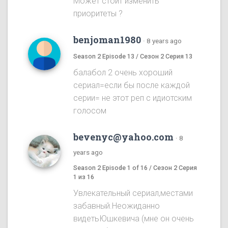
Может стоит изменить
приоритеты ?
benjoman1980
·
8 years ago
Season 2 Episode 13 / Сезон 2 Серия 13
балабол 2 очень хороший
сериал=если бы после каждой
серии= не этот реп с идиотским
голосом
bevenyc@yahoo.com
·
8
years ago
Season 2 Episode 1 of 16 / Сезон 2 Серия
1 из 16
Увлекательный сериал,местами
забавный.Неожиданно
видетьЮшкевича (мне он очень