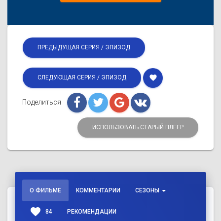
ПРЕДЫДУЩАЯ СЕРИЯ / ЭПИЗОД
favorite
СЛЕДУЮЩАЯ СЕРИЯ / ЭПИЗОД
Поделиться
ИСПОЛЬЗОВАТЬ СТАРЫЙ ПЛЕЕР
О ФИЛЬМЕ
КОММЕНТАРИИ
СЕЗОНЫ
favorite
84
РЕКОМЕНДАЦИИ