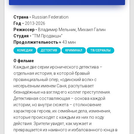
Страна -
Russian Federation
Год -
2013-2026
Режиссер -
Владимир Мельник, Михаил Галин
Студия -
"ТМ Продакшн"
Продолжительность ≈
43 мин
КОМЕДИИ
ДЕТЕКТИВ
КРИМИНАЛ
ТВ/СЕРИАЛЫ
О фильме
Каждые две серии иронического детектива –
отдельная история, в которой бравый
провинциальный опер, «одинокий волк» с
несерьёзным именем Саня, распутывает
безнадёжные на взгляд его коллег преступления.
Детективная составляющая – основа каждой
истории, но внутри сюжета – столкновение
характеров героев, их семейные дела, изменения,
которые происходят с каждым из них по ходу
действия. Зрители увидят, как мужает и
превращается из наивного и избалованного юнца в