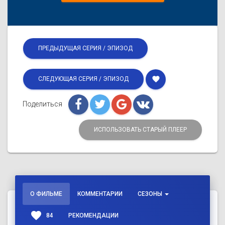
ПРЕДЫДУЩАЯ СЕРИЯ / ЭПИЗОД
favorite
СЛЕДУЮЩАЯ СЕРИЯ / ЭПИЗОД
Поделиться
ИСПОЛЬЗОВАТЬ СТАРЫЙ ПЛЕЕР
О ФИЛЬМЕ
КОММЕНТАРИИ
СЕЗОНЫ
favorite
84
РЕКОМЕНДАЦИИ