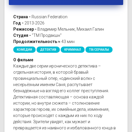
Страна -
Russian Federation
Год -
2013-2026
Режиссер -
Владимир Мельник, Михаил Галин
Студия -
"ТМ Продакшн"
Продолжительность ≈
43 мин
КОМЕДИИ
ДЕТЕКТИВ
КРИМИНАЛ
ТВ/СЕРИАЛЫ
О фильме
Каждые две серии иронического детектива –
отдельная история, в которой бравый
провинциальный опер, «одинокий волк» с
несерьёзным именем Саня, распутывает
безнадёжные на взгляд его коллег преступления.
Детективная составляющая – основа каждой
истории, но внутри сюжета – столкновение
характеров героев, их семейные дела, изменения,
которые происходят с каждым из них по ходу
действия. Зрители увидят, как мужает и
превращается из наивного и избалованного юнца в