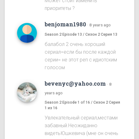
Может стоит изменить
приоритеты ?
benjoman1980
·
8 years ago
Season 2 Episode 13 / Сезон 2 Серия 13
балабол 2 очень хороший
сериал=если бы после каждой
серии= не этот реп с идиотским
голосом
bevenyc@yahoo.com
·
8
years ago
Season 2 Episode 1 of 16 / Сезон 2 Серия
1 из 16
Увлекательный сериал,местами
забавный.Неожиданно
видетьЮшкевича (мне он очень