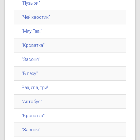
"Пузыри"
"Чей хвостик"
"Мяу Гав!"
"Кроватка"
"Засоня"
"В лесу"
Раз, два, три!
"Автобус"
"Кроватка"
"Засоня"