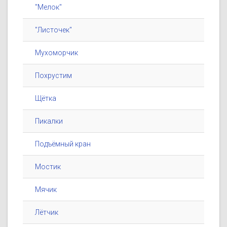
"Мелок"
"Листочек"
Мухоморчик
Похрустим
Щётка
Пикалки
Подъёмный кран
Мостик
Мячик
Лётчик