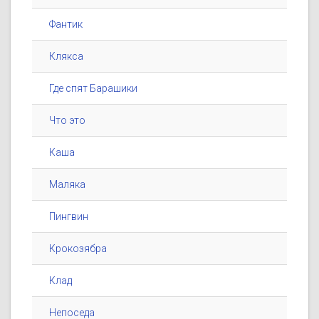
Фантик
Клякса
Где спят Барашики
Что это
Каша
Маляка
Пингвин
Крокозябра
Клад
Непоседа