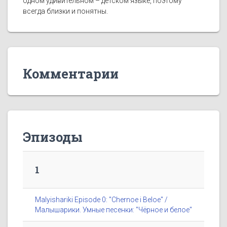
одном удивительном – детском языке, поэтому
всегда близки и понятны.
Комментарии
Эпизоды
1
Malyishariki Episode 0: "Chernoe i Beloe" /
Малышарики. Умные песенки: "Чёрное и белое"