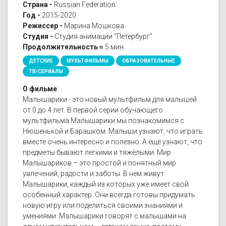
Страна -
Russian Federation
Год -
2015-2020
Режиссер -
Марина Мошкова
Студия -
Студия анимации "Петербург"
Продолжительность ≈
5 мин
ДЕТСКИЕ
МУЛЬТФИЛЬМЫ
ОБРАЗОВАТЕЛЬНЫЕ
ТВ/СЕРИАЛЫ
О фильме
Малышарики - это новый мультфильм для малышей
от 0 до 4 лет. В первой серии обучающего
мультфильма Малышарики мы познакомимся с
Нюшенькой и Барашком. Малыши узнают, что играть
вместе очень интересно и полезно. А ещё узнают, что
предметы бывают легкими и тяжёлыми. Мир
Малышариков – это простой и понятный мир
увлечений, радости и заботы. В нем живут
Малышарики, каждый из которых уже имеет свой
особенный характер. Они всегда готовы придумать
новую игру или поделиться своими знаниями и
умениями. Малышарики говорят с малышами на