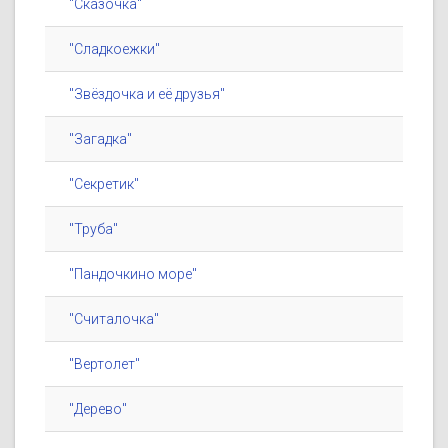
"Сказочка"
"Сладкоежки"
"Звёздочка и её друзья"
"Загадка"
"Секретик"
"Труба"
"Пандочкино море"
"Считалочка"
"Вертолет"
"Дерево"