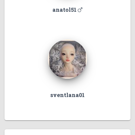
anatol51
sventlana01