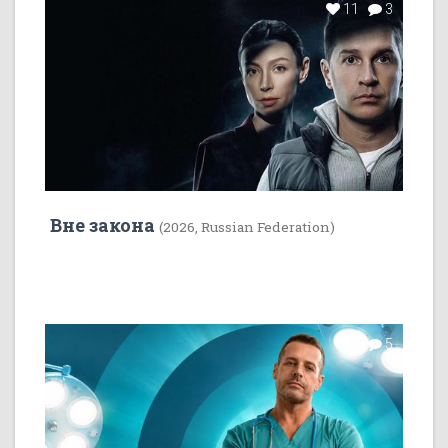
11
3
Вне закона
(2026, Russian Federation)
7
5