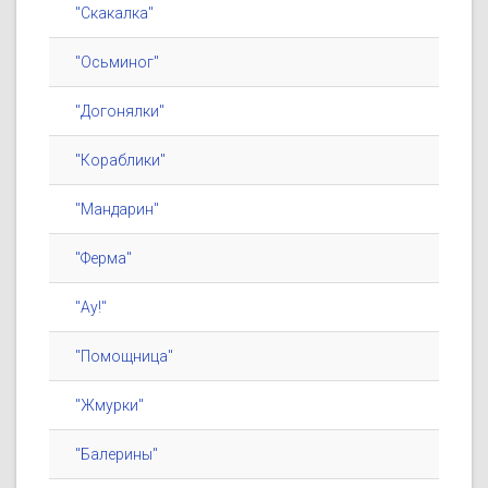
"Скакалка"
"Осьминог"
"Догонялки"
"Кораблики"
"Мандарин"
"Ферма"
"Ау!"
"Помощница"
"Жмурки"
"Балерины"