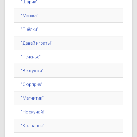
"Шарик"
"Мишка"
"Пчёлки"
"Давай играть!"
"Печенье"
"Вертушки"
"Сюрприз"
"Магнитик"
"Не скучай!"
"Колпачок"