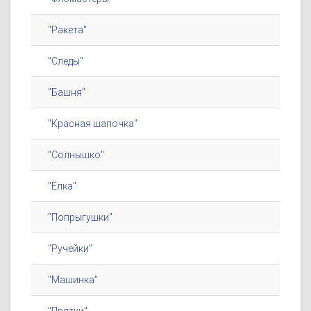
"Ракета"
"Следы"
"Башня"
"Красная шапочка"
"Солнышко"
"Ёлка"
"Попрыгушки"
"Ручейки"
"Машинка"