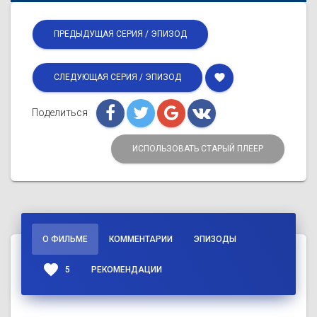
ПРЕДЫДУЩАЯ СЕРИЯ / ЭПИЗОД
favorite
СЛЕДУЮЩАЯ СЕРИЯ / ЭПИЗОД
Поделиться
ИСПОЛЬЗОВАТЬ СТАРЫЙ ПЛЕЕР
О ФИЛЬМЕ
КОММЕНТАРИИ
ЭПИЗОДЫ
favorite
5
РЕКОМЕНДАЦИИ