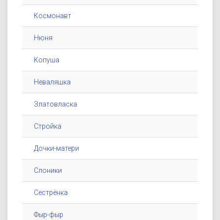
Космонавт
Нюня
Копуша
Неваляшка
Златовласка
Стройка
Дочки-матери
Слоники
Сестрёнка
Фыр-фыр