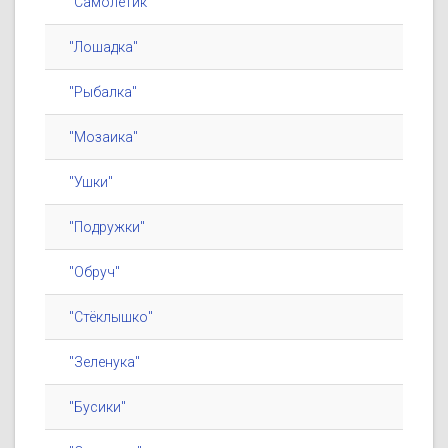
"Самолётик"
"Лошадка"
"Рыбалка"
"Мозаика"
"Ушки"
"Подружки"
"Обруч"
"Стёклышко"
"Зеленука"
"Бусики"