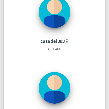
casadel303
ADELAIDE