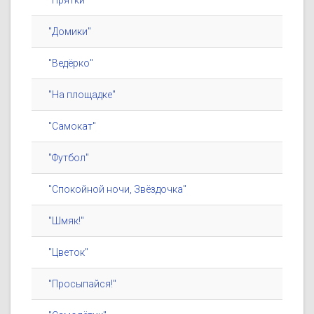
"Прятки"
"Домики"
"Ведёрко"
"На площадке"
"Самокат"
"Футбол"
"Спокойной ночи, Звёздочка"
"Шмяк!"
"Цветок"
"Просыпайся!"