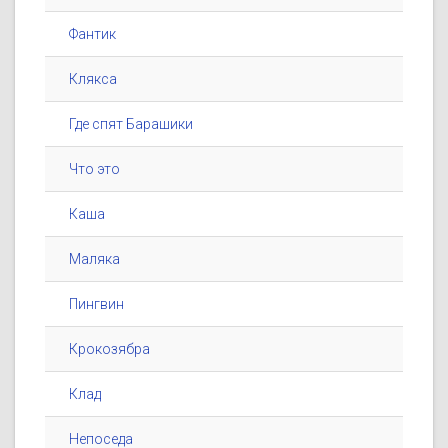
Фантик
Клякса
Где спят Барашики
Что это
Каша
Маляка
Пингвин
Крокозябра
Клад
Непоседа