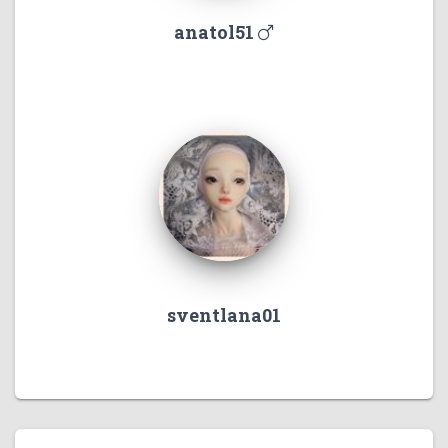
anatol51
sventlana01