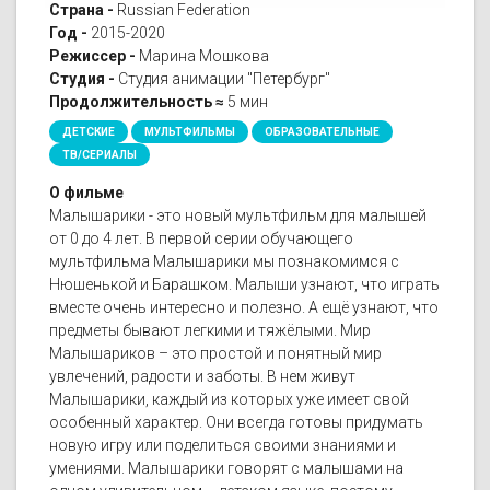
Страна -
Russian Federation
Год -
2015-2020
Режиссер -
Марина Мошкова
Студия -
Студия анимации "Петербург"
Продолжительность ≈
5 мин
ДЕТСКИЕ
МУЛЬТФИЛЬМЫ
ОБРАЗОВАТЕЛЬНЫЕ
ТВ/СЕРИАЛЫ
О фильме
Малышарики - это новый мультфильм для малышей
от 0 до 4 лет. В первой серии обучающего
мультфильма Малышарики мы познакомимся с
Нюшенькой и Барашком. Малыши узнают, что играть
вместе очень интересно и полезно. А ещё узнают, что
предметы бывают легкими и тяжёлыми. Мир
Малышариков – это простой и понятный мир
увлечений, радости и заботы. В нем живут
Малышарики, каждый из которых уже имеет свой
особенный характер. Они всегда готовы придумать
новую игру или поделиться своими знаниями и
умениями. Малышарики говорят с малышами на