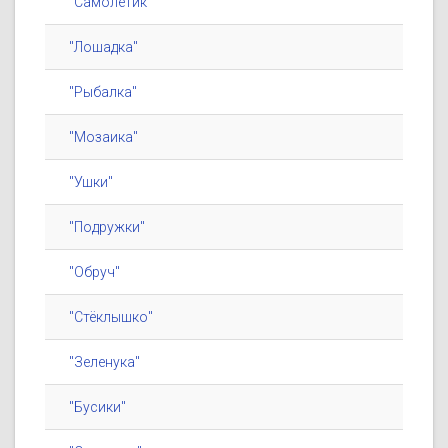
"Самолётик"
"Лошадка"
"Рыбалка"
"Мозаика"
"Ушки"
"Подружки"
"Обруч"
"Стёклышко"
"Зеленука"
"Бусики"