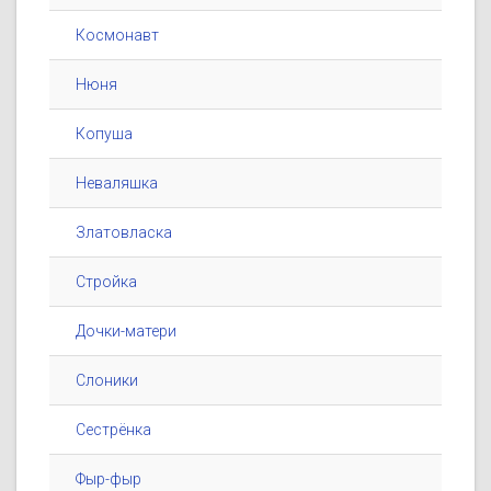
Космонавт
Нюня
Копуша
Неваляшка
Златовласка
Стройка
Дочки-матери
Слоники
Сестрёнка
Фыр-фыр