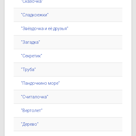
"Сказочка"
"Сладкоежки"
"Звёздочка и её друзья"
"Загадка"
"Секретик"
"Труба"
"Пандочкино море"
"Считалочка"
"Вертолет"
"Дерево"