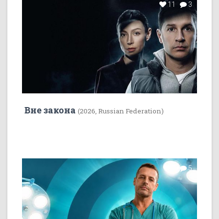
11
3
Вне закона
(2026, Russian Federation)
7
5