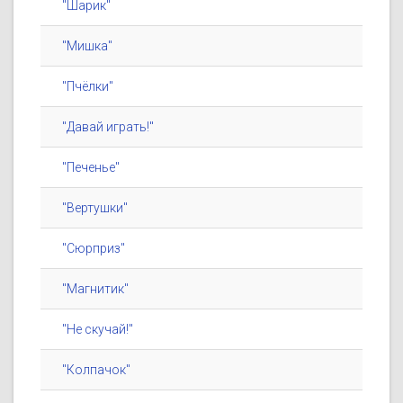
"Шарик"
"Мишка"
"Пчёлки"
"Давай играть!"
"Печенье"
"Вертушки"
"Сюрприз"
"Магнитик"
"Не скучай!"
"Колпачок"