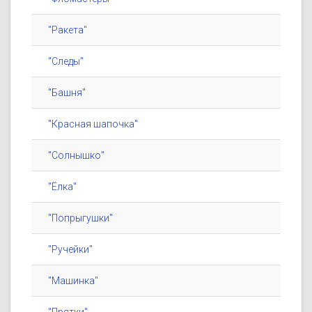
"Ракета"
"Следы"
"Башня"
"Красная шапочка"
"Солнышко"
"Ёлка"
"Попрыгушки"
"Ручейки"
"Машинка"