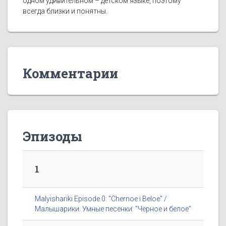
одном удивительном – детском языке, поэтому
всегда близки и понятны.
Комментарии
Эпизоды
1
Malyishariki Episode 0: "Chernoe i Beloe" /
Малышарики. Умные песенки: "Чёрное и белое"