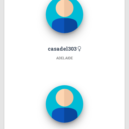
casadel303
ADELAIDE