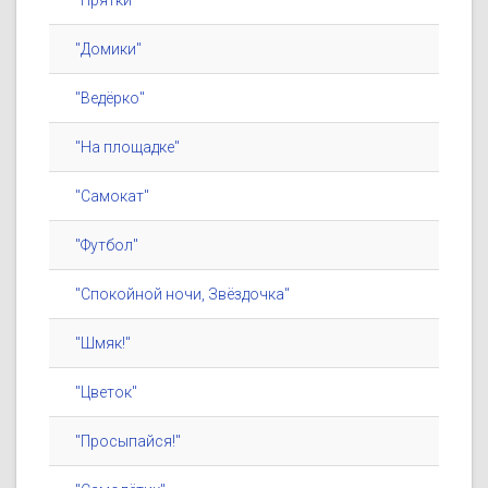
"Прятки"
"Домики"
"Ведёрко"
"На площадке"
"Самокат"
"Футбол"
"Спокойной ночи, Звёздочка"
"Шмяк!"
"Цветок"
"Просыпайся!"