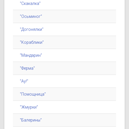
"Скакалка"
"Осьминог"
"Догонялки"
"Кораблики"
"Мандарин"
"Ферма"
"Ау!"
"Помощница"
"Жмурки"
"Балерины"