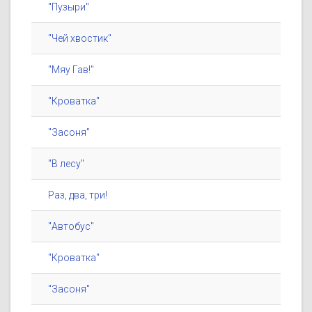
"Пузыри"
"Чей хвостик"
"Мяу Гав!"
"Кроватка"
"Засоня"
"В лесу"
Раз, два, три!
"Автобус"
"Кроватка"
"Засоня"