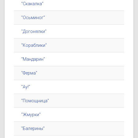
"Скакалка"
"Осьминог"
"Догонялки"
"Кораблики"
"Мандарин"
"Ферма"
"Ау!"
"Помощница"
"Жмурки"
"Балерины"