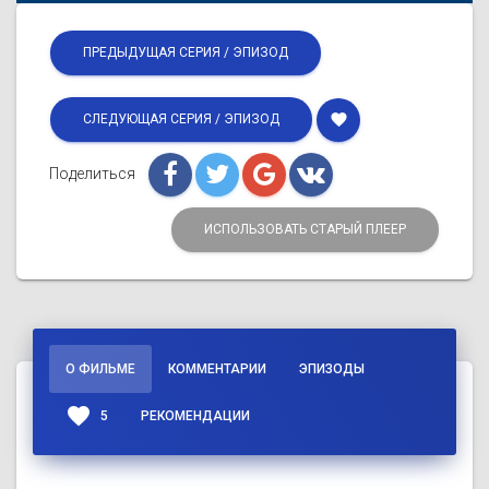
ПРЕДЫДУЩАЯ СЕРИЯ / ЭПИЗОД
favorite
СЛЕДУЮЩАЯ СЕРИЯ / ЭПИЗОД
Поделиться
ИСПОЛЬЗОВАТЬ СТАРЫЙ ПЛЕЕР
О ФИЛЬМЕ
КОММЕНТАРИИ
ЭПИЗОДЫ
favorite
5
РЕКОМЕНДАЦИИ