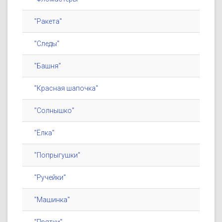
"Ракета"
"Следы"
"Башня"
"Красная шапочка"
"Солнышко"
"Ёлка"
"Попрыгушки"
"Ручейки"
"Машинка"