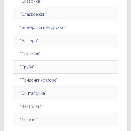
"Сказочка"
"Сладкоежки"
"Звёздочка и её друзья"
"Загадка"
"Секретик"
"Труба"
"Пандочкино море"
"Считалочка"
"Вертолет"
"Дерево"