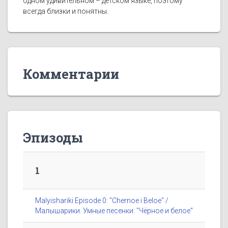
одном удивительном – детском языке, поэтому
всегда близки и понятны.
Комментарии
Эпизоды
1
Malyishariki Episode 0: "Chernoe i Beloe" /
Малышарики. Умные песенки: "Чёрное и белое"