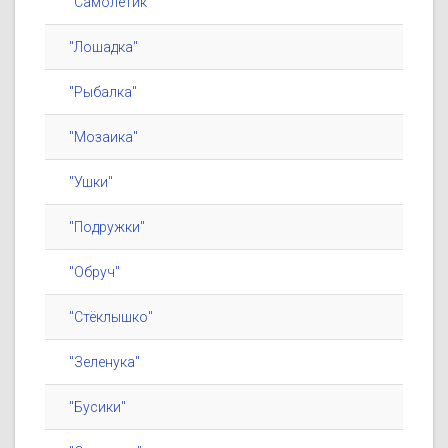
"Самолётик"
"Лошадка"
"Рыбалка"
"Мозаика"
"Ушки"
"Подружки"
"Обруч"
"Стёклышко"
"Зеленука"
"Бусики"