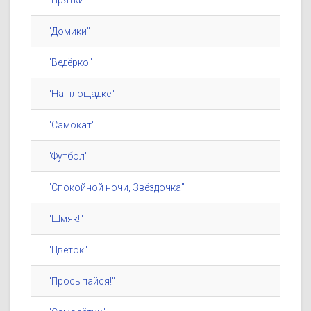
"Прятки"
"Домики"
"Ведёрко"
"На площадке"
"Самокат"
"Футбол"
"Спокойной ночи, Звёздочка"
"Шмяк!"
"Цветок"
"Просыпайся!"