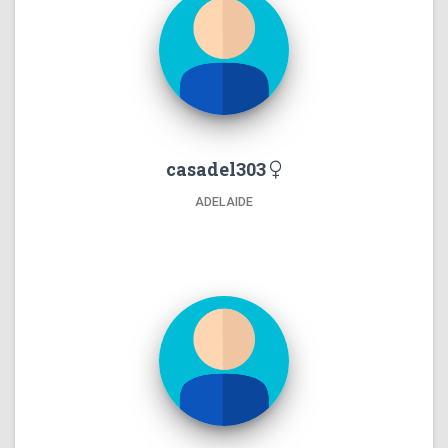
casadel303
ADELAIDE