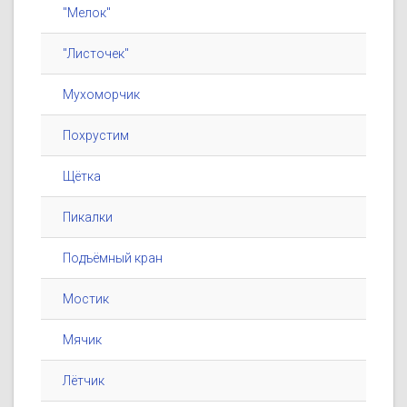
"Мелок"
"Листочек"
Мухоморчик
Похрустим
Щётка
Пикалки
Подъёмный кран
Мостик
Мячик
Лётчик