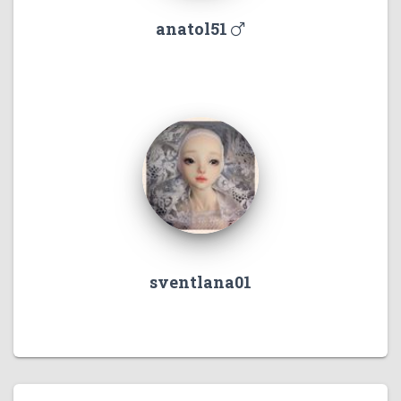
anatol51
sventlana01