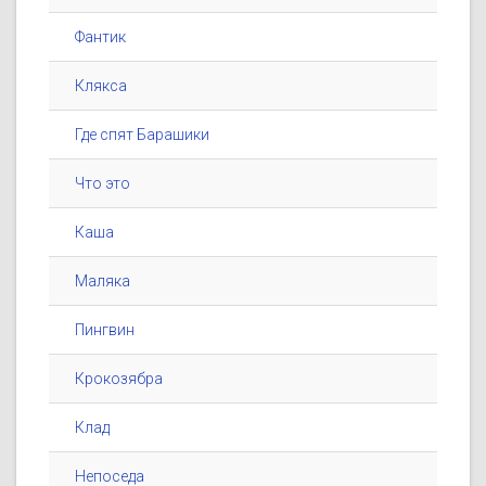
Фантик
Клякса
Где спят Барашики
Что это
Каша
Маляка
Пингвин
Крокозябра
Клад
Непоседа