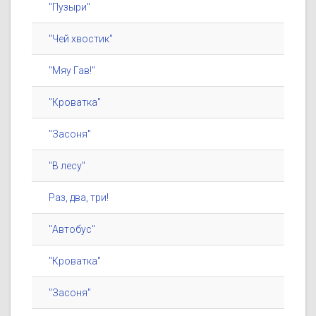
"Пузыри"
"Чей хвостик"
"Мяу Гав!"
"Кроватка"
"Засоня"
"В лесу"
Раз, два, три!
"Автобус"
"Кроватка"
"Засоня"