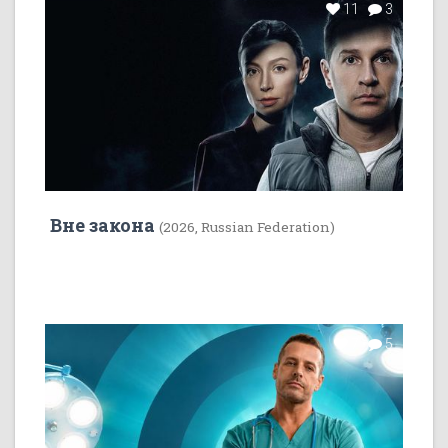
11
3
Вне закона
(2026, Russian Federation)
7
5