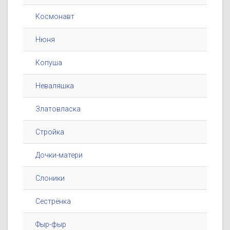
Космонавт
Нюня
Копуша
Неваляшка
Златовласка
Стройка
Дочки-матери
Слоники
Сестрёнка
Фыр-фыр