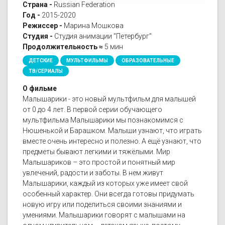
Страна -
Russian Federation
Год -
2015-2020
Режиссер -
Марина Мошкова
Студия -
Студия анимации "Петербург"
Продолжительность ≈
5 мин
ДЕТСКИЕ
МУЛЬТФИЛЬМЫ
ОБРАЗОВАТЕЛЬНЫЕ
ТВ/СЕРИАЛЫ
О фильме
Малышарики - это новый мультфильм для малышей
от 0 до 4 лет. В первой серии обучающего
мультфильма Малышарики мы познакомимся с
Нюшенькой и Барашком. Малыши узнают, что играть
вместе очень интересно и полезно. А ещё узнают, что
предметы бывают легкими и тяжёлыми. Мир
Малышариков – это простой и понятный мир
увлечений, радости и заботы. В нем живут
Малышарики, каждый из которых уже имеет свой
особенный характер. Они всегда готовы придумать
новую игру или поделиться своими знаниями и
умениями. Малышарики говорят с малышами на