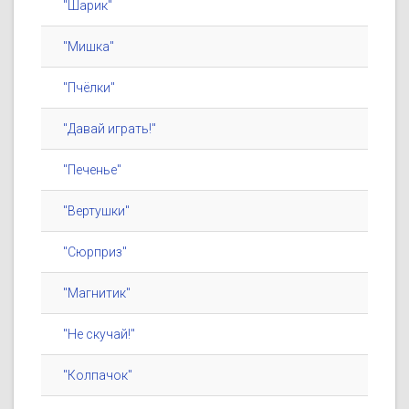
"Шарик"
"Мишка"
"Пчёлки"
"Давай играть!"
"Печенье"
"Вертушки"
"Сюрприз"
"Магнитик"
"Не скучай!"
"Колпачок"