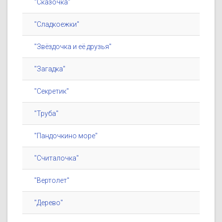
"Сказочка"
"Сладкоежки"
"Звёздочка и её друзья"
"Загадка"
"Секретик"
"Труба"
"Пандочкино море"
"Считалочка"
"Вертолет"
"Дерево"