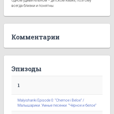
одном удивительном – детском языке, поэтому
всегда близки и понятны.
Комментарии
Эпизоды
1
Malyishariki Episode 0: "Chernoe i Beloe" /
Малышарики. Умные песенки: "Чёрное и белое"