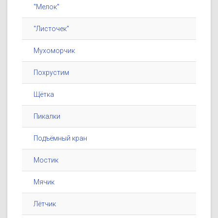
"Мелок"
"Листочек"
Мухоморчик
Похрустим
Щётка
Пикалки
Подъёмный кран
Мостик
Мячик
Лётчик