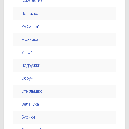
"Самолётик"
"Лошадка"
"Рыбалка"
"Мозаика"
"Ушки"
"Подружки"
"Обруч"
"Стёклышко"
"Зеленука"
"Бусики"