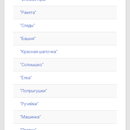
"Ракета"
"Следы"
"Башня"
"Красная шапочка"
"Солнышко"
"Ёлка"
"Попрыгушки"
"Ручейки"
"Машинка"