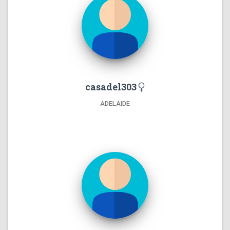
casadel303
ADELAIDE