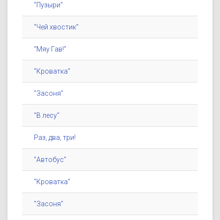
"Пузыри"
"Чей хвостик"
"Мяу Гав!"
"Кроватка"
"Засоня"
"В лесу"
Раз, два, три!
"Автобус"
"Кроватка"
"Засоня"