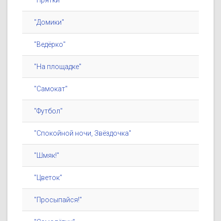
"Прятки"
"Домики"
"Ведёрко"
"На площадке"
"Самокат"
"Футбол"
"Спокойной ночи, Звёздочка"
"Шмяк!"
"Цветок"
"Просыпайся!"