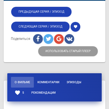
ПРЕДЫДУЩАЯ СЕРИЯ / ЭПИЗОД
favorite
СЛЕДУЮЩАЯ СЕРИЯ / ЭПИЗОД
Поделиться
ИСПОЛЬЗОВАТЬ СТАРЫЙ ПЛЕЕР
О ФИЛЬМЕ
КОММЕНТАРИИ
ЭПИЗОДЫ
favorite
5
РЕКОМЕНДАЦИИ