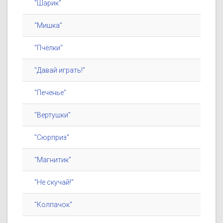
"Шарик"
"Мишка"
"Пчёлки"
"Давай играть!"
"Печенье"
"Вертушки"
"Сюрприз"
"Магнитик"
"Не скучай!"
"Колпачок"