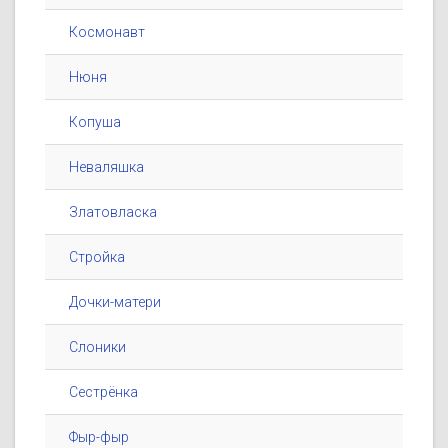
Космонавт
Нюня
Копуша
Неваляшка
Златовласка
Стройка
Дочки-матери
Слоники
Сестрёнка
Фыр-фыр