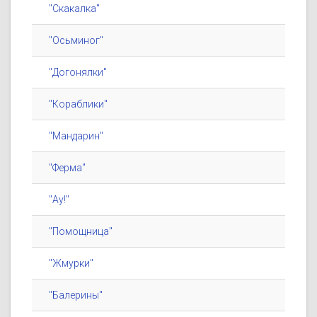
"Скакалка"
"Осьминог"
"Догонялки"
"Кораблики"
"Мандарин"
"Ферма"
"Ау!"
"Помощница"
"Жмурки"
"Балерины"