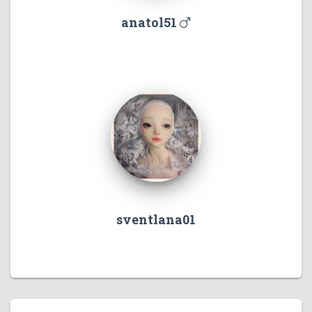
anatol51
sventlana01