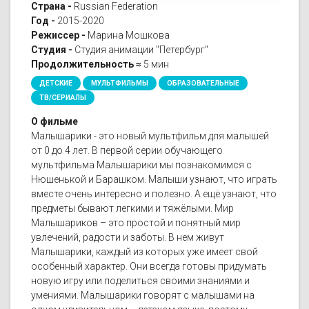
Страна -
Russian Federation
Год -
2015-2020
Режиссер -
Марина Мошкова
Студия -
Студия анимации "Петербург"
Продолжительность ≈
5 мин
ДЕТСКИЕ
МУЛЬТФИЛЬМЫ
ОБРАЗОВАТЕЛЬНЫЕ
ТВ/СЕРИАЛЫ
О фильме
Малышарики - это новый мультфильм для малышей
от 0 до 4 лет. В первой серии обучающего
мультфильма Малышарики мы познакомимся с
Нюшенькой и Барашком. Малыши узнают, что играть
вместе очень интересно и полезно. А ещё узнают, что
предметы бывают легкими и тяжёлыми. Мир
Малышариков – это простой и понятный мир
увлечений, радости и заботы. В нем живут
Малышарики, каждый из которых уже имеет свой
особенный характер. Они всегда готовы придумать
новую игру или поделиться своими знаниями и
умениями. Малышарики говорят с малышами на