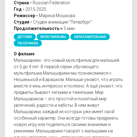
Страна -
Russian Federation
Год -
2015-2020
Режиссер -
Марина Мошкова
Студия -
Студия анимации "Петербург"
Продолжительность ≈
5 мин
ДЕТСКИЕ
МУЛЬТФИЛЬМЫ
ОБРАЗОВАТЕЛЬНЫЕ
ТВ/СЕРИАЛЫ
О фильме
Малышарики - это новый мультфильм для малышей
от 0 до 4 лет. В первой серии обучающего
мультфильма Малышарики мы познакомимся с
Нюшенькой и Барашком. Малыши узнают, что играть
вместе очень интересно и полезно. А ещё узнают, что
предметы бывают легкими и тяжёлыми. Мир
Малышариков – это простой и понятный мир
увлечений, радости и заботы. В нем живут
Малышарики, каждый из которых уже имеет свой
особенный характер. Они всегда готовы придумать
новую игру или поделиться своими знаниями и
умениями. Малышарики говорят с малышами на