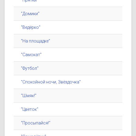
"Прятки"
"Домики"
"Ведёрко"
"На площадке"
"Самокат"
"Футбол"
"Спокойной ночи, Звёздочка"
"Шмяк!"
"Цветок"
"Просыпайся!"