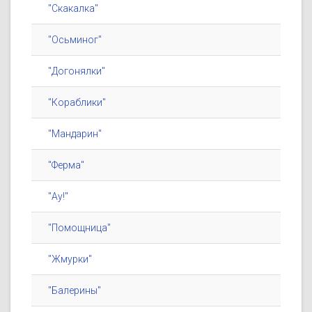
"Скакалка"
"Осьминог"
"Догонялки"
"Кораблики"
"Мандарин"
"Ферма"
"Ау!"
"Помощница"
"Жмурки"
"Балерины"