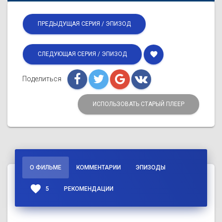
ПРЕДЫДУЩАЯ СЕРИЯ / ЭПИЗОД
favorite
СЛЕДУЮЩАЯ СЕРИЯ / ЭПИЗОД
Поделиться
ИСПОЛЬЗОВАТЬ СТАРЫЙ ПЛЕЕР
О ФИЛЬМЕ
КОММЕНТАРИИ
ЭПИЗОДЫ
favorite
5
РЕКОМЕНДАЦИИ