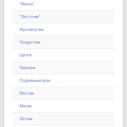
"Мелок"
"Листочек"
Мухоморчик
Похрустим
Щётка
Пикалки
Подъёмный кран
Мостик
Мячик
Лётчик