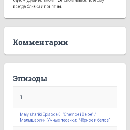
одном удивительном – детском языке, поэтому
всегда близки и понятны.
Комментарии
Эпизоды
1
Malyishariki Episode 0: "Chernoe i Beloe" /
Малышарики. Умные песенки: "Чёрное и белое"