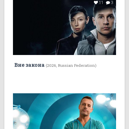
11
3
Вне закона
(2026, Russian Federation)
7
5