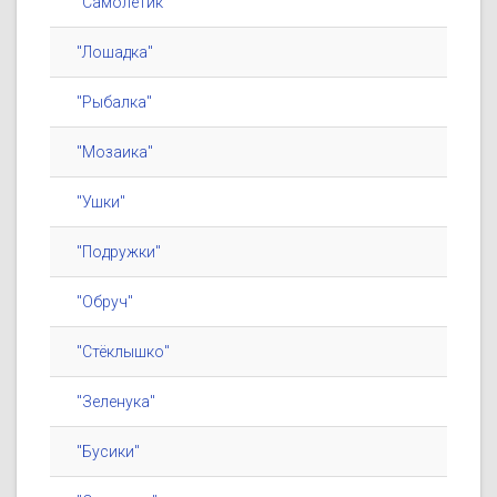
"Самолётик"
"Лошадка"
"Рыбалка"
"Мозаика"
"Ушки"
"Подружки"
"Обруч"
"Стёклышко"
"Зеленука"
"Бусики"