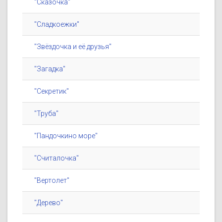
"Сказочка"
"Сладкоежки"
"Звёздочка и её друзья"
"Загадка"
"Секретик"
"Труба"
"Пандочкино море"
"Считалочка"
"Вертолет"
"Дерево"