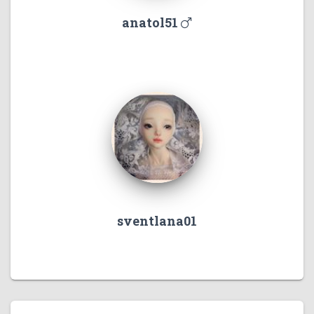
anatol51
sventlana01