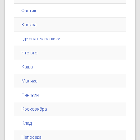
Фантик
Клякса
Где спят Барашики
Что это
Каша
Маляка
Пингвин
Крокозябра
Клад
Непоседа