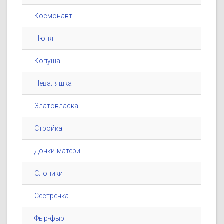
Космонавт
Нюня
Копуша
Неваляшка
Златовласка
Стройка
Дочки-матери
Слоники
Сестрёнка
Фыр-фыр