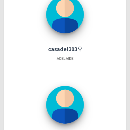
casadel303
ADELAIDE