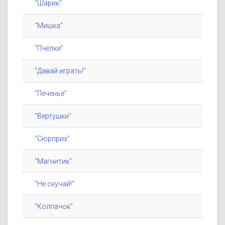
"Шарик"
"Мишка"
"Пчёлки"
"Давай играть!"
"Печенье"
"Вертушки"
"Сюрприз"
"Магнитик"
"Не скучай!"
"Колпачок"