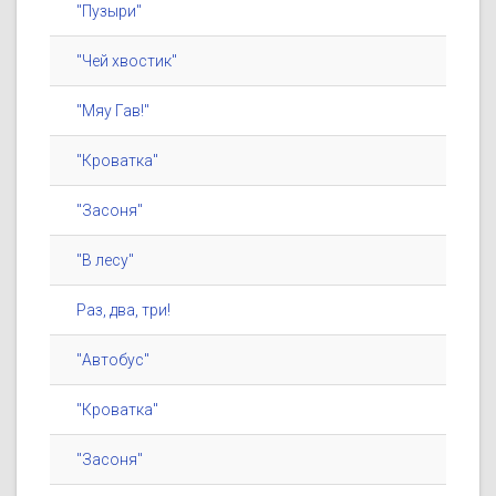
"Пузыри"
"Чей хвостик"
"Мяу Гав!"
"Кроватка"
"Засоня"
"В лесу"
Раз, два, три!
"Автобус"
"Кроватка"
"Засоня"