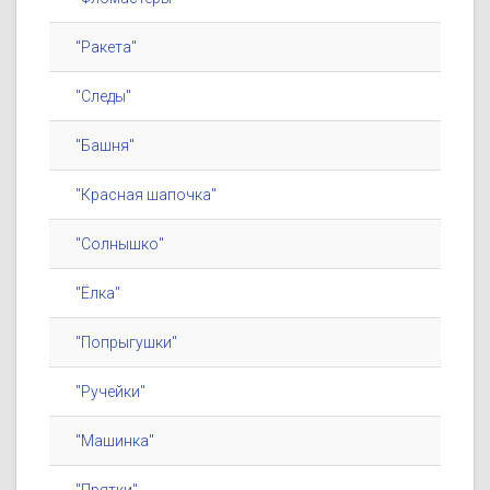
"Ракета"
"Следы"
"Башня"
"Красная шапочка"
"Солнышко"
"Ёлка"
"Попрыгушки"
"Ручейки"
"Машинка"