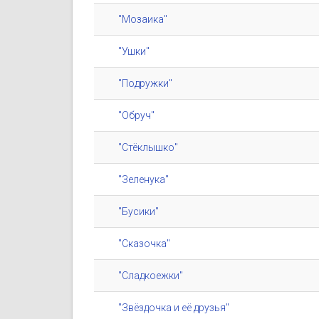
"Мозаика"
"Ушки"
"Подружки"
"Обруч"
"Стёклышко"
"Зеленука"
"Бусики"
"Сказочка"
"Сладкоежки"
"Звёздочка и её друзья"