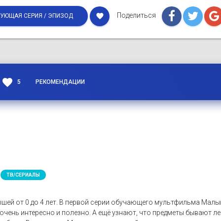
Поделиться
favorite
УЮЩАЯ СЕРИЯ / ЭПИЗОД
favorite
5
РЕКОМЕНДАЦИИ
ТВ/СЕРИАЛЫ
шей от 0 до 4 лет. В первой серии обучающего мультфильма Ма
очень интересно и полезно. А ещё узнают, что предметы бывают 