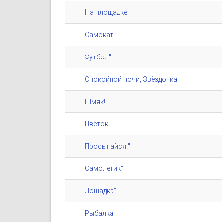
"На площадке"
"Самокат"
"Футбол"
"Спокойной ночи, Звёздочка"
"Шмяк!"
"Цветок"
"Просыпайся!"
"Самолётик"
"Лошадка"
"Рыбалка"