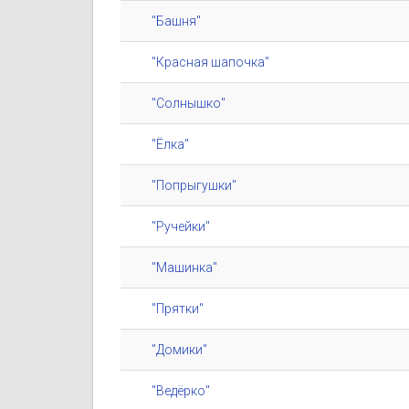
"Башня"
"Красная шапочка"
"Солнышко"
"Ёлка"
"Попрыгушки"
"Ручейки"
"Машинка"
"Прятки"
"Домики"
"Ведёрко"