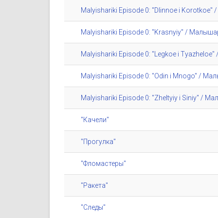
Malyishariki Episode 0: "Dlinnoe i Korotko
Malyishariki Episode 0: "Krasnyiy" / Малы
Malyishariki Episode 0: "Legkoe i Tyazhelo
Malyishariki Episode 0: "Odin i Mnogo" / М
Malyishariki Episode 0: "Zheltyiy i Siniy" 
"Качели"
"Прогулка"
"Фломастеры"
"Ракета"
"Следы"