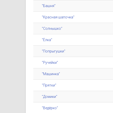
"Башня"
"Красная шапочка"
"Солнышко"
"Ёлка"
"Попрыгушки"
"Ручейки"
"Машинка"
"Прятки"
"Домики"
"Ведёрко"