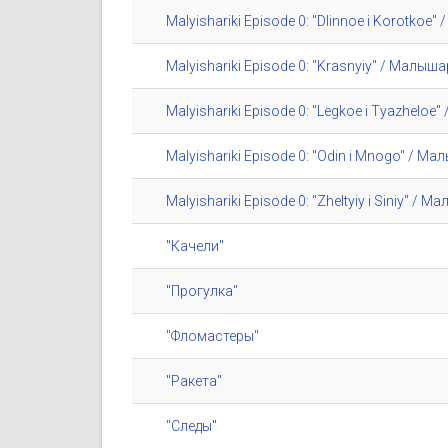
Malyishariki Episode 0: "Dlinnoe i Korotko
Malyishariki Episode 0: "Krasnyiy" / Малы
Malyishariki Episode 0: "Legkoe i Tyazhelo
Malyishariki Episode 0: "Odin i Mnogo" / М
Malyishariki Episode 0: "Zheltyiy i Siniy" 
"Качели"
"Прогулка"
"Фломастеры"
"Ракета"
"Следы"