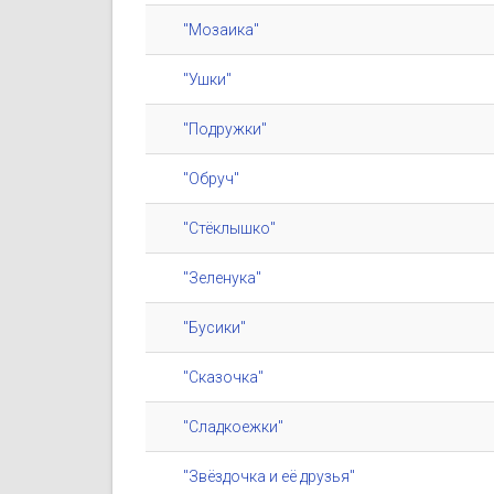
"Мозаика"
"Ушки"
"Подружки"
"Обруч"
"Стёклышко"
"Зеленука"
"Бусики"
"Сказочка"
"Сладкоежки"
"Звёздочка и её друзья"