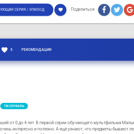
Поделиться
favorite
УЮЩАЯ СЕРИЯ / ЭПИЗОД
favorite
5
РЕКОМЕНДАЦИИ
ТВ/СЕРИАЛЫ
шей от 0 до 4 лет. В первой серии обучающего мультфильма Ма
очень интересно и полезно. А ещё узнают, что предметы бывают 