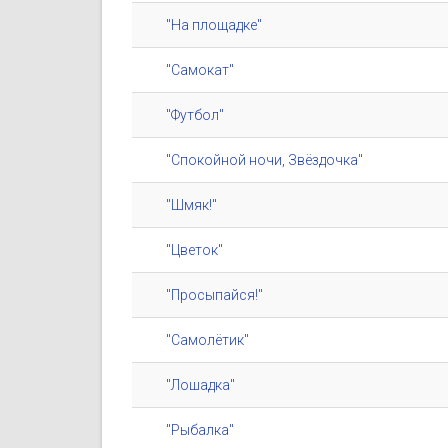
"На площадке"
"Самокат"
"Футбол"
"Спокойной ночи, Звёздочка"
"Шмяк!"
"Цветок"
"Просыпайся!"
"Самолётик"
"Лошадка"
"Рыбалка"